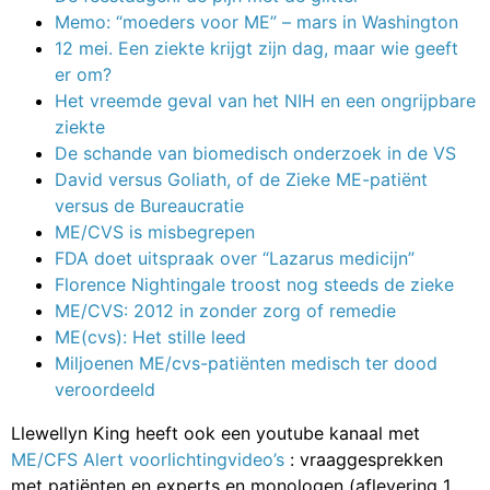
Memo: “moeders voor ME” – mars in Washington
12 mei. Een ziekte krijgt zijn dag, maar wie geeft
er om?
Het vreemde geval van het NIH en een ongrijpbare
ziekte
De schande van biomedisch onderzoek in de VS
David versus Goliath, of de Zieke ME-patiënt
versus de Bureaucratie
ME/CVS is misbegrepen
FDA doet uitspraak over “Lazarus medicijn”
Florence Nightingale troost nog steeds de zieke
ME/CVS: 2012 in zonder zorg of remedie
ME(cvs): Het stille leed
Miljoenen ME/cvs-patiënten medisch ter dood
veroordeeld
Llewellyn King heeft ook een youtube kanaal met
ME/CFS Alert voorlichtingvideo’s
: vraaggesprekken
met patiënten en experts en monologen (aflevering 1