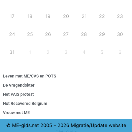
17
18
19
20
21
22
23
24
25
26
27
28
29
30
31
1
2
3
4
5
6
Leven met ME/CVS en POTS
De Vragendokter
Het PAIS protest
Not Recovered Belgium
Vrouw met ME
© ME-gids.net 2005 – 2026 Migratie/Update website