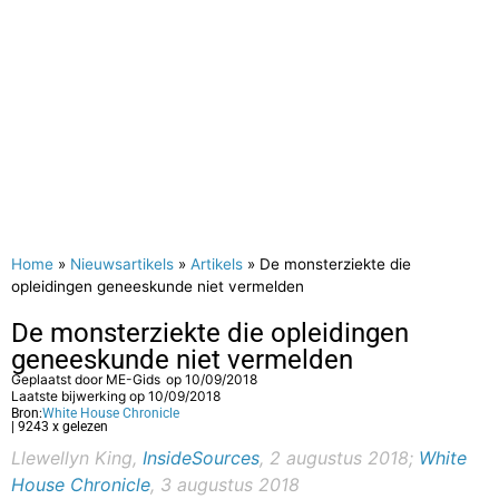
Home
»
Nieuwsartikels
»
Artikels
»
De monsterziekte die
opleidingen geneeskunde niet vermelden
De monsterziekte die opleidingen
geneeskunde niet vermelden
Geplaatst door
ME-Gids
op
10/09/2018
Laatste bijwerking op 10/09/2018
Bron:
White House Chronicle
| 9243 x gelezen
Llewellyn King,
InsideSources
, 2 augustus 2018;
White
House Chronicle
, 3 augustus 2018