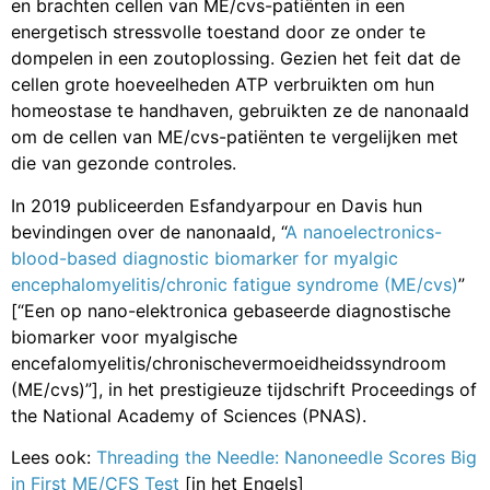
en brachten cellen van ME/cvs-patiënten in een
energetisch stressvolle toestand door ze onder te
dompelen in een zoutoplossing. Gezien het feit dat de
cellen grote hoeveelheden ATP verbruikten om hun
homeostase te handhaven, gebruikten ze de nanonaald
om de cellen van ME/cvs-patiënten te vergelijken met
die van gezonde controles.
In 2019 publiceerden Esfandyarpour en Davis hun
bevindingen over de nanonaald, “
A nanoelectronics-
blood-based diagnostic biomarker for myalgic
encephalomyelitis/chronic fatigue syndrome (ME/cvs)
”
[“Een op nano-elektronica gebaseerde diagnostische
biomarker voor myalgische
encefalomyelitis/chronischevermoeidheidssyndroom
(ME/cvs)”], in het prestigieuze tijdschrift Proceedings of
the National Academy of Sciences (PNAS).
Lees ook:
Threading the Needle: Nanoneedle Scores Big
in First ME/CFS Test
[in het Engels]