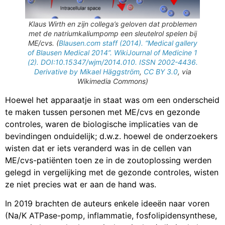
Klaus Wirth en zijn collega’s geloven dat problemen
met de natriumkaliumpomp een sleutelrol spelen bij
ME/cvs. (
Blausen.com staff (2014). “Medical gallery
of Blausen Medical 2014”. WikiJournal of Medicine 1
(2). DOI:10.15347/wjm/2014.010. ISSN 2002-4436.
Derivative by Mikael Häggström
,
CC BY 3.0
, via
Wikimedia Commons)
Hoewel het apparaatje in staat was om een onderscheid
te maken tussen personen met ME/cvs en gezonde
controles, waren de biologische implicaties van de
bevindingen onduidelijk; d.w.z. hoewel de onderzoekers
wisten dat er iets veranderd was in de cellen van
ME/cvs-patiënten toen ze in de zoutoplossing werden
gelegd in vergelijking met de gezonde controles, wisten
ze niet precies wat er aan de hand was.
In 2019 brachten de auteurs enkele ideeën naar voren
(Na/K ATPase-pomp, inflammatie, fosfolipidensynthese,