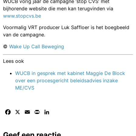
WUCB vorig jaar de campagne ‘stop CVS’ met
bijhorende website die men kan terugvinden via
www.stopcvs.be
Voormalig VRT producer Luk Saffloer is het boegbeeld
van de campagne.
©
Wake Up Call Beweging
Lees ook
WUCB in gesprek met kabinet Maggie De Block
over een procesgericht beleidsadvies inzake
ME/CVS
Facebook
X
Email
Print
LinkedIn
Geef een reactie