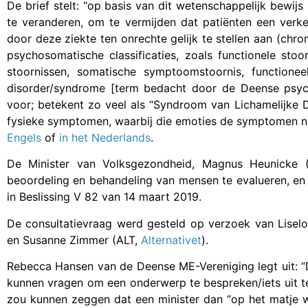
De brief stelt: “op basis van dit wetenschappelijk bewij
te veranderen, om te vermijden dat patiënten een verk
door deze ziekte ten onrechte gelijk te stellen aan (chr
psychosomatische classificaties, zoals functionele st
stoornissen, somatische symptoomstoornis, functionee
disorder/syndrome [term bedacht door de Deense psycho
voor; betekent zo veel als “Syndroom van Lichamelijke 
fysieke symptomen, waarbij die emoties de symptomen nega
Engels
of
in het Nederlands
.
De Minister van Volksgezondheid, Magnus Heunicke
beoordeling en behandeling van mensen te evalueren, en 
in Beslissing V 82 van 14 maart 2019.
De consultatievraag werd gesteld op verzoek van Liselot
en Susanne Zimmer (ALT,
Alternativet
).
Rebecca Hansen van de Deense ME-Vereniging legt uit: “De
kunnen vragen om een onderwerp te bespreken/iets uit t
zou kunnen zeggen dat een minister dan “op het matje w