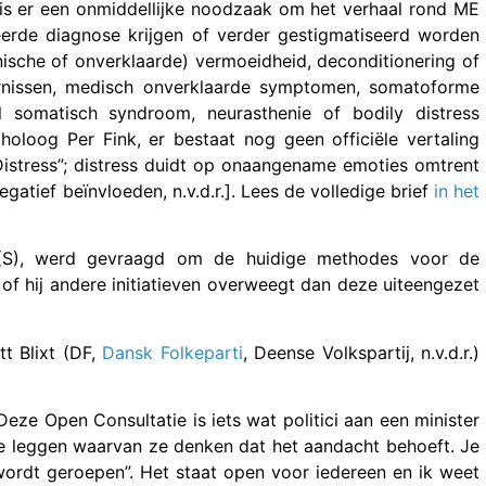
s is er een onmiddellijke noodzaak om het verhaal rond ME
eerde diagnose krijgen of verder gestigmatiseerd worden
onische of onverklaarde) vermoeidheid, deconditionering of
oornissen, medisch onverklaarde symptomen, somatoforme
l somatisch syndroom, neurasthenie of bodily distress
loog Per Fink, er bestaat nog geen officiële vertaling
Distress”; distress duidt op onaangename emoties omtrent
tief beïnvloeden, n.v.d.r.]. Lees de volledige brief
in het
 (S), werd gevraagd om de huidige methodes voor de
of hij andere initiatieven overweegt dan deze uiteengezet
t Blixt (DF,
Dansk Folkeparti
, Deense Volkspartij, n.v.d.r.)
ze Open Consultatie is iets wat politici aan een minister
e leggen waarvan ze denken dat het aandacht behoeft. Je
ordt geroepen”. Het staat open voor iedereen en ik weet