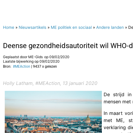
Home
»
Nieuwsartikels
»
ME politiek en sociaal
»
Andere landen
»
De
Deense gezondheidsautoriteit wil WHO-de
Geplaatst door
ME-Gids
op
09/02/2020
Laatste bijwerking op 09/02/2020
Bron:
#MEAction
| 9437 x gelezen
Holly Latham, #MEAction, 13 januari 2020
De strijd i
mensen met m
In maart vor
met ME, st
verklaring d