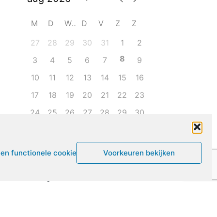
M
D
W
D
V
Z
Z
27
28
29
30
31
1
2
8
3
4
5
6
7
9
10
11
12
13
14
15
16
17
18
19
20
21
22
23
24
25
26
27
28
29
30
31
1
2
3
4
5
6
een functionele cookies
Voorkeuren bekijken
Leven met ME/CVS en POTS
De Vragendokter
Het PAIS protest
Not Recovered Belgium