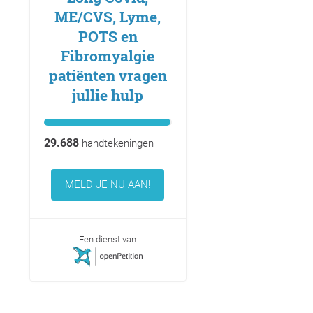
ME/CVS, Lyme,
POTS en
Fibromyalgie
patiënten vragen
jullie hulp
29.688
handtekeningen
MELD JE NU AAN!
Een dienst van