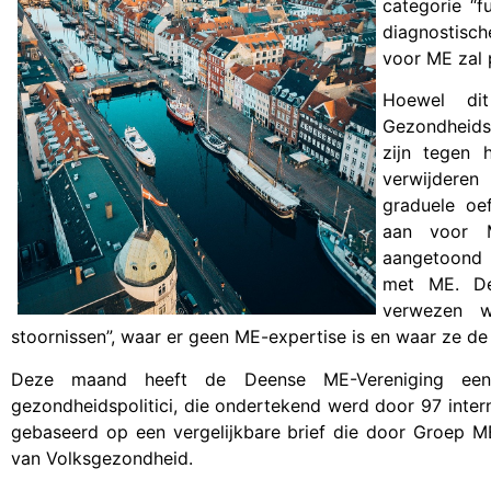
categorie “f
diagnostisc
voor ME zal
Hoewel di
Gezondheidsa
zijn tegen 
verwijderen
graduele oe
aan voor M
aangetoond d
met ME. De
verwezen w
stoornissen”, waar er geen ME-expertise is en waar ze de 
Deze maand heeft de Deense ME-Vereniging ee
gezondheidspolitici, die ondertekend werd door 97 inter
gebaseerd op een
vergelijkbare brief
die door Groep M
van Volksgezondheid.