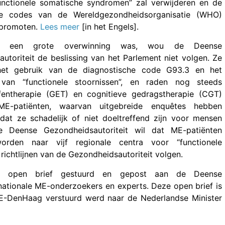
unctionele somatische syndromen” zal verwijderen en de
he codes van de Wereldgezondheidsorganisatie (WHO)
 promoten.
Lees meer
[in het Engels].
t een grote overwinning was, wou de Deense
utoriteit de beslissing van het Parlement niet volgen. Ze
het gebruik van de diagnostische code G93.3 en het
 van “functionele stoornissen”, en raden nog steeds
fentherapie (GET) en cognitieve gedragstherapie (CGT)
E-patiënten, waarvan uitgebreide enquêtes hebben
at ze schadelijk of niet doeltreffend zijn voor mensen
 Deense Gezondheidsautoriteit wil dat ME-patiënten
orden naar vijf regionale centra voor “functionele
richtlijnen van de Gezondheidsautoriteit volgen.
n open brief gestuurd en gepost aan de Deense
nationale ME-onderzoekers en experts. Deze open brief is
E-DenHaag verstuurd werd naar de Nederlandse Minister