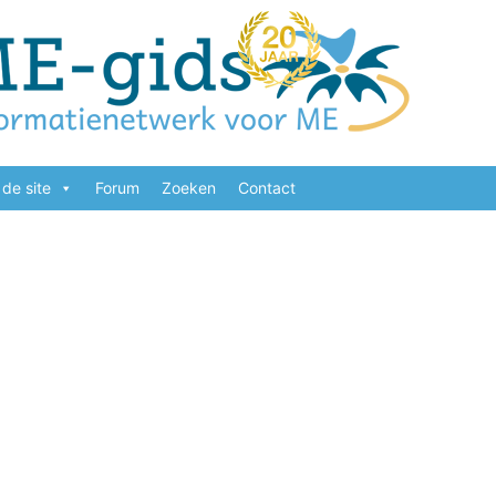
de site
Forum
Zoeken
Contact