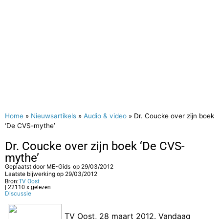
Home
»
Nieuwsartikels
»
Audio & video
»
Dr. Coucke over zijn boek
‘De CVS-mythe’
Dr. Coucke over zijn boek ‘De CVS-
mythe’
Geplaatst door
ME-Gids
op
29/03/2012
Laatste bijwerking op 29/03/2012
Bron:
TV Oost
| 22110 x gelezen
Discussie
TV Oost, 28 maart 2012. Vandaag