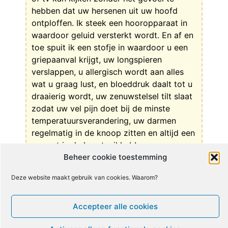
hebben dat uw hersenen uit uw hoofd
ontploffen. Ik steek een hooropparaat in
waardoor geluid versterkt wordt. En af en
toe spuit ik een stofje in waardoor u een
griepaanval krijgt, uw longspieren
verslappen, u allergisch wordt aan alles
wat u graag lust, en bloeddruk daalt tot u
draaierig wordt, uw zenuwstelsel tilt slaat
zodat uw vel pijn doet bij de minste
temperatuursverandering, uw darmen
regelmatig in de knoop zitten en altijd een
wc-pot in de buurt wil hebben enz.
Beheer cookie toestemming
En dan mijnheer Van Houdenhove, stuur ik
Deze website maakt gebruik van cookies. Waarom?
u voor onderzoeken naar specialisten die
u zullen zeggen dat u niets heeft en als u
een beetje geluk heeft, mag u naar het
Accepteer alle cookies
cvs-centrum waar ze u zullen zeggen dat