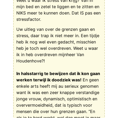
Weet u waar ik stress van krijg? Van in
mijn bed en zetel te liggen en te zitten en
NIKS meer te kunnen doen. Dat IS pas een
stressfactor.
Uw uitleg van over de grenzen gaan en
stress, daar trap ik niet meer in. Een tijdje
heb ik nog wel even gedacht, misschien
heb je toch wel overdreven. Weet u waar
ik in heb overdreven mijnheer Van
Houdenhove?!
In halsstarrig te bewijzen dat ik kon gaan
werken terwijl ik doodziek was!
En geen
enkele arts heeft mij au serieux genomen
want ik was een zeer knappe verstandige
jonge vrouw, dynamisch, optimistisch en
oververmoeidheid, dat is typisch voor
mensen die over hun grenzen gaan. “En
als je te hard werkt, wel dan moet je maar