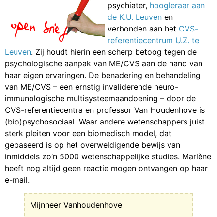
psychiater,
hoogleraar aan
de K.U. Leuven
en
verbonden aan het
CVS-
referentiecentrum U.Z. te
Leuven
. Zij houdt hierin een scherp betoog tegen de
psychologische aanpak van ME/CVS aan de hand van
haar eigen ervaringen. De benadering en behandeling
van ME/CVS – een ernstig invaliderende neuro-
immunologische multisysteemaandoening – door de
CVS-referentiecentra en professor Van Houdenhove is
(bio)psychosociaal. Waar andere wetenschappers juist
sterk pleiten voor een biomedisch model, dat
gebaseerd is op het overweldigende bewijs van
inmiddels zo’n 5000 wetenschappelijke studies. Marlène
heeft nog altijd geen reactie mogen ontvangen op haar
e-mail.
Mijnheer Vanhoudenhove