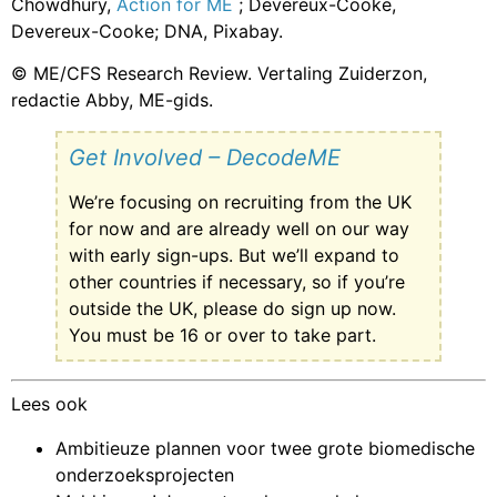
Chowdhury,
Action for ME
; Devereux-Cooke,
Devereux-Cooke; DNA,
Pixabay
.
© ME/CFS Research Review. Vertaling Zuiderzon,
redactie Abby, ME-gids.
Get Involved – DecodeME
We’re focusing on recruiting from the UK
for now and are already well on our way
with early sign-ups. But we’ll expand to
other countries if necessary, so if you’re
outside the UK, please do sign up now.
You must be 16 or over to take part.
Lees ook
Ambitieuze plannen voor twee grote biomedische
onderzoeksprojecten