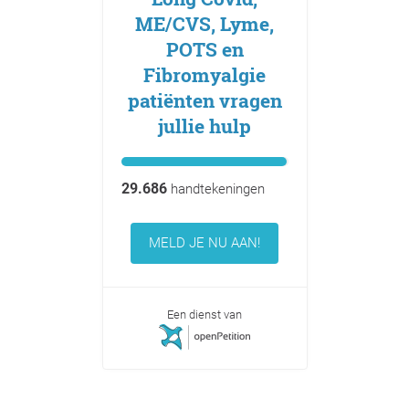
ME/CVS, Lyme,
POTS en
Fibromyalgie
patiënten vragen
jullie hulp
29.686
handtekeningen
MELD JE NU AAN!
Een dienst van