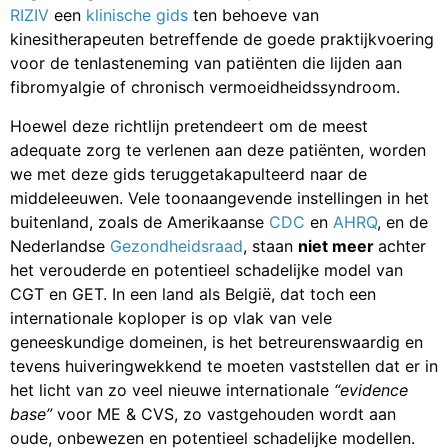
RIZIV
een
klinische gids
ten behoeve van
kinesitherapeuten betreffende de goede praktijkvoering
voor de tenlasteneming van patiënten die lijden aan
fibromyalgie of chronisch vermoeidheidssyndroom.
Hoewel deze richtlijn pretendeert om de meest
adequate zorg te verlenen aan deze patiënten, worden
we met deze gids teruggetakapulteerd naar de
middeleeuwen. Vele toonaangevende instellingen in het
buitenland, zoals de Amerikaanse
CDC
en
AHRQ
, en de
Nederlandse
Gezondheidsraad
, staan
niet meer
achter
het verouderde en potentieel schadelijke model van
CGT en GET. In een land als België, dat toch een
internationale koploper is op vlak van vele
geneeskundige domeinen, is het betreurenswaardig en
tevens huiveringwekkend te moeten vaststellen dat er in
het licht van zo veel nieuwe internationale
“evidence
base”
voor ME & CVS, zo vastgehouden wordt aan
oude, onbewezen en potentieel schadelijke modellen.