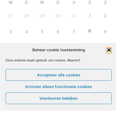
M
D
W
D
V
Z
Z
27
28
29
30
31
1
2
8
3
4
5
6
7
9
10
11
12
13
14
15
16
Beheer cookie toestemming
Deze website maakt gebruik van cookies. Waarom?
17
18
19
20
21
22
23
Accepteer alle cookies
24
25
26
27
28
29
30
Activeer alleen functionele cookies
31
1
2
3
4
5
6
Voorkeuren bekijken
Leven met ME/CVS en POTS