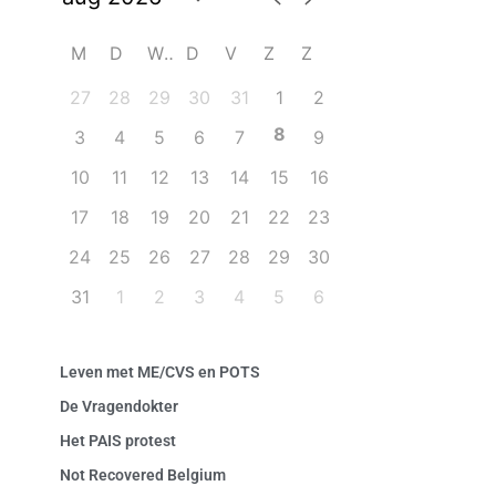
M
D
W
D
V
Z
Z
27
28
29
30
31
1
2
8
3
4
5
6
7
9
10
11
12
13
14
15
16
17
18
19
20
21
22
23
24
25
26
27
28
29
30
31
1
2
3
4
5
6
Leven met ME/CVS en POTS
De Vragendokter
Het PAIS protest
Not Recovered Belgium