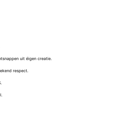
.
tsnappen uit éigen creatie.
rekend respect.
.
l.