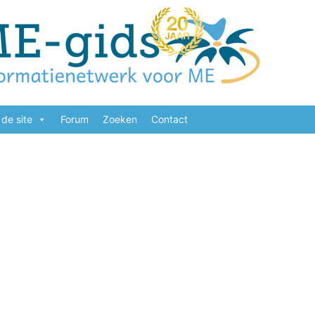
de site
Forum
Zoeken
Contact