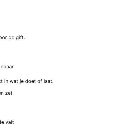
or de gift.
gebaar.
in wat je doet of laat.
en zet.
e valt