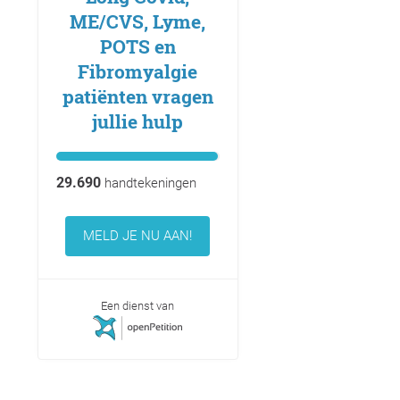
ME/CVS, Lyme,
POTS en
Fibromyalgie
patiënten vragen
jullie hulp
29.690
handtekeningen
MELD JE NU AAN!
Een dienst van