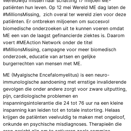
Wereldwijd missen naar schatting 17 miljoen ME-
patiënten hun leven. Op 12 mei Wereld ME dag laten de
#MillionsMissing, zich overal ter wereld zien voor deze
patiënten. Er ontbreken miljoenen om succesvol
biomedische onderzoeken uit te kunnen voeren omdat
ME een van de laagst gefinancierde ziektes is. Daarom
voert #MEAction Network onder de titel
#MillionsMissing, campagne voor meer biomedisch
onderzoek, educatie van artsen en gelijke
burgerrechten van mensen met ME.
ME (Myalgische Encefalomyelitus) is een neuro-
immunologische aandoening met ernstige invaliderende
gevolgen die onder andere zorgt voor zware uitputting,
pijn, cardiologische problemen en
inspanningsintolerantie die 24 tot 76 uur na een kleine
inspanning kan leiden tot en totale instorting. Helaas
krijgen de patiënten veelvuldig te maken met ongeloof,
onkunde en psychische misdiagnoses. Therapieën die
erop gericht zijn om te activeren zoals sommige