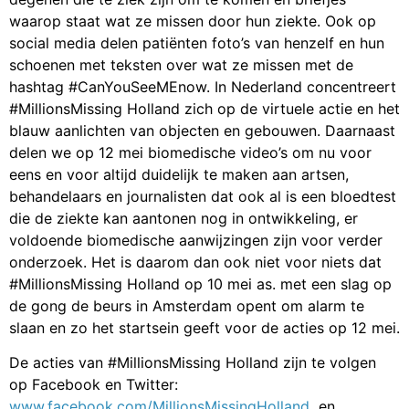
waarop staat wat ze missen door hun ziekte. Ook op
social media delen patiënten foto’s van henzelf en hun
schoenen met teksten over wat ze missen met de
hashtag #CanYouSeeMEnow. In Nederland concentreert
#MillionsMissing Holland zich op de virtuele actie en het
blauw aanlichten van objecten en gebouwen. Daarnaast
delen we op 12 mei biomedische video’s om nu voor
eens en voor altijd duidelijk te maken aan artsen,
behandelaars en journalisten dat ook al is een bloedtest
die de ziekte kan aantonen nog in ontwikkeling, er
voldoende biomedische aanwijzingen zijn voor verder
onderzoek. Het is daarom dan ook niet voor niets dat
#MillionsMissing Holland op 10 mei as. met een slag op
de gong de beurs in Amsterdam opent om alarm te
slaan en zo het startsein geeft voor de acties op 12 mei.
De acties van #MillionsMissing Holland zijn te volgen
op Facebook en Twitter:
www.facebook.com/MillionsMissingHolland
en