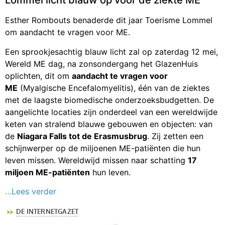
Lommel licht blauw op voor de ziekte ME
Esther Rombouts benaderde dit jaar Toerisme Lommel
om aandacht te vragen voor ME.
Een sprookjesachtig blauw licht zal op zaterdag 12 mei,
Wereld ME dag, na zonsondergang het GlazenHuis
oplichten, dit om
aandacht te vragen voor
ME
(Myalgische Encefalomyelitis), één van de ziektes
met de laagste biomedische onderzoeksbudgetten. De
aangelichte locaties zijn onderdeel van een wereldwijde
keten van stralend blauwe gebouwen en objecten: van
de
Niagara Falls tot de Erasmusbrug
. Zij zetten een
schijnwerper op de miljoenen ME-patiënten die hun
leven missen. Wereldwijd missen naar schatting
17
miljoen ME-patiënten
hun leven.
…Lees verder