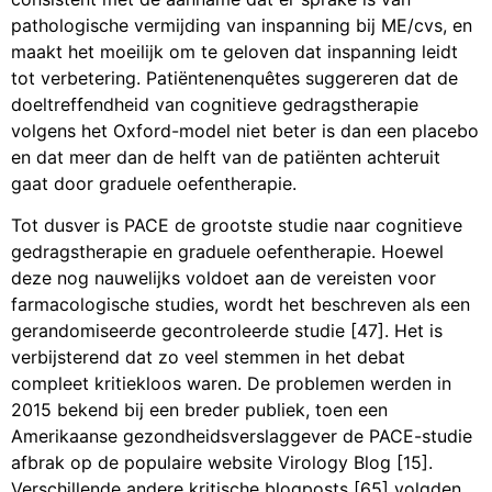
pathologische vermijding van inspanning bij ME/cvs, en
maakt het moeilijk om te geloven dat inspanning leidt
tot verbetering. Patiëntenenquêtes suggereren dat de
doeltreffendheid van cognitieve gedragstherapie
volgens het Oxford-model niet beter is dan een placebo
en dat meer dan de helft van de patiënten achteruit
gaat door graduele oefentherapie.
Tot dusver is PACE de grootste studie naar cognitieve
gedragstherapie en graduele oefentherapie. Hoewel
deze nog nauwelijks voldoet aan de vereisten voor
farmacologische studies, wordt het beschreven als een
gerandomiseerde gecontroleerde studie [47]. Het is
verbijsterend dat zo veel stemmen in het debat
compleet kritiekloos waren. De problemen werden in
2015 bekend bij een breder publiek, toen een
Amerikaanse gezondheidsverslaggever de PACE-studie
afbrak op de populaire website Virology Blog [15].
Verschillende andere kritische blogposts [65] volgden