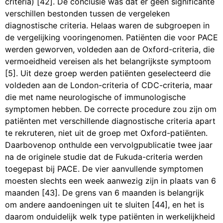
criteria) [42]. De conclusie was dat er geen significante
verschillen bestonden tussen de vergeleken
diagnostische criteria. Helaas waren de subgroepen in
de vergelijking vooringenomen. Patiënten die voor PACE
werden geworven, voldeden aan de Oxford-criteria, die
vermoeidheid vereisen als het belangrijkste symptoom
[5]. Uit deze groep werden patiënten geselecteerd die
voldeden aan de London-criteria of CDC-criteria, maar
die met name neurologische of immunologische
symptomen hebben. De correcte procedure zou zijn om
patiënten met verschillende diagnostische criteria apart
te rekruteren, niet uit de groep met Oxford-patiënten.
Daarbovenop onthulde een vervolgpublicatie twee jaar
na de originele studie dat de Fukuda-criteria werden
toegepast bij PACE. De vier aanvullende symptomen
moesten slechts een week aanwezig zijn in plaats van 6
maanden [43]. De grens van 6 maanden is belangrijk
om andere aandoeningen uit te sluiten [44], en het is
daarom onduidelijk welk type patiënten in werkelijkheid