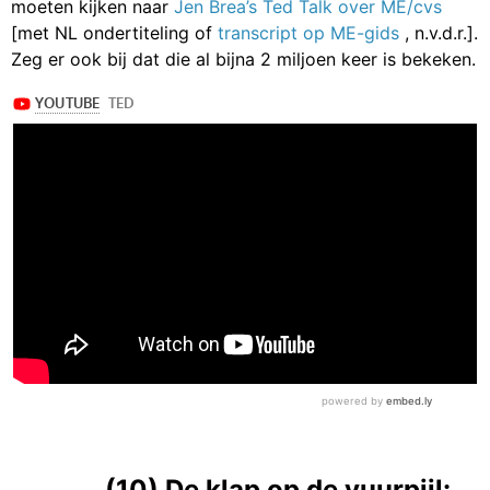
moeten kijken naar
Jen Brea’s Ted Talk over ME/cvs
[met NL ondertiteling of
transcript op ME-gids
, n.v.d.r.].
Zeg er ook bij dat die al bijna 2 miljoen keer is bekeken.
(10) De klap op de vuurpijl: