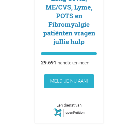
ME/CVS, Lyme,
POTS en
Fibromyalgie
patiënten vragen
jullie hulp
29.691
handtekeningen
MELD JE NU AAN!
Een dienst van