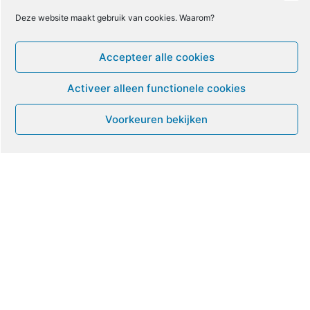
Deze website maakt gebruik van cookies. Waarom?
Accepteer alle cookies
Klik om marketingcookies te accepteren
Tweets by ME_gids
en deze inhoud in te schakelen
Activeer alleen functionele cookies
Voorkeuren bekijken
Geen Evenementen
Recente Links