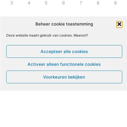
3
4
5
6
7
8
9
10
11
12
13
14
15
16
Beheer cookie toestemming
Deze website maakt gebruik van cookies. Waarom?
17
18
19
20
21
22
23
Accepteer alle cookies
24
25
26
27
28
29
30
Activeer alleen functionele cookies
31
1
2
3
4
5
6
Voorkeuren bekijken
Leven met ME/CVS en POTS
De Vragendokter
Het PAIS protest
Not Recovered Belgium