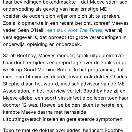
haar bevindingen bekendmaakte – dat Maeve stierf aan
ondervoeding als gevolg van haar ernstige ME –
voelden de ouders zich vrijer om zich uit te spreken.
Zoals ik opmerkte in een recent bericht, schreef Maeves
vader, Sean O’Neill,
een stuk voor
The Times
, waar hij
verslaggever is, dat oproept tot grote veranderingen in
onderwijs, opleiding en onderzoek.
Sarah Boothby, Maeves moeder, sprak uitgebreid over
haar dochter tijdens een reportage over de zaak vorige
week op Good Morning Britain. In het programma, dat
meer dan 14 minuten duurde, kwam ook dokter Charles
Shepherd aan het woord, medisch adviseur van de ME
Association. In het interview vertelt Boothby hoe zij en
Maeve allebei een soort virusinfectie opliepen toen haar
dochter 12 was. Hoewel ze beiden leken te herstellen,
kampte Maeve daarna met herhaalde
uitputtingsverschijnselen en gerelateerde symptomen.
Toen ze met de dokter overlegden, herinnert Boothby