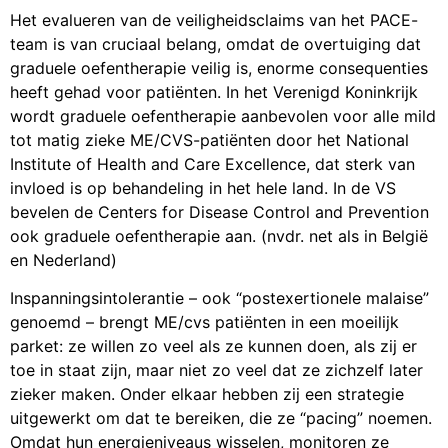
Het evalueren van de veiligheidsclaims van het PACE-
team is van cruciaal belang, omdat de overtuiging dat
graduele oefentherapie veilig is, enorme consequenties
heeft gehad voor patiënten. In het Verenigd Koninkrijk
wordt graduele oefentherapie aanbevolen voor alle mild
tot matig zieke ME/CVS-patiënten door het National
Institute of Health and Care Excellence, dat sterk van
invloed is op behandeling in het hele land. In de VS
bevelen de Centers for Disease Control and Prevention
ook graduele oefentherapie aan. (nvdr. net als in België
en Nederland)
Inspanningsintolerantie – ook “postexertionele malaise”
genoemd – brengt ME/cvs patiënten in een moeilijk
parket: ze willen zo veel als ze kunnen doen, als zij er
toe in staat zijn, maar niet zo veel dat ze zichzelf later
zieker maken. Onder elkaar hebben zij een strategie
uitgewerkt om dat te bereiken, die ze “pacing” noemen.
Omdat hun energieniveaus wisselen, monitoren ze