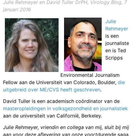
Julie Rehmeyer en David Tuller DrPH, Virology Blog, 7
januari 2016
Julie
Rehmeyer
is een
journaliste
en is Ted
Scripps
Environmental Journalism
Fellow aan de Universiteit van Colorado, Boulder,
die
uitgebreid over ME/CVS heeft geschreven
.
David Tuller is een academisch coördinator van de
masteropleidingen in volksgezondheid en journalistiek
aan de universiteit van Californië, Berkeley.
Julie Rehmeyer, vriendin en collega van mij, sluit bij mij
aan voor deze aflevering van onze voortdurende saga.