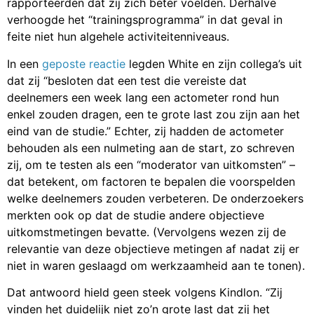
rapporteerden dat zij zich beter voelden. Derhalve
verhoogde het “trainingsprogramma” in dat geval in
feite niet hun algehele activiteitenniveaus.
In een
geposte reactie
legden White en zijn collega’s uit
dat zij “besloten dat een test die vereiste dat
deelnemers een week lang een actometer rond hun
enkel zouden dragen, een te grote last zou zijn aan het
eind van de studie.” Echter, zij hadden de actometer
behouden als een nulmeting aan de start, zo schreven
zij, om te testen als een “moderator van uitkomsten” –
dat betekent, om factoren te bepalen die voorspelden
welke deelnemers zouden verbeteren. De onderzoekers
merkten ook op dat de studie andere objectieve
uitkomstmetingen bevatte. (Vervolgens wezen zij de
relevantie van deze objectieve metingen af nadat zij er
niet in waren geslaagd om werkzaamheid aan te tonen).
Dat antwoord hield geen steek volgens Kindlon. “Zij
vinden het duidelijk niet zo’n grote last dat zij het