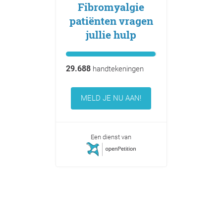
Fibromyalgie
patiënten vragen
jullie hulp
29.688
handtekeningen
MELD JE NU AAN!
Een dienst van