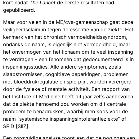
kort nadat
The Lancet
de eerste resultaten had
gepubliceerd.
Maar voor velen in de ME/cvs-gemeenschap gaat deze
veiligheidsclaim in tegen de essentie van de ziekte. Het
kenmerk van het chronisch vermoeidheidssyndroom,
ondanks de naam, is eigenlijk niet vermoeidheid, maar
het onvermogen van het lichaam om te veel inspanning
te verdragen – een fenomeen dat gedocumenteerd is in
inspanningsstudies. Alle andere symptomen, zoals
slaapstoornissen, cognitieve beperkingen, problemen
met bloeddrukregulatie en spierpijn, worden verergerd
door de fysieke of mentale activiteit. Een rapport van
het Institute of Medicine heeft dit jaar zelfs aanbevolen
dat de ziekte hernoemd zou worden om dit centrale
probleem te benadrukken, waarbij men koos voor de
naam “systemische inspanningsintolerantieziekte” of
SEID [SIIZ].
Een zorgvuldige analyse toont aan dat de pogingen van