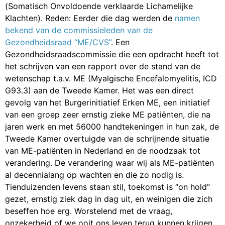
(Somatisch Onvoldoende verklaarde Lichamelijke
Klachten). Reden: Eerder die dag werden de
namen
bekend van de commissieleden van de
Gezondheidsraad “ME/CVS”
. Een
Gezondheidsraadscommissie die een opdracht heeft tot
het schrijven van een rapport over de stand van de
wetenschap t.a.v. ME (Myalgische Encefalomyelitis, ICD
G93.3) aan de Tweede Kamer. Het was een direct
gevolg van het Burgerinitiatief Erken ME, een initiatief
van een groep zeer ernstig zieke ME patiënten, die na
jaren werk en met 56000 handtekeningen in hun zak, de
Tweede Kamer overtuigde van de schrijnende situatie
van ME-patiënten in Nederland en de noodzaak tot
verandering. De verandering waar wij als ME-patiënten
al decennialang op wachten en die zo nodig is.
Tienduizenden levens staan stil, toekomst is “on hold”
gezet, ernstig ziek dag in dag uit, en weinigen die zich
beseffen hoe erg. Worstelend met de vraag,
onzekerheid of we ooit ons leven terug kunnen krijgen.