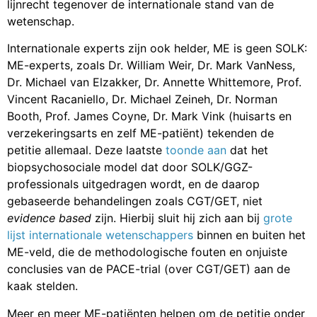
lijnrecht tegenover de internationale stand van de
wetenschap.
Internationale experts zijn ook helder, ME is geen SOLK:
ME-experts, zoals Dr. William Weir, Dr. Mark VanNess,
Dr. Michael van Elzakker, Dr. Annette Whittemore, Prof.
Vincent Racaniello, Dr. Michael Zeineh, Dr. Norman
Booth, Prof. James Coyne, Dr. Mark Vink (huisarts en
verzekeringsarts en zelf ME-patiënt) tekenden de
petitie allemaal. Deze laatste
toonde aan
dat het
biopsychosociale model dat door SOLK/GGZ-
professionals uitgedragen wordt, en de daarop
gebaseerde behandelingen zoals CGT/GET, niet
evidence based
zijn. Hierbij sluit hij zich aan bij
grote
lijst internationale wetenschappers
binnen en buiten het
ME-veld, die de methodologische fouten en onjuiste
conclusies van de PACE-trial (over CGT/GET) aan de
kaak stelden.
Meer en meer ME-patiënten helpen om de petitie onder