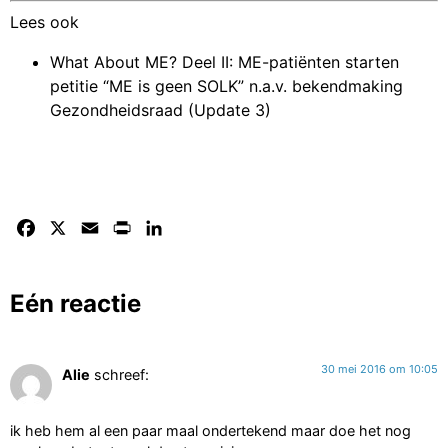
Lees ook
What About ME? Deel II: ME-patiënten starten
petitie “ME is geen SOLK” n.a.v. bekendmaking
Gezondheidsraad (Update 3)
Facebook
X
Email
Print
LinkedIn
Eén reactie
30 mei 2016 om 10:05
Alie
schreef:
ik heb hem al een paar maal ondertekend maar doe het nog