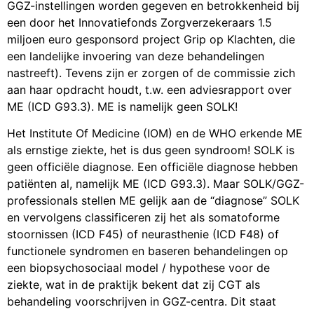
GGZ-instellingen worden gegeven en betrokkenheid bij
een door het Innovatiefonds Zorgverzekeraars 1.5
miljoen euro gesponsord project Grip op Klachten, die
een landelijke invoering van deze behandelingen
nastreeft). Tevens zijn er zorgen of de commissie zich
aan haar opdracht houdt, t.w. een adviesrapport over
ME (ICD G93.3). ME is namelijk geen SOLK!
Het Institute Of Medicine (IOM) en de WHO erkende ME
als ernstige ziekte, het is dus geen syndroom! SOLK is
geen officiële diagnose. Een officiële diagnose hebben
patiënten al, namelijk ME (ICD G93.3). Maar SOLK/GGZ-
professionals stellen ME gelijk aan de “diagnose” SOLK
en vervolgens classificeren zij het als somatoforme
stoornissen (ICD F45) of neurasthenie (ICD F48) of
functionele syndromen en baseren behandelingen op
een biopsychosociaal model / hypothese voor de
ziekte, wat in de praktijk bekent dat zij CGT als
behandeling voorschrijven in GGZ-centra. Dit staat