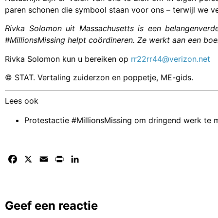
paren schonen die symbool staan voor ons – terwijl we v
Rivka Solomon uit Massachusetts is een belangenverded
#MillionsMissing helpt coördineren. Ze werkt aan een bo
Rivka Solomon kun u bereiken op
rr22rr44@verizon.net
© STAT. Vertaling zuiderzon en poppetje, ME-gids.
Lees ook
Protestactie #MillionsMissing om dringend werk te
Facebook
X
Email
Print
LinkedIn
Geef een reactie