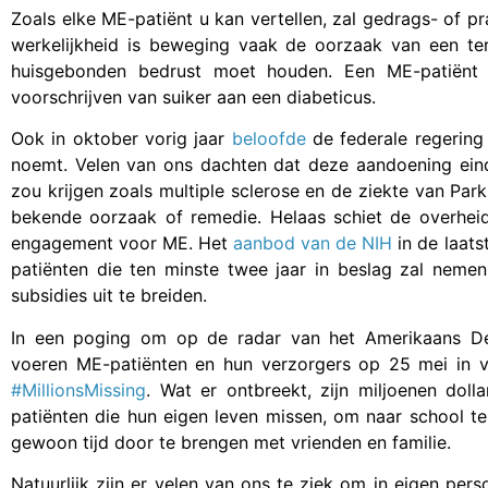
Zoals elke ME-patiënt u kan vertellen, zal gedrags- of pra
werkelijkheid is beweging vaak de oorzaak van een 
huisgebonden bedrust moet houden. Een ME-patiënt v
voorschrijven van suiker aan een diabeticus.
Ook in oktober vorig jaar
beloofde
de federale regerin
noemt. Velen van ons dachten dat deze aandoening einde
zou krijgen zoals multiple sclerose en de ziekte van Pa
bekende oorzaak of remedie. Helaas schiet de overheid 
engagement voor ME. Het
aanbod van de NIH
in de laat
patiënten die ten minste twee jaar in beslag zal nem
subsidies uit te breiden.
In een poging om op de radar van het Amerikaans De
voeren ME-patiënten en hun verzorgers op 25 mei in ve
#MillionsMissing
. Wat er ontbreekt, zijn miljoenen dol
patiënten die hun eigen leven missen, om naar school 
gewoon tijd door te brengen met vrienden en familie.
Natuurlijk zijn er velen van ons te ziek om in eigen pers