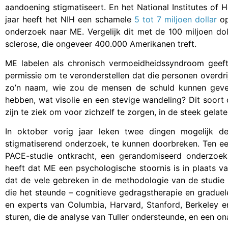
aandoening stigmatiseert. En het National Institutes of
jaar heeft het NIH een schamele
5 tot 7 miljoen dollar
op
onderzoek naar ME. Vergelijk dit met de 100 miljoen do
sclerose, die ongeveer 400.000 Amerikanen treft.
ME labelen als chronisch vermoeidheidssyndroom geeft 
permissie om te veronderstellen dat die personen overd
zo’n naam, wie zou de mensen de schuld kunnen gev
hebben, wat visolie en een stevige wandeling? Dit soor
zijn te ziek om voor zichzelf te zorgen, in de steek gela
In oktober vorig jaar leken twee dingen mogelijk 
stigmatiserend onderzoek, te kunnen doorbreken. Ten eer
PACE-studie ontkracht, een gerandomiseerd onderzoek 
heeft dat ME een psychologische stoornis is in plaats va
dat de vele gebreken in de methodologie van de studie
die het steunde – cognitieve gedragstherapie en gradue
en experts van Columbia, Harvard, Stanford, Berkeley 
sturen, die de analyse van Tuller ondersteunde, en een on