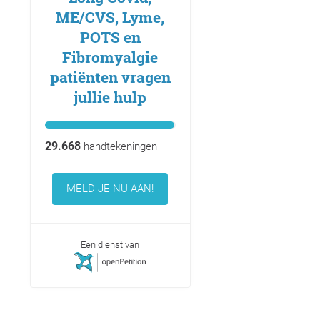
ME/CVS, Lyme,
POTS en
Fibromyalgie
patiënten vragen
jullie hulp
29.668
handtekeningen
MELD JE NU AAN!
Een dienst van