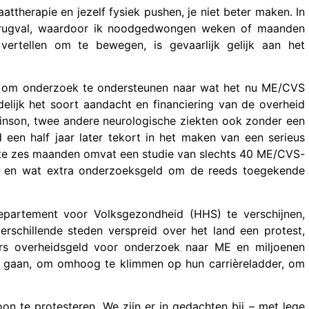
attherapie en jezelf fysiek pushen, je niet beter maken. In
terugval, waardoor ik noodgedwongen weken of maanden
ertellen om te bewegen, is gevaarlijk gelijk aan het
g om onderzoek te ondersteunen naar wat het nu ME/CVS
lijk het soort aandacht en financiering van de overheid
rkinson, twee andere neurologische ziekten ook zonder een
een half jaar later tekort in het maken van een serieus
ste zes maanden omvat een studie van slechts 40 ME/CVS-
en en wat extra onderzoeksgeld om de reeds toegekende
partement voor Volksgezondheid (HHS) te verschijnen,
rschillende steden verspreid over het land een protest,
lars overheidsgeld voor onderzoek naar ME en miljoenen
te gaan, om omhoog te klimmen op hun carrièreladder, om
oon te protesteren. We zijn er in gedachten bij – met lege