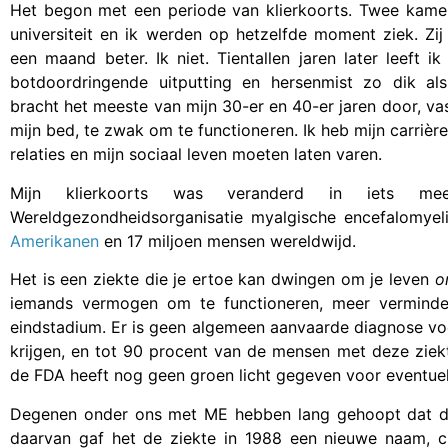
Het begon met een periode van klierkoorts. Twee kame
universiteit en ik werden op hetzelfde moment ziek. Zij
een maand beter. Ik niet. Tientallen jaren later leeft 
botdoordringende uitputting en hersenmist zo dik als
bracht het meeste van mijn 30-er en 40-er jaren door, va
mijn bed, te zwak om te functioneren. Ik heb mijn carrière 
relaties en mijn sociaal leven moeten laten varen.
Mijn klierkoorts was veranderd in iets me
Wereldgezondheidsorganisatie myalgische encefalomyeli
Amerikanen
en 17 miljoen mensen wereldwijd.
Het is een ziekte die je ertoe kan dwingen om je leven
o
iemands vermogen om te functioneren, meer verminderen
eindstadium. Er is geen algemeen aanvaarde diagnose voor
krijgen, en tot 90 procent van de mensen met deze ziek
de FDA heeft nog geen groen licht gegeven voor eventuel
Degenen onder ons met ME hebben lang gehoopt dat de 
daarvan gaf het de ziekte in 1988 een nieuwe naam, 