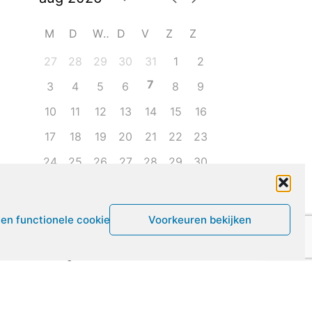
M
D
W
D
V
Z
Z
27
28
29
30
31
1
2
7
3
4
5
6
8
9
10
11
12
13
14
15
16
17
18
19
20
21
22
23
24
25
26
27
28
29
30
31
1
2
3
4
5
6
een functionele cookies
Voorkeuren bekijken
Leven met ME/CVS en POTS
De Vragendokter
Het PAIS protest
Not Recovered Belgium