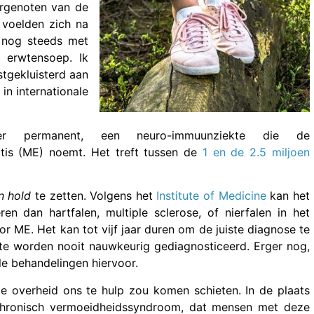
rgenoten van de
 voelden zich na
ik nog steeds met
 erwtensoep. Ik
stgekluisterd aan
in internationale
er permanent, een neuro-immuunziekte die de
tis (ME) noemt. Het treft tussen de
1 en de 2.5 miljoen
n hold
te zetten. Volgens het
Institute of Medicine
kan het
 dan hartfalen, multiple sclerose, of nierfalen in het
 ME. Het kan tot vijf jaar duren om de juiste diagnose te
te worden nooit nauwkeurig gediagnosticeerd. Erger nog,
e behandelingen hiervoor.
overheid ons te hulp zou komen schieten. In de plaats
chronisch vermoeidheidssyndroom, dat mensen met deze