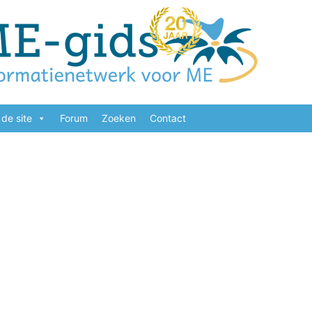
de site
Forum
Zoeken
Contact