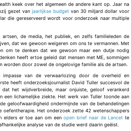
 Health keek over het algemeen de andere kant op. Jaar na
zij gezet van
jaarlijkse budget
van 30 miljard dollar voor
llar die gereserveerd wordt voor onderzoek naar multiple
artsen, de media, het publiek, en zelfs familieleden de
rijven, dat we gewoon weigeren om ons te vermannen. Met
en om te denken dat we gewoon maar een dutje nodig
t denken heeft ertoe geleid dat mensen met ME, sommigen
ten worden door zowel de ongelovige familie als de artsen.
de impasse van de verwaarlozing door de overheid en
ste heeft onderzoeksjournalist David Tuller succesvol de
dat het wijdverbreide, maar onjuiste, geloof verankerd
n een lichamelijke ziekte. Het werk van Tuller toonde aan
 de geloofwaardigheid ondermijnde van de behandelingen
le oefentherapie. Het onderzoek zette 42 wetenschappers
en elders er toe aan om een
open brief naar de Lancet
te
afhankelijke analyse van de studie werd daarin geëist.