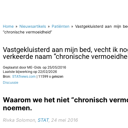
Home
»
Nieuwsartikels
»
Patiënten
»
Vastgekluisterd aan mijn b
“chronische vermoeidheid”
Vastgekluisterd aan mijn bed, vecht ik n
verkeerde naam “chronische vermoeidhe
Geplaatst door
ME-Gids
op
25/05/2016
Laatste bijwerking op 22/02/2026
Bron:
STATnews.com
| 11599 x gelezen
Discussie
Waarom we het niet “chronisch ver
noemen.
Rivka Solomon,
STAT
, 24 mei 2016