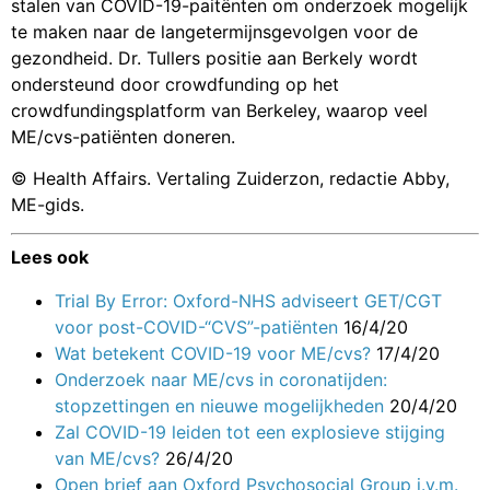
stalen van COVID-19-paitënten om onderzoek mogelijk
te maken naar de langetermijnsgevolgen voor de
gezondheid. Dr. Tullers positie aan Berkely wordt
ondersteund door crowdfunding op het
crowdfundingsplatform van Berkeley, waarop veel
ME/cvs-patiënten doneren.
© Health Affairs. Vertaling Zuiderzon, redactie Abby,
ME-gids.
Lees ook
Trial By Error: Oxford-NHS adviseert GET/CGT
voor post-COVID-“CVS”-patiënten
16/4/20
Wat betekent COVID-19 voor ME/cvs?
17/4/20
Onderzoek naar ME/cvs in coronatijden:
stopzettingen en nieuwe mogelijkheden
20/4/20
Zal COVID-19 leiden tot een explosieve stijging
van ME/cvs?
26/4/20
Open brief aan Oxford Psychosocial Group i.v.m.