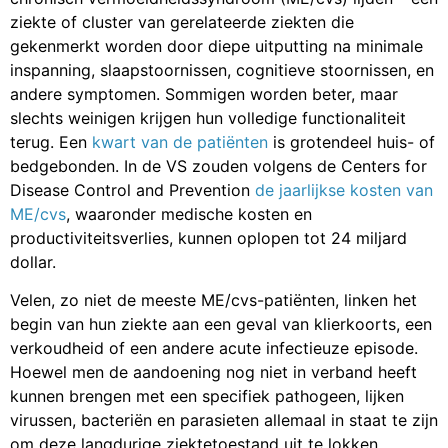
ziekte of cluster van gerelateerde ziekten die
gekenmerkt worden door diepe uitputting na minimale
inspanning, slaapstoornissen, cognitieve stoornissen, en
andere symptomen. Sommigen worden beter, maar
slechts weinigen krijgen hun volledige functionaliteit
terug. Een
kwart van de patiënten
is grotendeel huis- of
bedgebonden. In de VS zouden volgens de Centers for
Disease Control and Prevention
de jaarlijkse kosten van
ME/cvs
, waaronder medische kosten en
productiviteitsverlies, kunnen oplopen tot 24 miljard
dollar.
Velen, zo niet de meeste ME/cvs-patiënten, linken het
begin van hun ziekte aan een geval van klierkoorts, een
verkoudheid of een andere acute infectieuze episode.
Hoewel men de aandoening nog niet in verband heeft
kunnen brengen met een specifiek pathogeen, lijken
virussen, bacteriën en parasieten allemaal in staat te zijn
om deze langdurige ziektetoestand uit te lokken.