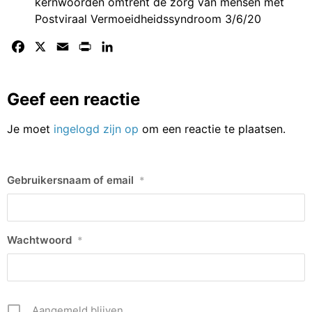
kernwoorden omtrent de zorg van mensen met
Postviraal Vermoeidheidssyndroom
3/6/20
Facebook
X
Email
Print
LinkedIn
Geef een reactie
Je moet
ingelogd zijn op
om een reactie te plaatsen.
Gebruikersnaam of email
*
Wachtwoord
*
Aangemeld blijven