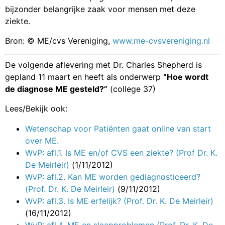
bijzonder belangrijke zaak voor mensen met deze
ziekte.
Bron: © ME/cvs Vereniging,
www.me-cvsvereniging.nl
De volgende aflevering met Dr. Charles Shepherd is
gepland 11 maart en heeft als onderwerp
“Hoe wordt
de diagnose ME gesteld?”
(college 37)
Lees/Bekijk ook:
Wetenschap voor Patiënten gaat online van start
over ME.
WvP: afl.1. Is ME en/of CVS een ziekte? (Prof Dr. K.
De Meirleir)
(1/11/2012)
WvP: afl.2. Kan ME worden gediagnosticeerd?
(Prof. Dr. K. De Meirleir)
(9/11/2012)
WvP: afl.3. Is ME erfelijk? (Prof. Dr. K. De Meirleir)
(16/11/2012)
WvP: afl.4. ME en slaapproblemen (Prof. Dr. K. De