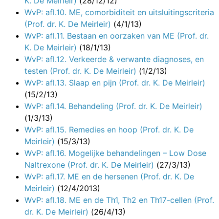
K. De Meirleir)
(28/12/12)
WvP: afl.10. ME, comorbiditeit en uitsluitingscriteria
(Prof. dr. K. De Meirleir)
(4/1/13)
WvP: afl.11. Bestaan en oorzaken van ME (Prof. dr.
K. De Meirleir)
(18/1/13)
WvP: afl.12. Verkeerde & verwante diagnoses, en
testen (Prof. dr. K. De Meirleir)
(1/2/13)
WvP: afl.13. Slaap en pijn (Prof. dr. K. De Meirleir)
(15/2/13)
WvP: afl.14. Behandeling (Prof. dr. K. De Meirleir)
(1/3/13)
WvP: afl.15. Remedies en hoop (Prof. dr. K. De
Meirleir)
(15/3/13)
WvP: afl.16. Mogelijke behandelingen – Low Dose
Naltrexone (Prof. dr. K. De Meirleir)
(27/3/13)
WvP: afl.17. ME en de hersenen (Prof. dr. K. De
Meirleir)
(12/4/2013)
WvP: afl.18. ME en de Th1, Th2 en Th17-cellen (Prof.
dr. K. De Meirleir)
(26/4/13)