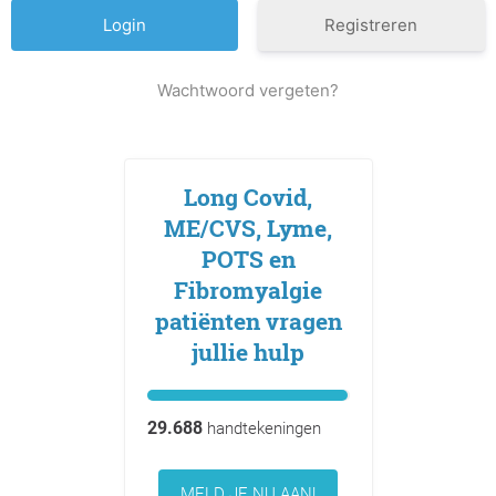
Registreren
Wachtwoord vergeten?
Long Covid,
ME/CVS, Lyme,
POTS en
Fibromyalgie
patiënten vragen
jullie hulp
29.688
handtekeningen
MELD JE NU AAN!