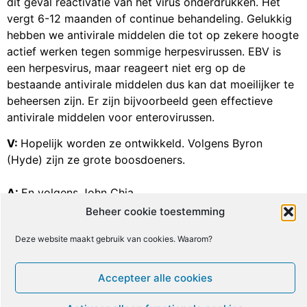
dit geval reactivatie van het virus onderdrukken. Het
vergt 6-12 maanden of continue behandeling. Gelukkig
hebben we antivirale middelen die tot op zekere hoogte
actief werken tegen sommige herpesvirussen. EBV is
een herpesvirus, maar reageert niet erg op de
bestaande antivirale middelen dus kan dat moeilijker te
beheersen zijn. Er zijn bijvoorbeeld geen effectieve
antivirale middelen voor enterovirussen.
V:
Hopelijk worden ze ontwikkeld. Volgens Byron
(Hyde) zijn ze grote boosdoeners.
A:
En volgens John Chia.
Beheer cookie toestemming
Bron: © ME/cvs Vereniging,
www.me-cvsvereniging.nl
Deze website maakt gebruik van cookies. Waarom?
De volgende aflevering met Dr. Lucinda Bateman is
gepland 20 oktober en heeft als onderwerp “College 71:
Accepteer alle cookies
ME/cvs en de hersenen (Dr. Lucinda Bateman)
”