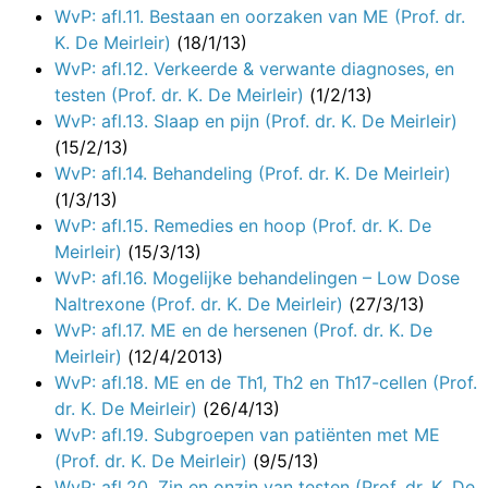
WvP: afl.11. Bestaan en oorzaken van ME (Prof. dr.
K. De Meirleir)
(18/1/13)
WvP: afl.12. Verkeerde & verwante diagnoses, en
testen (Prof. dr. K. De Meirleir)
(1/2/13)
WvP: afl.13. Slaap en pijn (Prof. dr. K. De Meirleir)
(15/2/13)
WvP: afl.14. Behandeling (Prof. dr. K. De Meirleir)
(1/3/13)
WvP: afl.15. Remedies en hoop (Prof. dr. K. De
Meirleir)
(15/3/13)
WvP: afl.16. Mogelijke behandelingen – Low Dose
Naltrexone (Prof. dr. K. De Meirleir)
(27/3/13)
WvP: afl.17. ME en de hersenen (Prof. dr. K. De
Meirleir)
(12/4/2013)
WvP: afl.18. ME en de Th1, Th2 en Th17-cellen (Prof.
dr. K. De Meirleir)
(26/4/13)
WvP: afl.19. Subgroepen van patiënten met ME
(Prof. dr. K. De Meirleir)
(9/5/13)
WvP: afl.20. Zin en onzin van testen (Prof. dr. K. De