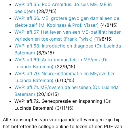
WvP: afl.65. Rob Arnoldus: Je suis ME. ME in
beeld(en)
(28/7/15)
WvP: afl.66. ME: grotere gevolgen dan alleen de
ziekte zelf (M. Koolhaas & Prof. Visser)
(4/8/15)
WvP: afl.67. Het leven van een ME-patiënt: heden,
verleden en toekomst (Frank Twisk)
(11/8/15)
WvP: afl.68. Introductie en diagnose (Dr. Lucinda
Bateman)
(8/9/15)
WvP: afl.69. Auto-immuniteit in ME/cvs (Dr.
Lucinda Bateman)
(22/9/15)
WvP: afl.70. Neuro-inflammatie en ME/cvs (Dr.
Lucinda Bateman)
(6/10/15)
WvP: afl.71. ME/cvs en de hersenen (Dr. Lucinda
Bateman)
(20/10/15)
WvP: afl.72. Genexpressie en inspanning (Dr.
Lucinda Bateman)
(3/11/15)
Alle transcripten van voorgaande afleveringen zijn bij
het betreffende college online te lezen of een PDF van