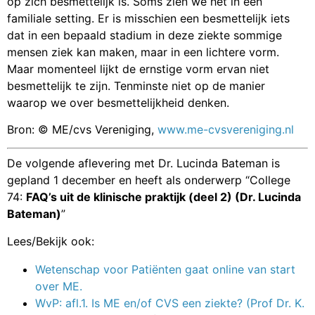
op zich besmettelijk is. Soms zien we het in een
familiale setting. Er is misschien een besmettelijk iets
dat in een bepaald stadium in deze ziekte sommige
mensen ziek kan maken, maar in een lichtere vorm.
Maar momenteel lijkt de ernstige vorm ervan niet
besmettelijk te zijn. Tenminste niet op de manier
waarop we over besmettelijkheid denken.
Bron: © ME/cvs Vereniging,
www.me-cvsvereniging.nl
De volgende aflevering met Dr. Lucinda Bateman is
gepland 1 december en heeft als onderwerp “College
74:
FAQ’s uit de klinische praktijk (deel 2) (Dr. Lucinda
Bateman)
”
Lees/Bekijk ook:
Wetenschap voor Patiënten gaat online van start
over ME.
WvP: afl.1. Is ME en/of CVS een ziekte? (Prof Dr. K.