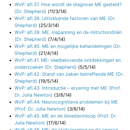
WvP: afl.37. Hoe wordt de diagnose ME gesteld?
(Dr. Shepherd)
(11/3/14)
WvP: afl.38. Uitlokkende factoren van ME (Dr.
Shepherd)
(25/3/14)
WvP: afl.39. ME, inspanning en de mitochondriën
(Dr. Shepherd)
(7/4/14)
WvP: afl.40. ME en mogelijke behandelingen (Dr.
Shepherd)
(21/4/14)
WvP: afl.41. ME: Veelbelovende ontdekkingen en
onderzoeken (Dr. Shepherd)
(5/5/14)
WvP: afl.42. Stand van zaken betreffende ME (Dr.
Shepherd)
(19/5/14)
WvP: afl.43. Introductie – ervaring met ME (Prof.
Dr. Julia Newton)
(3/6/14)
WvP: afl.44. Neurocognitieve problemen bij ME
(Prof. Dr. Julia Newton)
(3/6/14)
WvP: afl.45. ME en de bloedsomloop (Prof. Dr.
Julia Newton)
(17/6/14)
WvP: afl.46. ME: de stofwisseling en de spieren