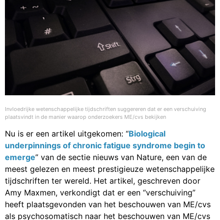
Invloedrijke wetenschappelijke tijdschriften suggereren dat er een verschuiving
plaatsvindt in de manier waarop onderzoekers ME/cvs bekijken
Nu is er een artikel uitgekomen: “
Biological
underpinnings of chronic fatigue syndrome begin to
emerge
” van de sectie nieuws van Nature, een van de
meest gelezen en meest prestigieuze wetenschappelijke
tijdschriften ter wereld. Het artikel, geschreven door
Amy Maxmen, verkondigt dat er een “verschuiving”
heeft plaatsgevonden van het beschouwen van ME/cvs
als psychosomatisch naar het beschouwen van ME/cvs