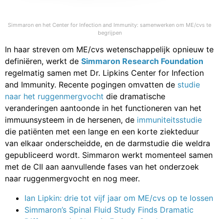
Simmaron en het Center for Infection and Immunity: samenwerken om ME/cvs te
begrijpen
In haar streven om ME/cvs wetenschappelijk opnieuw te
definiëren, werkt de
Simmaron Research Foundation
regelmatig samen met Dr. Lipkins Center for Infection
and Immunity. Recente pogingen omvatten de
studie
naar het ruggenmergvocht
die dramatische
veranderingen aantoonde in het functioneren van het
immuunsysteem in de hersenen, de
immuniteitsstudie
die patiënten met een lange en een korte ziekteduur
van elkaar onderscheidde, en de darmstudie die weldra
gepubliceerd wordt. Simmaron werkt momenteel samen
met de CII aan aanvullende fases van het onderzoek
naar ruggenmergvocht en nog meer.
Ian Lipkin: drie tot vijf jaar om ME/cvs op te lossen
Simmaron’s Spinal Fluid Study Finds Dramatic