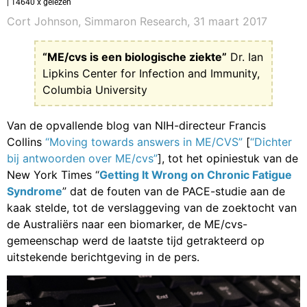
| 14640 x gelezen
Cort Johnson, Simmaron Research, 31 maart 2017
“ME/cvs is een biologische ziekte”
Dr. Ian
Lipkins Center for Infection and Immunity,
Columbia University
Van de opvallende blog van NIH-directeur Francis
Collins
“Moving towards answers in ME/CVS”
[
“Dichter
bij antwoorden over ME/cvs”
], tot het opiniestuk van de
New York Times “
Getting It Wrong on Chronic Fatigue
Syndrome
” dat de fouten van de PACE-studie aan de
kaak stelde, tot de verslaggeving van de zoektocht van
de Australiërs naar een biomarker, de ME/cvs-
gemeenschap werd de laatste tijd getrakteerd op
uitstekende berichtgeving in de pers.