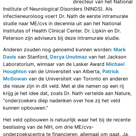
directeur van het National
Institute of Neurological Disorders (NINDS). Als
infectieneuroloog voert Dr. Nath de eerste intramurale
studie naar ME/cvs in decennia uit aan het National
Institutes of Health Clinical Center. Dr. Lipkin en Dr.
Peterson zijn adviseurs bij deze intramurale studie.
Anderen zouden nog genoemd kunnen worden:
Mark
Davis
van Stanford,
Derya Unutmaz
van het Jackson
Laboratorium, winnaar van de Lasker Award
Michael
Houghton
van de Universiteit van Alberta,
Patrick
McGowan
van de Universiteit van Toronto en anderen
die nieuw zijn in dit veld. Met al die namen op een rij
krijg je het idee dat, zoals Dr. Nath vertelde aan Nature,
“onderzoekers diep nadenken over hoe zij het veld
kunnen opbouwen.”
Het veld opbouwen is natuurlijk waar het bij de recente
beslissing van de NIH, om drie ME/cvs-
onderzoekscentra te financieren, allemaal om gaat. Ja,