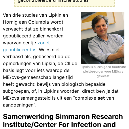
gecontroleerde klinische studies.”
Van drie studies van Lipkin en
Hornig aan Columbia wordt
verwacht dat ze binnenkort
gepubliceerd zullen worden,
waarvan eentje
zonet
gepubliceerd is
. Wees niet
verbaasd als, gebaseerd op de
opmerkingen van Lipkin, de CII de
Lipkin is al een goed hoorbare
basis legt voor iets waarop de
pleitbezorger voor ME/cvs
geweest
ME/cvs-gemeenschap lange tijd
heeft gewacht: bewijs van biologisch bepaalde
subgroepen, of, in Lipkins woorden, direct bewijs dat
ME/cvs samengesteld is uit een “complexe
set
van
aandoeningen”.
Samenwerking Simmaron Research
Institute/Center For Infection and