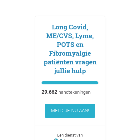
Long Covid,
ME/CVS, Lyme,
POTS en
Fibromyalgie
patiënten vragen
jullie hulp
29.662
handtekeningen
MELD JE NU AAN!
Een dienst van