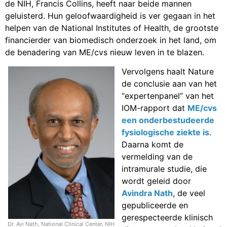
de NIH, Francis Collins, heeft naar beide mannen
geluisterd. Hun geloofwaardigheid is ver gegaan in het
helpen van de National Institutes of Health, de grootste
financierder van biomedisch onderzoek in het land, om
de benadering van ME/cvs nieuw leven in te blazen.
Vervolgens haalt Nature
de conclusie aan van het
“expertenpanel” van het
IOM-rapport dat
ME/cvs
een onderbestudeerde
fysiologische ziekte is
.
Daarna komt de
vermelding van de
intramurale studie, die
wordt geleid door
Avindra Nath
, de veel
gepubliceerde en
gerespecteerde klinisch
Dr. Avi Nath, National Clinical Center, NIH