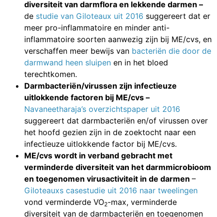
diversiteit van darmflora en lekkende darmen –
de
studie van Giloteaux uit 2016
suggereert dat er
meer pro-inflammatoire en minder anti-
inflammatoire soorten aanwezig zijn bij ME/cvs, en
verschaffen meer bewijs van
bacteriën die door de
darmwand heen sluipen
en in het bloed
terechtkomen.
Darmbacteriën/virussen zijn infectieuze
uitlokkende factoren bij ME/cvs –
Navaneetharaja’s overzichtspaper uit 2016
suggereert dat darmbacteriën en/of virussen over
het hoofd gezien zijn in de zoektocht naar een
infectieuze uitlokkende factor bij ME/cvs.
ME/cvs wordt in verband gebracht met
verminderde diversiteit van het darmmicrobioom
en toegenomen virusactiviteit in de darmen
–
Giloteauxs casestudie uit 2016 naar tweelingen
vond verminderde VO
-max, verminderde
2
diversiteit van de darmbacteriën en toegenomen