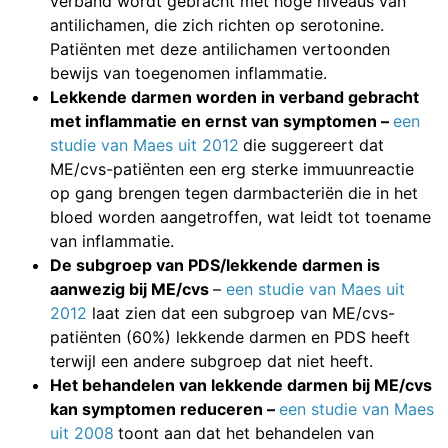
verband wordt gebracht met hoge niveaus van
antilichamen, die zich richten op serotonine.
Patiënten met deze antilichamen vertoonden
bewijs van toegenomen inflammatie.
Lekkende darmen worden in verband gebracht
met inflammatie en ernst van symptomen –
een
studie van Maes uit 2012
die suggereert dat
ME/cvs-patiënten een erg sterke immuunreactie
op gang brengen tegen darmbacteriën die in het
bloed worden aangetroffen, wat leidt tot toename
van inflammatie.
De subgroep van PDS/lekkende darmen is
aanwezig bij ME/cvs
–
een studie van Maes uit
2012
laat zien dat een subgroep van ME/cvs-
patiënten (60%) lekkende darmen en PDS heeft
terwijl een andere subgroep dat niet heeft.
Het behandelen van lekkende darmen bij ME/cvs
kan symptomen reduceren –
een studie van Maes
uit 2008
toont aan dat het behandelen van