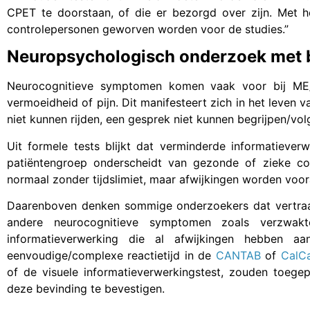
CPET te doorstaan, of die er bezorgd over zijn. Met 
controlepersonen geworven worden voor de studies.”
Neuropsychologisch onderzoek met b
Neurocognitieve symptomen komen vaak voor bij ME/C
vermoeidheid of pijn. Dit manifesteert zich in het leven 
niet kunnen rijden, een gesprek niet kunnen begrijpen/vo
Uit formele tests blijkt dat verminderde informatieve
patiëntengroep onderscheidt van gezonde of zieke co
normaal zonder tijdslimiet, maar afwijkingen worden voor
Daarenboven denken sommige onderzoekers dat vertraag
andere neurocognitieve symptomen zoals verzwak
informatieverwerking die al afwijkingen hebben a
eenvoudige/complexe reactietijd in de
CANTAB
of
CalC
of de visuele informatieverwerkingstest, zouden toeg
deze bevinding te bevestigen.