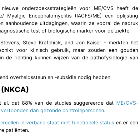
 nieuwe onderzoeksstrategieën voor ME/CVS heeft de
e/ Myalgic Encephalomyelitis (IACFS/ME) een oplijsting
n aanhoudende uitdagingen, waarin ze vooral de nadruk
agnostische test of biologische marker voor de ziekte.
 Stevens, Steve Krafchick, and Jon Kaiser – merkten het
schikt voor klinisch gebruik, maar zouden een gouden
n de richting kunnen wijzen van de pathofysiologie van
end overheidssteun en -subsidie nodig hebben.
en (NKCA)
 et al. dat 88% van de studies suggereerde dat
ME/CVS-
llen vertoonden dan gezonde controlepersonen
.
llercellen in verband staat met functionele status
en er een
e patiënten.