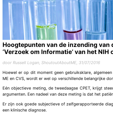
Hoogtepunten van de inzending van d
‘Verzoek om Informatie’ van het NIH
door Russell Logan, ShoutoutAboutME, 31/07/2016
Hoewel er op dit moment geen gebruiksklare, algemeen 
ME en CVS, wordt er wel op verschillende belangrijke do
Eén objectieve meting, de tweedaagse CPET, krijgt steed
argumenten. Een nadeel van deze meting is dat het pati
Er zijn ook goede subjectieve of zelfgerapporteerde dia
een klinische diagnose.