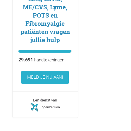
ME/CVS, Lyme,
POTS en
Fibromyalgie
patiënten vragen
jullie hulp
29.691
handtekeningen
MELD JE NU AAN!
Een dienst van