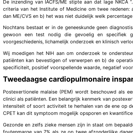
De inzending van IACFS/ME stipte aan dat lage NKCA “
criteria van het Institute of Medicine om twee redenen
dan ME/CVS en b) het was niet duidelijk welk percentag
Nochtans bestaat er in de geneeskunde geen diagnostisch
gewoon een test nodig die gevoelig en specifiek ge
voorgeschiedenis, lichamelijk onderzoek en klinisch ver
Wij moedigen het NIH aan om onderzoek te ondersteun
patiënten kan bevestigen of verwerpen en b) de operatio
specificiteit, positief voorspellende waarde, negatief vo
Tweedaagse cardiopulmonaire inspa
Postexertionele malaise (PEM) wordt beschouwd als e
clinici als patiënten. Een belangrijk kenmerk van postex
intensiteit of soort activiteit te herhalen van de ene op
CPET kan dit symptoom mogelijk opsporen en kwantifice
Gezonde en zelfs zieke mensen zijn in staat om bepaal
foutenmarge van 7% als ze op twee afzonderlijke dagen