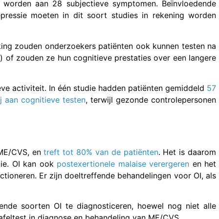
 worden aan 28 subjectieve symptomen. Beïnvloedende
pressie moeten in dit soort studies in rekening worden
rking zouden onderzoekers patiënten ook kunnen testen na
) of zouden ze hun cognitieve prestaties over een langere
ve activiteit. In één studie hadden patiënten gemiddeld
57
j aan cognitieve testen
, terwijl gezonde controlepersonen
j ME/CVS, en
treft tot 80% van de patiënten
. Het is daarom
ie. OI kan ook
postexertionele malaise verergeren
en het
ctioneren. Er zijn doeltreffende behandelingen voor OI, als
ende soorten OI te diagnosticeren, hoewel nog niet alle
tafeltest in diagnose en behandeling van ME/CVS.