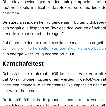
Objectieve bevindingen zouden ook gekoppeld moeten
factoren zoals medicatie, slaaptekort en comorbide de
genomen.
De auteurs raadden het volgende aan: “Buiten tijdsbepe
een cognitieve inspanning (bv.: een dag werken of school
periode in kaart moeten brengen.”
Patiënten melden ook postexertionele malaise na cognitie
uur nodig om te herstellen van een 3 uur durende batteri
hun energie weer terug hadden op 7 uur.
Kanteltafeltest
Orthostatische intolerantie (OI) komt heel vaak voor bi
dat OI-symptomen opgenomen werden in de IOM-definit
heeft een belangrijke en onafhankelijke impact op het fun
het wordt herkend.
De kanteltafeltest is de gouden standaard om verschill
voordelen zijn onderzocht van het gebruik van de kantel