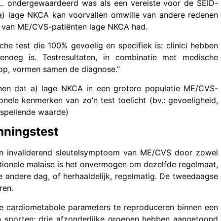
… ondergewaardeerd was als een vereiste voor de SEID-
: a) lage NKCA kan voorvallen omwille van andere redenen
e van ME/CVS-patiënten lage NKCA had.
e test die 100% gevoelig en specifiek is: clinici hebben
noeg is. Testresultaten, in combinatie met medische
loop, vormen samen de diagnose.”
en dat a) lage NKCA in een grotere populatie ME/CVS-
nele kenmerken van zo’n test toelicht (bv.: gevoeligheid,
orspellende waarde)
nningstest
en invaliderend sleutelsymptoom van ME/CVS door zowel
ertionele malaise is het onvermogen om dezelfde regelmaat,
 de andere dag, of herhaaldelijk, regelmatig. De tweedaagse
ren.
de cardiometabole parameters te reproduceren binnen een
 sporten; drie afzonderlijke groepen hebben aangetoond