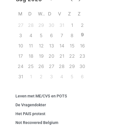
M
D
W
D
V
Z
Z
27
28
29
30
31
1
2
9
3
4
5
6
7
8
10
11
12
13
14
15
16
17
18
19
20
21
22
23
24
25
26
27
28
29
30
31
1
2
3
4
5
6
Leven met ME/CVS en POTS
De Vragendokter
Het PAIS protest
Not Recovered Belgium