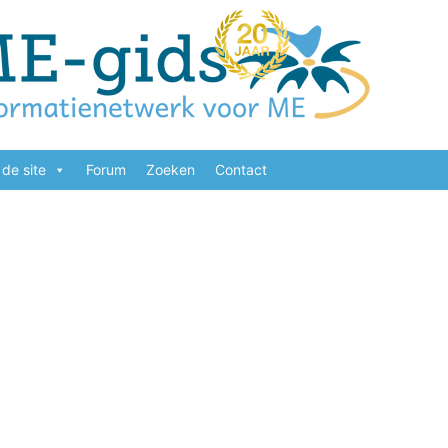
de site
Forum
Zoeken
Contact