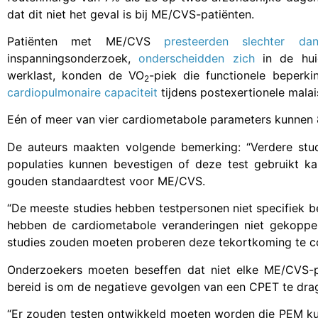
dat dit niet het geval is bij ME/CVS-patiënten.
Patiënten met ME/CVS
presteerden slechter dan
inspanningsonderzoek,
onderscheidden zich
in de hui
werklast, konden de VO
-piek die functionele beperki
2
cardiopulmonaire capaciteit
tijdens postexertionele malai
Eén of meer van vier cardiometabole parameters kunnen 
De auteurs maakten volgende bemerking: “Verdere stud
populaties kunnen bevestigen of deze test gebruikt k
gouden standaardtest voor ME/CVS.
“De meeste studies hebben testpersonen niet specifiek 
hebben de cardiometabole veranderingen niet gekoppe
studies zouden moeten proberen deze tekortkoming te co
Onderzoekers moeten beseffen dat niet elke ME/CVS-pa
bereid is om de negatieve gevolgen van een CPET te dra
“Er zouden testen ontwikkeld moeten worden die PEM kunn