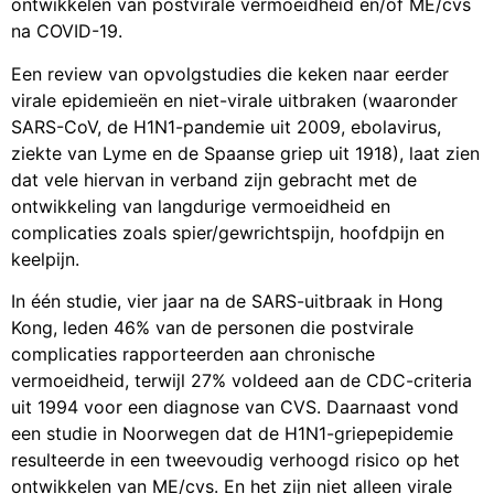
ontwikkelen van postvirale vermoeidheid en/of ME/cvs
na COVID-19.
Een review van opvolgstudies die keken naar eerder
virale epidemieën en niet-virale uitbraken (waaronder
SARS-CoV, de H1N1-pandemie uit 2009, ebolavirus,
ziekte van Lyme en de Spaanse griep uit 1918), laat zien
dat vele hiervan in verband zijn gebracht met de
ontwikkeling van langdurige vermoeidheid en
complicaties zoals spier/gewrichtspijn, hoofdpijn en
keelpijn.
In één studie, vier jaar na de SARS-uitbraak in Hong
Kong, leden 46% van de personen die postvirale
complicaties rapporteerden aan chronische
vermoeidheid, terwijl 27% voldeed aan de CDC-criteria
uit 1994 voor een diagnose van CVS. Daarnaast vond
een studie in Noorwegen dat de H1N1-griepepidemie
resulteerde in een tweevoudig verhoogd risico op het
ontwikkelen van ME/cvs. En het zijn niet alleen virale