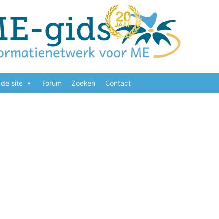
de site
Forum
Zoeken
Contact