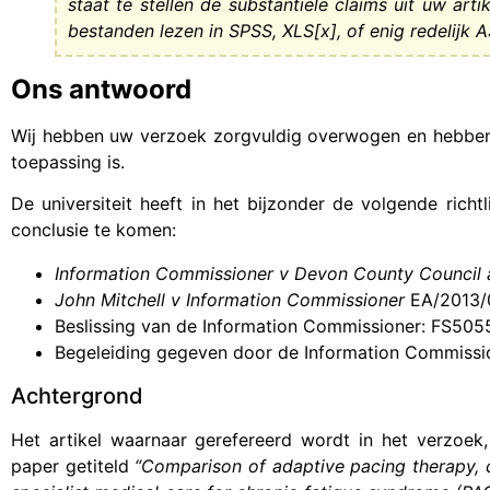
staat te stellen de substantiële claims uit uw arti
bestanden lezen in SPSS, XLS[x], of enig redelijk A
Ons antwoord
Wij hebben uw verzoek zorgvuldig overwogen en hebben 
toepassing is.
De universiteit heeft in het bijzonder de volgende ric
conclusie te komen:
Information Commissioner v Devon County Council 
John Mitchell v Information Commissioner
EA/2013/0
Beslissing van de Information Commissioner: FS50
Begeleiding gegeven door de Information Commissio
Achtergrond
Het artikel waarnaar gerefereerd wordt in het verzoek
paper getiteld
“Comparison of adaptive pacing therapy, c