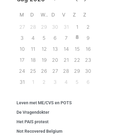
M
D
W
D
V
Z
Z
27
28
29
30
31
1
2
8
3
4
5
6
7
9
10
11
12
13
14
15
16
17
18
19
20
21
22
23
24
25
26
27
28
29
30
31
1
2
3
4
5
6
Leven met ME/CVS en POTS
De Vragendokter
Het PAIS protest
Not Recovered Belgium