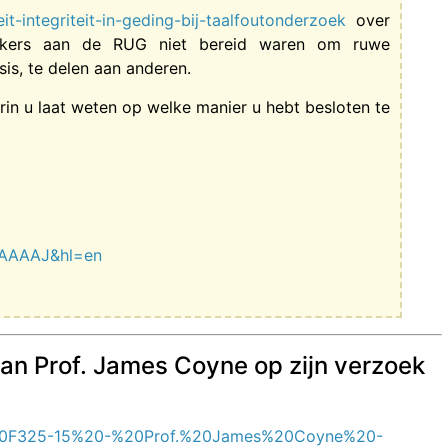
eit-integriteit-in-geding-bij-taalfoutonderzoek
over
oekers aan de RUG niet bereid waren om ruwe
is, te delen aan anderen.
rin u laat weten op welke manier u hebt besloten te
ScAAAAJ&hl=en
an Prof. James Coyne op zijn verzoek
E%20F325-15%20-%20Prof.%20James%20Coyne%20-