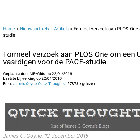
Home
»
Nieuwsartikels
»
Artikels
»
Formeel verzoek aan PLOS One o
studie
Formeel verzoek aan PLOS One om een Ui
vaardigen voor de PACE-studie
Geplaatst door
ME-Gids
op
22/01/2016
Laatste bijwerking op 22/01/2016
Bron:
James Coyne, Quick Thoughts
| 27873 x gelezen
James C. Coyne, 12 december 2015