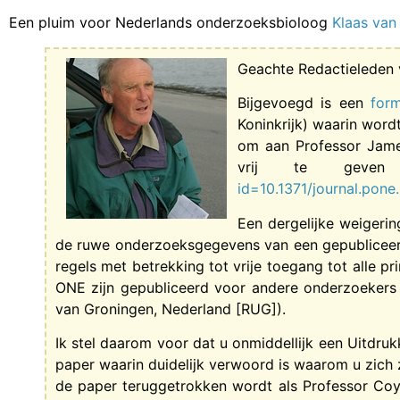
Een pluim voor Nederlands onderzoeksbioloog
Klaas van 
Geachte Redactieleden
Bijgevoegd is een
form
Koninkrijk) waarin wordt
om aan Professor Jame
vrij te gev
id=10.1371/journal.pon
Een dergelijke weigeri
de ruwe onderzoeksgegevens van een gepubliceerd
regels met betrekking tot vrije toegang tot alle 
ONE zijn gepubliceerd voor andere onderzoekers (
van Groningen, Nederland [RUG]).
Ik stel daarom voor dat u onmiddellijk een Uitdr
paper waarin duidelijk verwoord is waarom u zich 
de paper teruggetrokken wordt als Professor Co