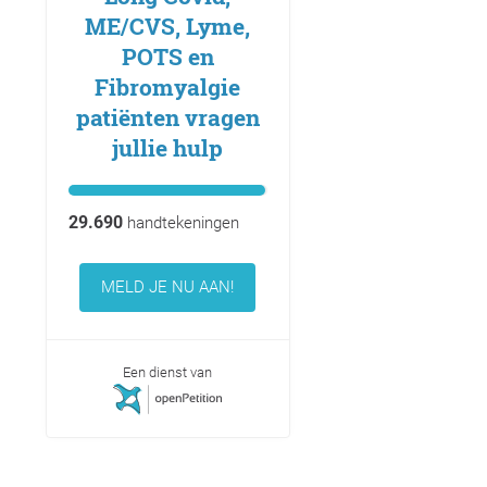
ME/CVS, Lyme,
POTS en
Fibromyalgie
patiënten vragen
jullie hulp
29.690
handtekeningen
MELD JE NU AAN!
Een dienst van