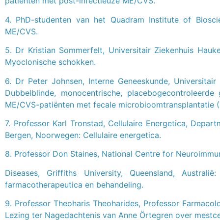
patiënten met post-infectieuze ME/CVS.
4. PhD-studenten van het Quadram Institute of Biosc
ME/CVS.
5. Dr Kristian Sommerfelt, Universitair Ziekenhuis Hauk
Myoclonische schokken.
6. Dr Peter Johnsen, Interne Geneeskunde, Universita
Dubbelblinde, monocentrische, placebogecontroleerde 
ME/CVS-patiënten met fecale microbioomtransplantatie 
7. Professor Karl Tronstad, Cellulaire Energetica, Depar
Bergen, Noorwegen: Cellulaire energetica.
8. Professor Don Staines, National Centre for Neuroimm
Diseases, Griffiths University, Queensland, Austra
farmacotherapeutica en behandeling.
9. Professor Theoharis Theoharides, Professor Farmacolo
Lezing ter Nagedachtenis van Anne Örtegren over mestc