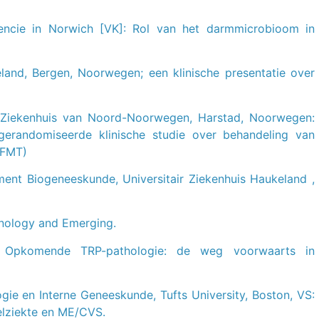
iencie in Norwich [VK]: Rol van het darmmicrobioom in
eland, Bergen, Noorwegen; een klinische presentatie over
ir Ziekenhuis van Noord-Noorwegen, Harstad, Noorwegen:
gerandomiseerde klinische studie over behandeling van
(FMT)
tment Biogeneeskunde, Universitair Ziekenhuis Haukeland ,
unology and Emerging.
lië: Opkomende TRP-pathologie: de weg voorwaarts in
gie en Interne Geneeskunde, Tufts University, Boston, VS:
elziekte en ME/CVS.