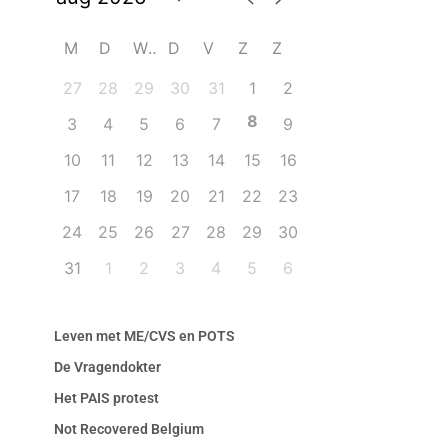
M
D
W
D
V
Z
Z
27
28
29
30
31
1
2
8
3
4
5
6
7
9
10
11
12
13
14
15
16
17
18
19
20
21
22
23
24
25
26
27
28
29
30
31
1
2
3
4
5
6
Leven met ME/CVS en POTS
De Vragendokter
Het PAIS protest
Not Recovered Belgium