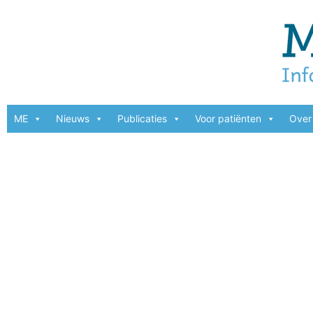
ME
Nieuws
Publicaties
Voor patiënten
Over 