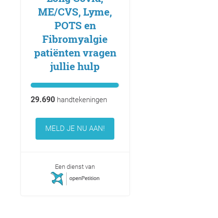
ME/CVS, Lyme,
POTS en
Fibromyalgie
patiënten vragen
jullie hulp
29.690
handtekeningen
MELD JE NU AAN!
Een dienst van