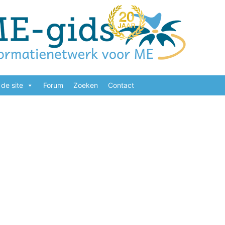
de site
Forum
Zoeken
Contact