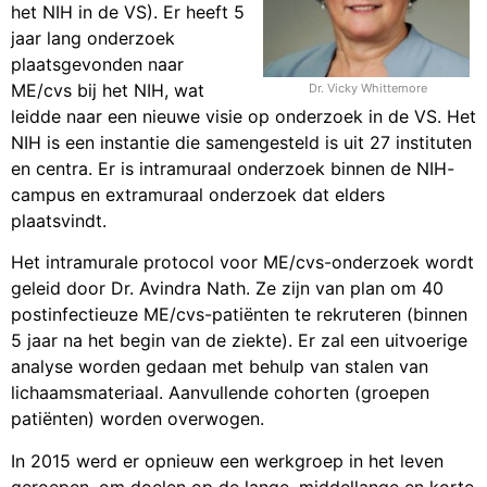
het NIH in de VS). Er heeft 5
jaar lang onderzoek
plaatsgevonden naar
ME/cvs bij het NIH, wat
Dr. Vicky Whittemore
leidde naar een nieuwe visie op onderzoek in de VS. Het
NIH is een instantie die samengesteld is uit 27 instituten
en centra. Er is intramuraal onderzoek binnen de NIH-
campus en extramuraal onderzoek dat elders
plaatsvindt.
Het intramurale protocol voor ME/cvs-onderzoek wordt
geleid door Dr. Avindra Nath. Ze zijn van plan om 40
postinfectieuze ME/cvs-patiënten te rekruteren (binnen
5 jaar na het begin van de ziekte). Er zal een uitvoerige
analyse worden gedaan met behulp van stalen van
lichaamsmateriaal. Aanvullende cohorten (groepen
patiënten) worden overwogen.
In 2015 werd er opnieuw een werkgroep in het leven
geroepen, om doelen op de lange, middellange en korte