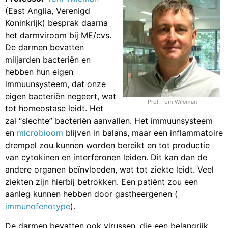
(East Anglia, Verenigd
Koninkrijk) besprak daarna
het darmviroom bij ME/cvs.
De darmen bevatten
miljarden bacteriën en
hebben hun eigen
immuunsysteem, dat onze
eigen bacteriën negeert, wat
Prof. Tom Wileman
tot homeostase leidt. Het
zal “slechte” bacteriën aanvallen. Het immuunsysteem
en
microbioom
blijven in balans, maar een inflammatoire
drempel zou kunnen worden bereikt en tot productie
van cytokinen en interferonen leiden. Dit kan dan de
andere organen beïnvloeden, wat tot ziekte leidt. Veel
ziekten zijn hierbij betrokken. Een patiënt zou een
aanleg kunnen hebben door gastheergenen (
immunofenotype
).
De darmen bevatten ook virussen, die een belangrijk