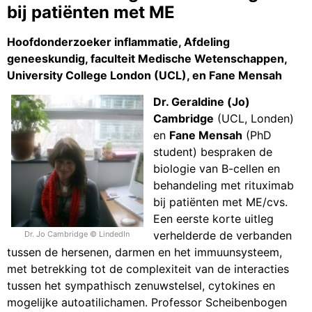
bij patiënten met ME
Hoofdonderzoeker inflammatie, Afdeling
geneeskundig, faculteit Medische Wetenschappen,
University College London (UCL), en Fane Mensah
Dr. Geraldine (Jo)
Cambridge
(UCL, Londen)
en
Fane Mensah
(PhD
student) bespraken de
biologie van B-cellen en
behandeling met rituximab
bij patiënten met ME/cvs.
Een eerste korte uitleg
verhelderde de verbanden
Dr. Jo Cambridge © LindedIn
tussen de hersenen, darmen en het immuunsysteem,
met betrekking tot de complexiteit van de interacties
tussen het sympathisch zenuwstelsel, cytokines en
mogelijke autoatilichamen. Professor Scheibenbogen