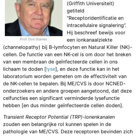
(Griffith Universiteit)
getiteld
“Receptoridentificatie en
intracellulaire signalering”.
Hij beschreef bewijs voor
een ionkanaalziekte
Prof. Don Staines
(channelopathy) bij B-lymfocyten en Natural Killer (NK)-
cellen. De functie van een NK-cel is om door het breken
van een membraan de geïnfecteerde cellen in ons
lichaam te doden [
lyse
], en deze functie kan in het
laboratorium worden gemeten om de effectiviteit van
de NK-cellen te bepalen. Bij ME/CVS is door NCNED-
onderzoekers en andere groepen aangetoond, dat deze
celfuncties een significant verminderde lysefunctie
hebben [en dus minder geïnfecteerde cellen doden].
Transient Receptor Potential (TRP)-ionenkanalen
zouden een belangrijke rol kunnen spelen in de
pathologie van ME/CVS. Deze receptoren bevinden zich