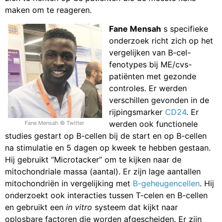
maken om te reageren.
Fane Mensah
s specifieke
onderzoek richt zich op het
vergelijken van B-cel-
fenotypes bij ME/cvs-
patiënten met gezonde
controles. Er werden
verschillen gevonden in de
rijpingsmarker
CD24
. Er
werden ook functionele
Fane Mensah © Twitter
studies gestart op B-cellen bij de start en op B-cellen
na stimulatie en 5 dagen op kweek te hebben gestaan.
Hij gebruikt “Microtacker” om te kijken naar de
mitochondriale massa (aantal). Er zijn lage aantallen
mitochondriën in vergelijking met
B-geheugencellen
. Hij
onderzoekt ook interacties tussen T-celen en B-cellen
en gebruikt een
in vitro
systeem dat kijkt naar
oplosbare factoren die worden afgescheiden. Er zijn