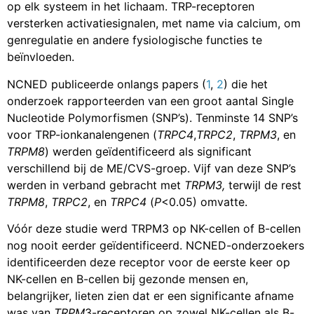
op elk systeem in het lichaam. TRP-receptoren
versterken activatiesignalen, met name via calcium, om
genregulatie en andere fysiologische functies te
beïnvloeden.
NCNED publiceerde onlangs papers (
1
,
2
) die het
onderzoek rapporteerden van een groot aantal Single
Nucleotide Polymorfismen (SNP’s). Tenminste 14 SNP’s
voor TRP-ionkanalengenen (
TRPC4
,
TRPC2
,
TRPM3
, en
TRPM8
) werden geïdentificeerd als significant
verschillend bij de ME/CVS-groep. Vijf van deze SNP’s
werden in verband gebracht met
TRPM3,
terwijl de rest
TRPM8
,
TRPC2
, en
TRPC4
(
P
<0.05) omvatte.
Vóór deze studie werd TRPM3 op NK-cellen of B-cellen
nog nooit eerder geïdentificeerd. NCNED-onderzoekers
identificeerden deze receptor voor de eerste keer op
NK-cellen en B-cellen bij gezonde mensen en,
belangrijker, lieten zien dat er een significante afname
was van
TRPM
3-receptoren op zowel NK-cellen als B-