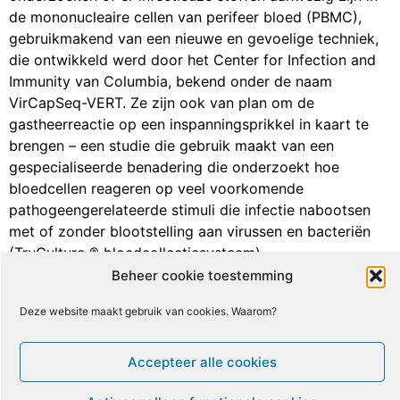
de mononucleaire cellen van perifeer bloed (PBMC),
gebruikmakend van een nieuwe en gevoelige techniek,
die ontwikkeld werd door het Center for Infection and
Immunity van Columbia, bekend onder de naam
VirCapSeq-VERT. Ze zijn ook van plan om de
gastheerreactie op een inspanningsprikkel in kaart te
brengen – een studie die gebruik maakt van een
gespecialiseerde benadering die onderzoekt hoe
bloedcellen reageren op veel voorkomende
pathogeengerelateerde stimuli die infectie nabootsen
met of zonder blootstelling aan virussen en bacteriën
(TruCulture ® bloedcollectiesysteem).
Beheer cookie toestemming
Zij onderzoeken ook de balans van de darmflora. Auto-
immuniteit wordt gemoduleerd door darmbacteriën, dus
Deze website maakt gebruik van cookies. Waarom?
auto-immuunreacties zouden verband kunnen houden
met de samenstelling van de microflora in de darmen.
Accepteer alle cookies
Er wordt een mechanisme beschreven dat ook een rol
toekent voor een veranderd microbioom in de