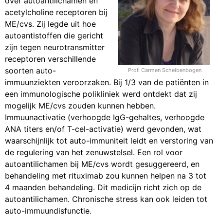
over autoantilichamen en
acetylcholine receptoren bij
ME/cvs. Zij legde uit hoe
autoantistoffen die gericht
zijn tegen neurotransmitter
receptoren verschillende
soorten auto-
Prof. Carmen Scheibenbogen
immuunziekten veroorzaken. Bij 1/3 van de patiënten in
een immunologische polikliniek werd ontdekt dat zij
mogelijk ME/cvs zouden kunnen hebben.
Immuunactivatie (verhoogde IgG-gehaltes, verhoogde
ANA titers en/of T-cel-activatie) werd gevonden, wat
waarschijnlijk tot auto-immuniteit leidt en verstoring van
de regulering van het zenuwstelsel. Een rol voor
autoantilichamen bij ME/cvs wordt gesuggereerd, en
behandeling met rituximab zou kunnen helpen na 3 tot
4 maanden behandeling. Dit medicijn richt zich op de
autoantilichamen. Chronische stress kan ook leiden tot
auto-immuundisfunctie.