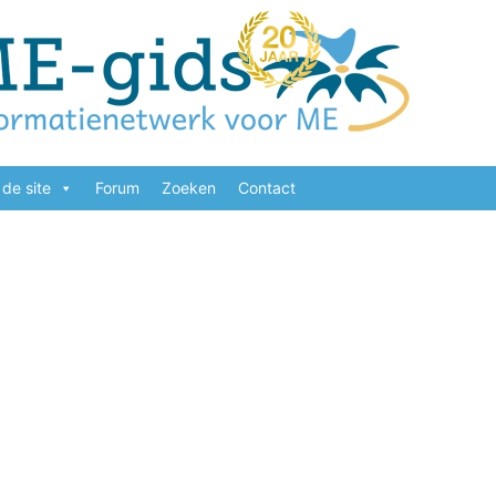
de site
Forum
Zoeken
Contact