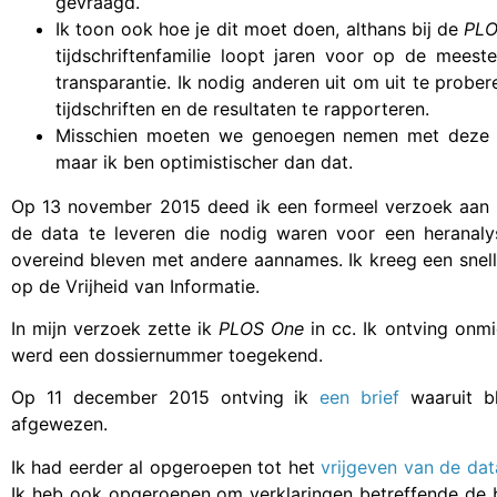
gevraagd.
Ik toon ook hoe je dit moet doen, althans bij de
PL
tijdschriftenfamilie loopt jaren voor op de meest
transparantie. Ik nodig anderen uit om uit te prob
tijdschriften en de resultaten te rapporteren.
Misschien moeten we genoegen nemen met deze ve
maar ik ben optimistischer dan dat.
Op 13 november 2015 deed ik een formeel verzoek aan 
de data te leveren die nodig waren voor een heranal
overeind bleven met andere aannames. Ik kreeg een snel
op de Vrijheid van Informatie.
In mijn verzoek zette ik
PLOS One
in cc. Ik ontving onm
werd een dossiernummer toegekend.
Op 11 december 2015 ontving ik
een brief
waaruit b
afgewezen.
Ik had eerder al opgeroepen tot het
vrijgeven van de da
Ik heb ook opgeroepen om verklaringen betreffende de 