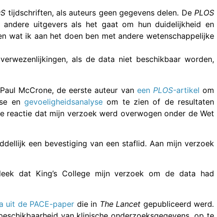
OS
tijdschriften, als auteurs geen gegevens delen. De
PLOS
e andere uitgevers als het gaat om hun duidelijkheid en
eren wat ik aan het doen ben met andere wetenschappelijke
rwezenlijkingen, als de data niet beschikbaar worden,
Paul McCrone, de eerste auteur van
een
PLOS-
artikel
om
yse en
gevoeligheidsanalyse
om te zien of de resultaten
le reactie dat mijn verzoek werd overwogen onder de Wet
iddellijk een bevestiging van een staflid. Aan mijn verzoek
leek dat King’s College mijn verzoek om de data had
ta uit de PACE-paper
die in
The Lancet
gepubliceerd werd
.
beschikbaarheid van klinische onderzoeksgegevens, op te