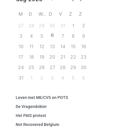
M
D
W
D
V
Z
Z
27
28
29
30
31
1
2
6
3
4
5
7
8
9
10
11
12
13
14
15
16
17
18
19
20
21
22
23
24
25
26
27
28
29
30
31
1
2
3
4
5
6
Leven met ME/CVS en POTS
De Vragendokter
Het PAIS protest
Not Recovered Belgium