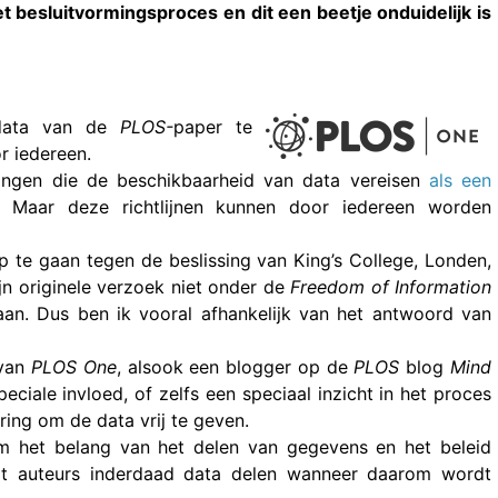
et besluitvormingsproces en dit een beetje onduidelijk is
-data van de
PLOS-
paper te
or iedereen.
ringen die de beschikbaarheid van data vereisen
als een
. Maar deze richtlijnen kunnen door iedereen worden
p te gaan tegen de beslissing van King’s College, Londen,
jn originele verzoek niet onder de
Freedom of Information
an. Dus ben ik vooral afhankelijk van het antwoord van
 van
PLOS One
, alsook een blogger op de
PLOS
blog
Mind
peciale invloed, of zelfs een speciaal inzicht in het proces
ing om de data vrij te geven.
 om het belang van het delen van gegevens en het beleid
at auteurs inderdaad data delen wanneer daarom wordt