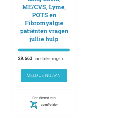
ME/CVS, Lyme,
POTS en
Fibromyalgie
patiënten vragen
jullie hulp
29.663
handtekeningen
MELD JE NU AAN!
Een dienst van