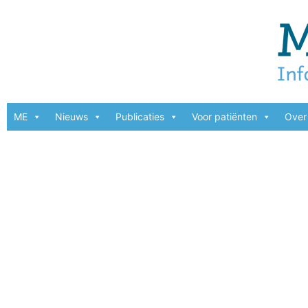
ME
Nieuws
Publicaties
Voor patiënten
Over 