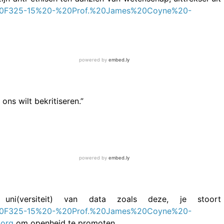
E%20F325-15%20-%20Prof.%20James%20Coyne%20-
ons wilt bekritiseren.”
uni(versiteit) van data zoals deze, je stoort
E%20F325-15%20-%20Prof.%20James%20Coyne%20-
.org
om openheid te promoten.