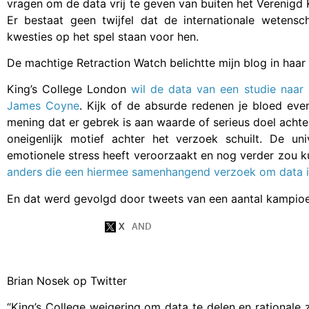
vragen om de data vrij te geven van buiten het Verenigd
Er bestaat geen twijfel dat de internationale wetensc
kwesties op het spel staan voor hen.
De machtige Retraction Watch belichtte mijn blog in haar
King’s College London
wil de data van een studie naar
James Coyne
. Kijk of de absurde redenen je bloed even
mening dat er gebrek is aan waarde of serieus doel achte
oneigenlijk motief achter het verzoek schuilt. De uni
emotionele stress heeft veroorzaakt en nog verder zou ku
anders die een hiermee samenhangend verzoek om data i
En dat werd gevolgd door tweets van een aantal kampio
Brian Nosek op Twitter
“King’s College weigering om data te delen en rationale z