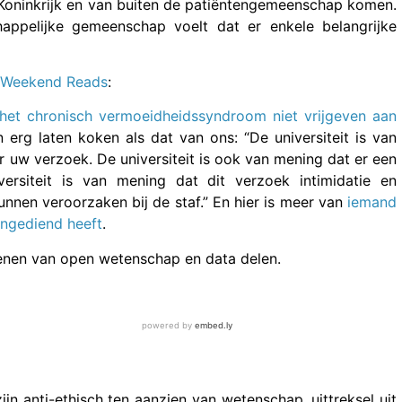
 Koninkrijk en van buiten de patiëntengemeenschap komen.
happelijke gemeenschap voelt dat er enkele belangrijke
Weekend Reads
:
 het chronisch vermoeidheidssyndroom niet vrijgeven aan
 erg laten koken als dat van ons: “De universiteit is van
r uw verzoek. De universiteit is ook van mening dat er een
versiteit is van mening dat dit verzoek intimidatie en
nnen veroorzaken bij de staf.” En hier is meer van
iemand
ngediend heeft
.
enen van open wetenschap en data delen.
ijn anti-ethisch ten aanzien van wetenschap, uittreksel uit