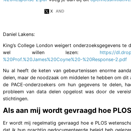
Daniel Lakens:
King’s College London weigert onderzoeksgegevens te 
wel willen lezen:
https://dl.d
%20Prof.%20James%20Coyne%20-%20Response-2.pdf
Nu al heeft de keten van gebeurtenissen enorme aand
delen, maar de noodzaak om middelen te hebben om dit 
de PACE-onderzoekers om hun gegevens te delen, had
probleem van data delen opgelost was door de vereiste
stichtingen.
Als aan mij wordt gevraagd hoe PLOS
Er wordt mij regelmatig gevraagd hoe e PLOS wetenschapp
dat ik hun prachtig gedocumenteerde beleid heb gelezen, 