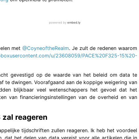
delen met
@CoyneoftheRealm
. Je zult de redenen waarom
ropboxusercontent.com/u/23608059/PACE%20F325-15%20-
acht gevestigd op de waarde van het beleid om data te
af te dwingen. Voorafgaand aan de koppige weigering van
den blijkbaar veel wetenschappers het gevoel dat het
n van financieringsinstellingen van de overheid en van
 zal reageren
elijke tijdschriften zullen reageren. Ik heb het voordeel
dat het delen van data vereist voor alle artikelen die in