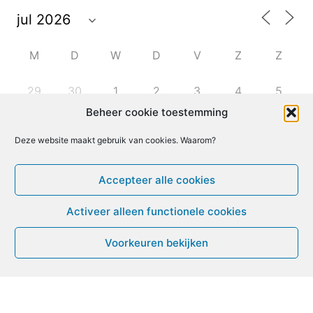
M
D
W
D
V
Z
Z
29
30
1
2
3
4
5
Beheer cookie toestemming
6
7
8
9
10
11
12
Deze website maakt gebruik van cookies. Waarom?
13
14
15
16
17
18
19
Accepteer alle cookies
Activeer alleen functionele cookies
20
21
22
23
24
25
26
Voorkeuren bekijken
27
28
29
30
31
1
2
Leven met ME/CVS en POTS