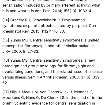
sensitization induced by primary afferent activity: what
it is and what it is not. Pain. 2014; 155(10): 1932-4.
[14] Gracely RH, Schweinhardt P. Programmed
symptoms: disparate effects united by purpose. Curr
Rheumatol Rev. 2015; 11(2): 116-30.
[15] Yunus MB. Central sensitivity syndromes: a unified
concept for fibromyalgia and other similar maladies.
JIRA 2000; 8: 27-33.
[16] Yunus MB. Central sensitivity syndromes: a new
paradigm and group nosology for fibromyalgia and
overlapping conditions, and the related issue of disease
versus illness. Semin Arthritis Rheum. 2008; 37(6): 339-
52.
[17] Nijs J, Meeus M, Van Oosterwijck J, Ickmans K,
Moorkens G, Hans G, De Clerck LS. In the mind or in the
brain? Scientific evidence for central sensitisation in