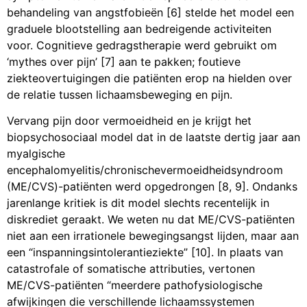
behandeling van angstfobieën [6] stelde het model een
graduele blootstelling aan bedreigende activiteiten
voor. Cognitieve gedragstherapie werd gebruikt om
‘mythes over pijn’ [7] aan te pakken; foutieve
ziekteovertuigingen die patiënten erop na hielden over
de relatie tussen lichaamsbeweging en pijn.
Vervang pijn door vermoeidheid en je krijgt het
biopsychosociaal model dat in de laatste dertig jaar aan
myalgische
encephalomyelitis/chronischevermoeidheidsyndroom
(ME/CVS)-patiënten werd opgedrongen [8, 9]. Ondanks
jarenlange kritiek is dit model slechts recentelijk in
diskrediet geraakt. We weten nu dat ME/CVS-patiënten
niet aan een irrationele bewegingsangst lijden, maar aan
een “inspanningsintolerantieziekte” [10]. In plaats van
catastrofale of somatische attributies, vertonen
ME/CVS-patiënten “meerdere pathofysiologische
afwijkingen die verschillende lichaamssystemen