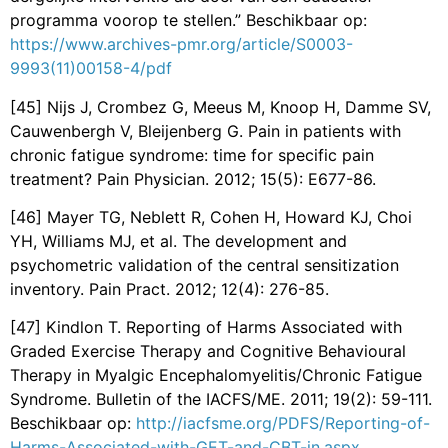
programma voorop te stellen.” Beschikbaar op:
https://www.archives-pmr.org/article/S0003-
9993(11)00158-4/pdf
[45] Nijs J, Crombez G, Meeus M, Knoop H, Damme SV,
Cauwenbergh V, Bleijenberg G. Pain in patients with
chronic fatigue syndrome: time for specific pain
treatment? Pain Physician. 2012; 15(5): E677-86.
[46] Mayer TG, Neblett R, Cohen H, Howard KJ, Choi
YH, Williams MJ, et al. The development and
psychometric validation of the central sensitization
inventory. Pain Pract. 2012; 12(4): 276-85.
[47] Kindlon T. Reporting of Harms Associated with
Graded Exercise Therapy and Cognitive Behavioural
Therapy in Myalgic Encephalomyelitis/Chronic Fatigue
Syndrome. Bulletin of the IACFS/ME. 2011; 19(2): 59-111.
Beschikbaar op:
http://iacfsme.org/PDFS/Reporting-of-
Harms-Associated-with-GET-and-CBT-in.aspx