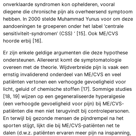
onverklaarde syndromen kon ophelderen, vooral
diegene die chronische pijn als overheersend symptoom
hebben. In 2000 stelde Muhammad Yunus voor om deze
aandoeningen te groeperen onder het label ‘centrale
sensitiviteit-syndromen’ (CSS) ‘ [15]. Ook ME/CVS
hoorde erbij [16].
Er zijn enkele geldige argumenten die deze hypothese
ondersteunen. Allereerst komt de symptomatologie
overeen met de theorie. Wijdverbreide pijn is vaak een
ernstig invaliderend onderdeel van ME/CVS en veel
patiënten vertonen een verhoogde gevoeligheid voor
licht, geluid of chemische stoffen [17]. Sommige studies
[18, 19] wijzen op een gegeneraliseerde hyperalgesie
(een verhoogde gevoeligheid voor pijn) bij ME/CVS-
patiënten die men niet terugvindt bij controlepersonen.
En terwijl bij gezonde mensen de pijndrempel na het
sporten stijgt, lijkt die bij ME/CVS-patiënten net te
dalen (d.w.z. patiënten ervaren meer pijn na inspanning,