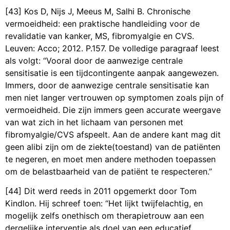
[43] Kos D, Nijs J, Meeus M, Salhi B. Chronische
vermoeidheid: een praktische handleiding voor de
revalidatie van kanker, MS, fibromyalgie en CVS.
Leuven: Acco; 2012. P.157. De volledige paragraaf leest
als volgt: “Vooral door de aanwezige centrale
sensitisatie is een tijdcontingente aanpak aangewezen.
Immers, door de aanwezige centrale sensitisatie kan
men niet langer vertrouwen op symptomen zoals pijn of
vermoeidheid. Die zijn immers geen accurate weergave
van wat zich in het lichaam van personen met
fibromyalgie/CVS afspeelt. Aan de andere kant mag dit
geen alibi zijn om de ziekte(toestand) van de patiënten
te negeren, en moet men andere methoden toepassen
om de belastbaarheid van de patiënt te respecteren.”
[44] Dit werd reeds in 2011 opgemerkt door Tom
Kindlon. Hij schreef toen: “Het lijkt twijfelachtig, en
mogelijk zelfs onethisch om therapietrouw aan een
dergelijke interventie als doel van een educatief