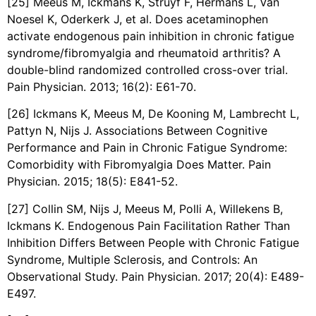
[25] Meeus M, Ickmans K, Struyf F, Hermans L, Van
Noesel K, Oderkerk J, et al. Does acetaminophen
activate endogenous pain inhibition in chronic fatigue
syndrome/fibromyalgia and rheumatoid arthritis? A
double-blind randomized controlled cross-over trial.
Pain Physician. 2013; 16(2): E61-70.
[26] Ickmans K, Meeus M, De Kooning M, Lambrecht L,
Pattyn N, Nijs J. Associations Between Cognitive
Performance and Pain in Chronic Fatigue Syndrome:
Comorbidity with Fibromyalgia Does Matter. Pain
Physician. 2015; 18(5): E841-52.
[27] Collin SM, Nijs J, Meeus M, Polli A, Willekens B,
Ickmans K. Endogenous Pain Facilitation Rather Than
Inhibition Differs Between People with Chronic Fatigue
Syndrome, Multiple Sclerosis, and Controls: An
Observational Study. Pain Physician. 2017; 20(4): E489-
E497.