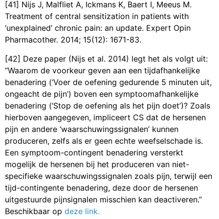
[41] Nijs J, Malfliet A, Ickmans K, Baert I, Meeus M.
Treatment of central sensitization in patients with
‘unexplained’ chronic pain: an update. Expert Opin
Pharmacother. 2014; 15(12): 1671-83.
[42] Deze paper (Nijs et al. 2014) legt het als volgt uit:
“Waarom de voorkeur geven aan een tijdafhankelijke
benadering (‘Voer de oefening gedurende 5 minuten uit,
ongeacht de pijn’) boven een symptoomafhankelijke
benadering (‘Stop de oefening als het pijn doet’)? Zoals
hierboven aangegeven, impliceert CS dat de hersenen
pijn en andere ‘waarschuwingssignalen’ kunnen
produceren, zelfs als er geen echte weefselschade is.
Een symptoom-contingent benadering versterkt
mogelijk de hersenen bij het produceren van niet-
specifieke waarschuwingssignalen zoals pijn, terwijl een
tijd-contingente benadering, deze door de hersenen
uitgestuurde pijnsignalen misschien kan deactiveren.”
Beschikbaar op
deze link.