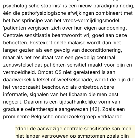
psychologische stoornis” is een nieuw paradigma nodig,
één die pathofysiologische afwijkingen combineert met
het basisprincipe van het vrees-vermijdingsmodel:
‘patiënten vergissen zich over hun eigen aandoening’.
Centrale sensitisatie beantwoordt vrij goed aan deze
behoeften. Postexertionele malaise wordt dan niet
langer gezien als een gevolg van deconditionering,
maar als het resultaat van een gevoelig centraal
zenuwstelsel dat patiënten sensitief maakt voor pijn en
vermoeidheid. Omdat CS niet gerelateerd is aan
daadwerkelijk letsel of weefselschade, wordt de pijn die
het veroorzaakt beschouwd als onbetrouwbare
informatie, signalen van het lichaam die men best
negeert. Daarom is een tijdsafhankelijke vorm van
graduele oefentherapie aangewezen [42]. Zoals een
prominente Belgische onderzoeksgroep verklaarde:
“door de aanwezige centrale sensitisatie kan men
niet langer vertrouwen op symptomen zoals pijn