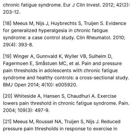
chronic fatigue syndrome. Eur J Clin Invest. 2012; 42(2):
203-12.
[18] Meeus M, Nijs J, Huybrechts S, Truijen S. Evidence
for generalized hyperalgesia in chronic fatigue
syndrome: a case control study. Clin Rheumatol. 2010;
29(4): 393-8.
[19] Winger A, Gunnvald K, Wyller VB, Sulheim D,
Fagermoen E, Småstuen MC, et al. Pain and pressure
pain thresholds in adolescents with chronic fatigue
syndrome and healthy controls: a cross-sectional study.
BMJ Open 2014; 4(10): e005920.
[20] Whiteside A, Hansen S, Chaudhuri A. Exercise
lowers pain threshold in chronic fatigue syndrome. Pain.
2004; 109(3): 497-9.
[21] Meeus M, Roussel NA, Truijen S, Nijs J. Reduced
pressure pain thresholds in response to exercise in