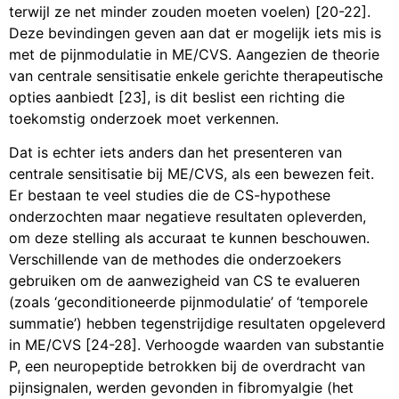
terwijl ze net minder zouden moeten voelen) [20-22].
Deze bevindingen geven aan dat er mogelijk iets mis is
met de pijnmodulatie in ME/CVS. Aangezien de theorie
van centrale sensitisatie enkele gerichte therapeutische
opties aanbiedt [23], is dit beslist een richting die
toekomstig onderzoek moet verkennen.
Dat is echter iets anders dan het presenteren van
centrale sensitisatie bij ME/CVS, als een bewezen feit.
Er bestaan te veel studies die de CS-hypothese
onderzochten maar negatieve resultaten opleverden,
om deze stelling als accuraat te kunnen beschouwen.
Verschillende van de methodes die onderzoekers
gebruiken om de aanwezigheid van CS te evalueren
(zoals ‘geconditioneerde pijnmodulatie’ of ‘temporele
summatie’) hebben tegenstrijdige resultaten opgeleverd
in ME/CVS [24-28]. Verhoogde waarden van substantie
P, een neuropeptide betrokken bij de overdracht van
pijnsignalen, werden gevonden in fibromyalgie (het