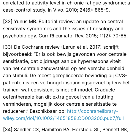
unrelated to activity level in chronic fatigue syndrome: a
case-control study. In Vivo. 2010; 24(6): 865-9.
[32] Yunus MB. Editorial review: an update on central
sensitivity syndromes and the issues of nosology and
psychobiology. Curr Rheumatol Rev. 2015; 11(2): 70-85.
[33] De Cochrane review (Larun et al. 2017) schrijft
bijvoorbeeld: “Er is ook bewijs gevonden voor centrale
sensitisatie, dat bijdraagt aan de hyperresponsiviteit
van het centrale zenuwstelsel op een verscheidenheid
aan stimuli. De meest gerepliceerde bevinding bij CVS-
patiënten is een verhoogd inspanningsgevoel tijdens het
trainen, wat consistent is met dit model. Graduele
oefentherapie kan dit extra gevoel van uitputting
verminderen, mogelijk door centrale sensitisatie te
reduceren.” Beschikbaar op:
http://cochranelibrary-
wiley.com/doi/10.1002/14651858.CD003200.pub7/full
[34] Sandler CX, Hamilton BA, Horsfield SL, Bennett BK,