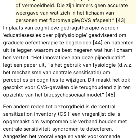
of vermoeidheid. Die zijn immers geen accurate
weergave van wat zich in het lichaam van
personen met fibromyalgie/CVS afspeelt.” [43]
In plaats van cognitieve gedragstherapie worden
‘educatiesessies over pijnfysiologie’ geadviseerd om
graduele oefentherapie te begeleiden [44] en patiënten
uit te leggen waarom ze best negeren wat hun lichaam
hen vertelt. “Het innovatieve aan deze pijneducatie”,
legt een paper uit, “is het gebruik van fysiologie (d.w.z.
het mechanisme van centrale sensitisatie) om
percepties en cognities te wijzigen. Dit maakt het ook
geschikt voor CVS-gevallen die terughoudend zijn ten
opzichte van het biopsychosociaal model.” [45]
Een andere reden tot bezorgdheid is de ‘central
sensitization inventory (CSI)’ een vragenlijst die is
opgemaakt om symptomen die verband houden met
centrale sensitiviteit-syndromen te detecteren.
Aangezien het vooral vage en vaak voorkomende