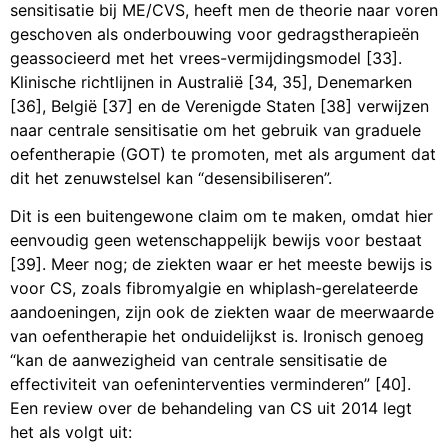
sensitisatie bij ME/CVS, heeft men de theorie naar voren
geschoven als onderbouwing voor gedragstherapieën
geassocieerd met het vrees-vermijdingsmodel [33].
Klinische richtlijnen in Australië [34, 35], Denemarken
[36], België [37] en de Verenigde Staten [38] verwijzen
naar centrale sensitisatie om het gebruik van graduele
oefentherapie (GOT) te promoten, met als argument dat
dit het zenuwstelsel kan “desensibiliseren”.
Dit is een buitengewone claim om te maken, omdat hier
eenvoudig geen wetenschappelijk bewijs voor bestaat
[39]. Meer nog; de ziekten waar er het meeste bewijs is
voor CS, zoals fibromyalgie en whiplash-gerelateerde
aandoeningen, zijn ook de ziekten waar de meerwaarde
van oefentherapie het onduidelijkst is. Ironisch genoeg
“kan de aanwezigheid van centrale sensitisatie de
effectiviteit van oefeninterventies verminderen” [40].
Een review over de behandeling van CS uit 2014 legt
het als volgt uit: