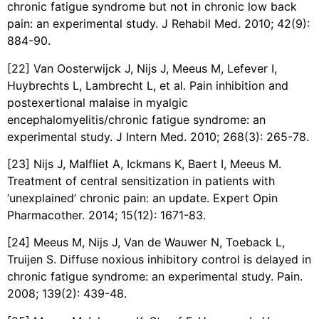
chronic fatigue syndrome but not in chronic low back
pain: an experimental study. J Rehabil Med. 2010; 42(9):
884-90.
[22] Van Oosterwijck J, Nijs J, Meeus M, Lefever I,
Huybrechts L, Lambrecht L, et al. Pain inhibition and
postexertional malaise in myalgic
encephalomyelitis/chronic fatigue syndrome: an
experimental study. J Intern Med. 2010; 268(3): 265-78.
[23] Nijs J, Malfliet A, Ickmans K, Baert I, Meeus M.
Treatment of central sensitization in patients with
‘unexplained’ chronic pain: an update. Expert Opin
Pharmacother. 2014; 15(12): 1671-83.
[24] Meeus M, Nijs J, Van de Wauwer N, Toeback L,
Truijen S. Diffuse noxious inhibitory control is delayed in
chronic fatigue syndrome: an experimental study. Pain.
2008; 139(2): 439-48.