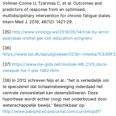
Vollmer-Conna U, Tzarimas C, et al. Outcomes and
predictors of response from an optimised,
multidisciplinary intervention for chronic fatigue states.
Intern Med J. 2016; 46(12): 1421-29.
[35]
http://www.virology.ws/2018/05/14/trial-by-error-
australias-online-get-cbt-education-program/
[36]
https://www.sst.dk/da/udgivelser/2018/~/media/1CE8
[37]
https://www.me-gids.net/module-ME_CVS_docs-
viewpub-tid-1-pid-1982.html
[38] In 2012 schreven Nijs et al.: “het is verleidelijk om
te speculeren dat lichaamsbeweging inderdaad het
centrale zenuwstelsel kan desensibiliseren. Deze
hypothese wordt echter (nog) niet onderbouwd door
wetenschappelijk bewijs.” Beschikbaar op:
http://www.painphysicianjournal.com/current/pdf?