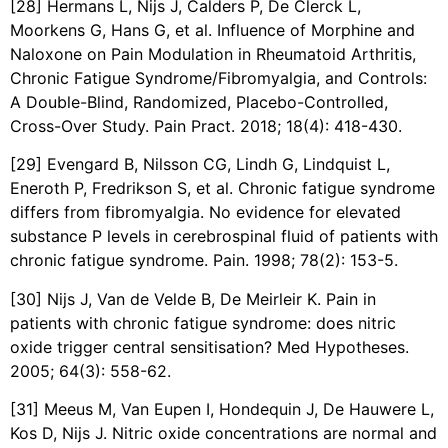
[28] Hermans L, Nijs J, Calders P, De Clerck L,
Moorkens G, Hans G, et al. Influence of Morphine and
Naloxone on Pain Modulation in Rheumatoid Arthritis,
Chronic Fatigue Syndrome/Fibromyalgia, and Controls:
A Double-Blind, Randomized, Placebo-Controlled,
Cross-Over Study. Pain Pract. 2018; 18(4): 418-430.
[29] Evengard B, Nilsson CG, Lindh G, Lindquist L,
Eneroth P, Fredrikson S, et al. Chronic fatigue syndrome
differs from fibromyalgia. No evidence for elevated
substance P levels in cerebrospinal fluid of patients with
chronic fatigue syndrome. Pain. 1998; 78(2): 153-5.
[30] Nijs J, Van de Velde B, De Meirleir K. Pain in
patients with chronic fatigue syndrome: does nitric
oxide trigger central sensitisation? Med Hypotheses.
2005; 64(3): 558-62.
[31] Meeus M, Van Eupen I, Hondequin J, De Hauwere L,
Kos D, Nijs J. Nitric oxide concentrations are normal and