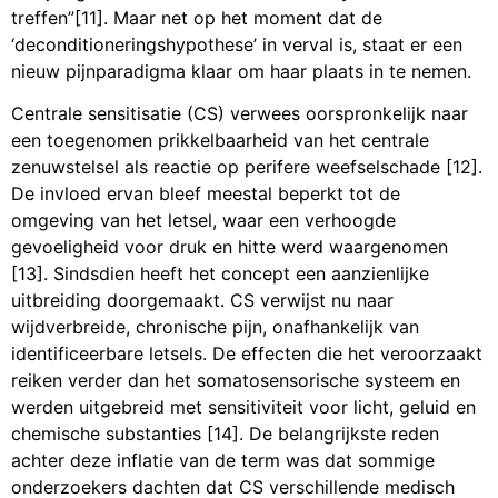
treffen”[11]. Maar net op het moment dat de
‘deconditioneringshypothese’ in verval is, staat er een
nieuw pijnparadigma klaar om haar plaats in te nemen.
Centrale sensitisatie (CS) verwees oorspronkelijk naar
een toegenomen prikkelbaarheid van het centrale
zenuwstelsel als reactie op perifere weefselschade [12].
De invloed ervan bleef meestal beperkt tot de
omgeving van het letsel, waar een verhoogde
gevoeligheid voor druk en hitte werd waargenomen
[13]. Sindsdien heeft het concept een aanzienlijke
uitbreiding doorgemaakt. CS verwijst nu naar
wijdverbreide, chronische pijn, onafhankelijk van
identificeerbare letsels. De effecten die het veroorzaakt
reiken verder dan het somatosensorische systeem en
werden uitgebreid met sensitiviteit voor licht, geluid en
chemische substanties [14]. De belangrijkste reden
achter deze inflatie van de term was dat sommige
onderzoekers dachten dat CS verschillende medisch