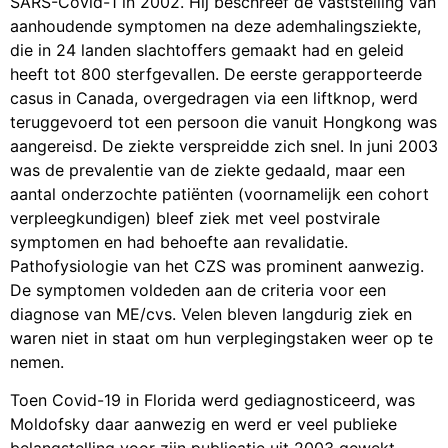
SARS-Covid-1 in 2002. Hij beschreef de vaststelling van
aanhoudende symptomen na deze ademhalingsziekte,
die in 24 landen slachtoffers gemaakt had en geleid
heeft tot 800 sterfgevallen. De eerste gerapporteerde
casus in Canada, overgedragen via een liftknop, werd
teruggevoerd tot een persoon die vanuit Hongkong was
aangereisd. De ziekte verspreidde zich snel. In juni 2003
was de prevalentie van de ziekte gedaald, maar een
aantal onderzochte patiënten (voornamelijk een cohort
verpleegkundigen) bleef ziek met veel postvirale
symptomen en had behoefte aan revalidatie.
Pathofysiologie van het CZS was prominent aanwezig.
De symptomen voldeden aan de criteria voor een
diagnose van ME/cvs. Velen bleven langdurig ziek en
waren niet in staat om hun verplegingstaken weer op te
nemen.
Toen Covid-19 in Florida werd gediagnosticeerd, was
Moldofsky daar aanwezig en werd er veel publieke