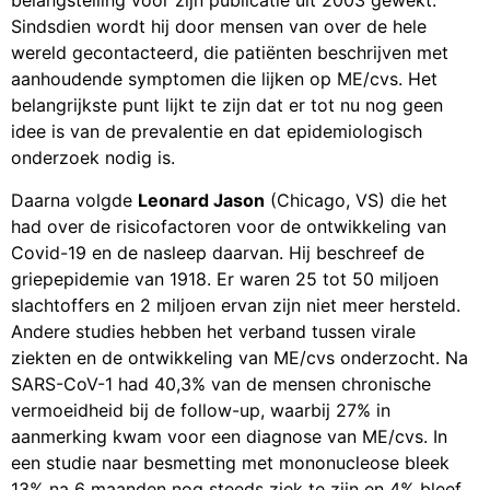
belangstelling voor zijn publicatie uit 2003 gewekt.
Sindsdien wordt hij door mensen van over de hele
wereld gecontacteerd, die patiënten beschrijven met
aanhoudende symptomen die lijken op ME/cvs. Het
belangrijkste punt lijkt te zijn dat er tot nu nog geen
idee is van de prevalentie en dat epidemiologisch
onderzoek nodig is.
Daarna volgde
Leonard Jason
(Chicago, VS) die het
had over de risicofactoren voor de ontwikkeling van
Covid-19 en de nasleep daarvan. Hij beschreef de
griepepidemie van 1918. Er waren 25 tot 50 miljoen
slachtoffers en 2 miljoen ervan zijn niet meer hersteld.
Andere studies hebben het verband tussen virale
ziekten en de ontwikkeling van ME/cvs onderzocht. Na
SARS-CoV-1 had 40,3% van de mensen chronische
vermoeidheid bij de follow-up, waarbij 27% in
aanmerking kwam voor een diagnose van ME/cvs. In
een studie naar besmetting met mononucleose bleek
13% na 6 maanden nog steeds ziek te zijn en 4% bleef