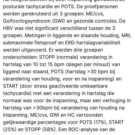
posturale tachycardie en POTS. De proefpersonen
werden gerekruteerd uit 3 groepen: ME/cvs,
Golfoorlogsyndroom (GWI) en gezonde controles. De
HRV was niet significant verschillend tussen de 3
groepen. Metingen in liggende en staande houding, MRI,
submaximale fietsproef en EKG-hartslagvariabiliteit
werden uitgevoerd. Er werden drie groepen
onderscheiden: STOPP (normale) verandering in
hartslag van 10 tot 15 bpm (slagen per minuut) van
liggend naar staand, POTS (hartslag >30 bpm bij
verandering van houding, voor en na inspanning) en
START (door stress geactiveerde omkeerbare
tachycardie) met een verandering in hartslag die
normaal was voor de inspanning, maar een verhoging in
hartslag van >30bpm bij verandering van houding na
inspanning. ME/cvs, GWI en HC vertoonden
gelijkwaardige percentages voor POTS (17%), START
(25%) en STOPP (58%). Een ROC-analyse van de