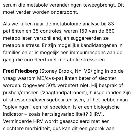
serum die metabole veranderingen teweegbrengt. Dit
moet verder worden onderzocht.
Als we kijken naar de metabolome analyse bij 83
patiënten en 35 controles, waren 159 van de 660
metabolieten verschillend, en suggereerden ze
metabole stress. Er zijn mogelijke kandidaatgenen in
families en er is mogelijk een immuunrespons aan de
gang die correleert met metabole stressoren.
Fred Friedberg
(Stoney Brook, NY, VS) ging in op de
vraag waarom ME/cvs-patiënten beter of slechter
worden. Ongeveer 50% verbetert niet. Hij besprak of
pushen/crashen (‘zaagtandpatronen’), huisgebonden zijn
of stressoren/levensgebeurtenissen, of het hebben van
“oplevingen” een rol speelden. Is er een biologische
indicator – zoals hartslagvariabiliteit? (HRV).
Verminderde HRV wordt geassocieerd met een
slechtere morbiditeit, dus kan dit een gebrek aan