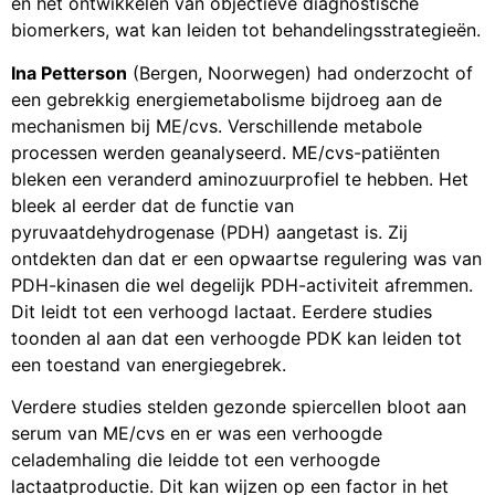
en het ontwikkelen van objectieve diagnostische
biomerkers, wat kan leiden tot behandelingsstrategieën.
Ina Petterson
(Bergen, Noorwegen) had onderzocht of
een gebrekkig energiemetabolisme bijdroeg aan de
mechanismen bij ME/cvs. Verschillende metabole
processen werden geanalyseerd. ME/cvs-patiënten
bleken een veranderd aminozuurprofiel te hebben. Het
bleek al eerder dat de functie van
pyruvaatdehydrogenase (PDH) aangetast is. Zij
ontdekten dan dat er een opwaartse regulering was van
PDH-kinasen die wel degelijk PDH-activiteit afremmen.
Dit leidt tot een verhoogd lactaat. Eerdere studies
toonden al aan dat een verhoogde PDK kan leiden tot
een toestand van energiegebrek.
Verdere studies stelden gezonde spiercellen bloot aan
serum van ME/cvs en er was een verhoogde
celademhaling die leidde tot een verhoogde
lactaatproductie. Dit kan wijzen op een factor in het