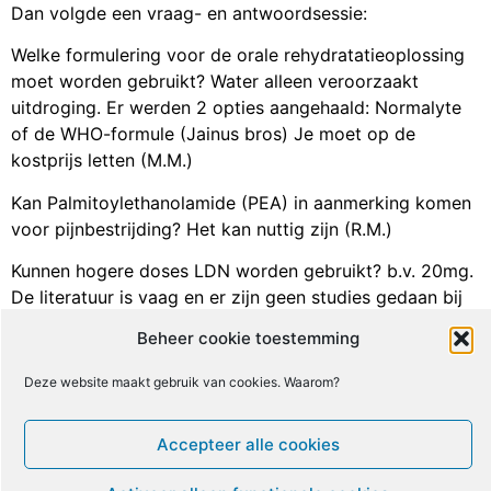
Dan volgde een vraag- en antwoordsessie:
Welke formulering voor de orale rehydratatieoplossing
moet worden gebruikt? Water alleen veroorzaakt
uitdroging. Er werden 2 opties aangehaald: Normalyte
of de WHO-formule (Jainus bros) Je moet op de
kostprijs letten (M.M.)
Kan Palmitoylethanolamide (PEA) in aanmerking komen
voor pijnbestrijding? Het kan nuttig zijn (R.M.)
Kunnen hogere doses LDN worden gebruikt? b.v. 20mg.
De literatuur is vaag en er zijn geen studies gedaan bij
deze ziekten met een hogere dosis. (R.M.)
Beheer cookie toestemming
Als de patiënt last heeft van slapeloosheid of
Deze website maakt gebruik van cookies. Waarom?
nachtmerries, wat is dan de beste aanpak? -Verlaag de
dosis (R.M.)
Accepteer alle cookies
Klinische en onderzoeksnetwerken