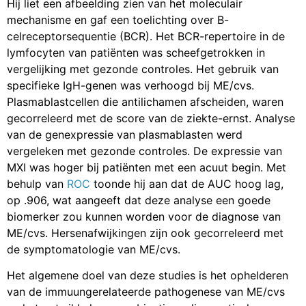
Hij liet een afbeelding zien van het moleculair
mechanisme en gaf een toelichting over B-
celreceptorsequentie (BCR). Het BCR-repertoire in de
lymfocyten van patiënten was scheefgetrokken in
vergelijking met gezonde controles. Het gebruik van
specifieke IgH-genen was verhoogd bij ME/cvs.
Plasmablastcellen die antilichamen afscheiden, waren
gecorreleerd met de score van de ziekte-ernst. Analyse
van de genexpressie van plasmablasten werd
vergeleken met gezonde controles. De expressie van
MXI was hoger bij patiënten met een acuut begin. Met
behulp van
ROC
toonde hij aan dat de AUC hoog lag,
op .906, wat aangeeft dat deze analyse een goede
biomerker zou kunnen worden voor de diagnose van
ME/cvs. Hersenafwijkingen zijn ook gecorreleerd met
de symptomatologie van ME/cvs.
Het algemene doel van deze studies is het ophelderen
van de immuungerelateerde pathogenese van ME/cvs