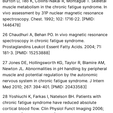
Burton D, Teo K, Collins-Nakai R, Montague T. Skeletal
muscle metabolism in the chronic fatigue syndrome. In
vivo assessment by 31P nuclear magnetic resonance
spectroscopy. Chest. 1992; 102: 1716-22. [PMID:
1446478]
26 Chaudhuri A, Behan PO. In vivo magnetic resonance
spectroscopy in chronic fatigue syndrome.
Prostaglandins Leukot Essent Fatty Acids. 2004; 71:
181-3. [PMID: 15253888]
27 Jones DE, Hollingsworth KG, Taylor R, Blamire AM,
Newton JL. Abnormalities in pH handling by peripheral
muscle and potential regulation by the autonomic
nervous system in chronic fatigue syndrome. J Intern
Med 2010; 267: 394-401. [PMID: 20433583]
28 Yoshiuchi K, Farkas I, Natelson BH. Patients with
chronic fatigue syndrome have reduced absolute
cortical blood flow. Clin Physiol Funct Imaging 2006;