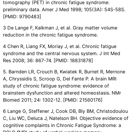
tomography (PET) in chronic fatigue syndrome:
preliminary data. Amer J Med 1998; 105(3A): 54S-58S.
[PMID: 9790483]
3 De Lange F, Kalkman J, et al. Gray matter volume
reduction in the chronic fatigue syndrome.
4 Chen R, Liang FX, Moriay J, et al. Chronic fatigue
syndrome and the central nervous system. J Int Med
Res 2008; 36: 867-74. [PMID: 18831878]
5. Barnden LR, Crouch B, Kwiatek R, Burnet R, Mernone
A, Chryssidis S, Scroop G, Del Fante P. A brain MRI
study of chronic fatigue syndrome: evidence of
brainstem dysfunction and altered homeostasis. NMr
Biomed 2011; 24: 1302-12. [PMID: 21560176]
6 Lange G, Steffener J, Cook DB, Bly BM, Christodoulou
C, Liu WC, Deluca J, Natelson BH. Objective evidence of
cognitive complaints in Chronic Fatigue Syndrome: a