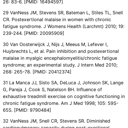
26: 83-6. [PMID: 16494597]
29 VanNess JM, Stevens SR, Bateman L, Stiles TL, Snell
CR. Postexertional malaise in women with chronic
fatigue syndrome. J Womens Health (Larchmt) 2010; 19:
239-244. [PMID: 20095909]
30 Van Oosterwijck J, Nijs J, Meeus M, Lefever I,
Huybrechts L, et al. Pain inhibition and postexertional
malaise in myalgic encephalomyelitis/chronic fatigue
syndrome; an experimental study. J Intern Med 2010;
268: 265-78. [PMID: 20412374]
31 La Manca JJ, Sisto SA, DeLuca J, Johnson SK, Lange
G, Pareja J, Cook S, Natelson BH. Influence of
exhaustive treadmill exercise on cognitive functioning in
chronic fatigue syndrome. Am J Med 1998; 105: 59S-
65S. [PMID: 9790484]
32 VanNess JM, Snell CR, Stevens SR. Diminished
cardiopulmonary capacity during post-exertional