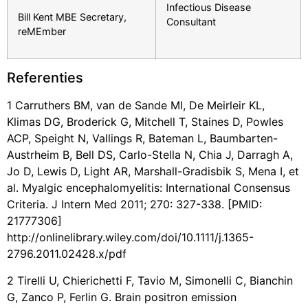
Infectious Disease
Bill Kent MBE Secretary,
Consultant
reMEmber
Referenties
1 Carruthers BM, van de Sande MI, De Meirleir KL,
Klimas DG, Broderick G, Mitchell T, Staines D, Powles
ACP, Speight N, Vallings R, Bateman L, Baumbarten-
Austrheim B, Bell DS, Carlo-Stella N, Chia J, Darragh A,
Jo D, Lewis D, Light AR, Marshall-Gradisbik S, Mena I, et
al. Myalgic encephalomyelitis: International Consensus
Criteria. J Intern Med 2011; 270: 327-338. [PMID:
21777306]
http://onlinelibrary.wiley.com/doi/10.1111/j.1365-
2796.2011.02428.x/pdf
2 Tirelli U, Chierichetti F, Tavio M, Simonelli C, Bianchin
G, Zanco P, Ferlin G. Brain positron emission