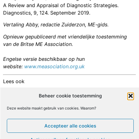
A Review and Appraisal of Diagnostic Strategies.
Diagnostics, 9, 124. September 2019.
Vertaling Abby, redactie Zuiderzon, ME-gids.
Opnieuw gepubliceerd met vriendelijke toestemming
van de Britse ME Association.
Engelse versie beschikbaar op hun
website:
www.measociation.org.uk
Lees ook
Trial By Error: Oxford-NHS adviseert GET/CGT
Beheer cookie toestemming
voor post-COVID-“CVS”-patiënten
Deze website maakt gebruik van cookies. Waarom?
Facebook
X
Email
Print
LinkedIn
Accepteer alle cookies
Geef een reactie