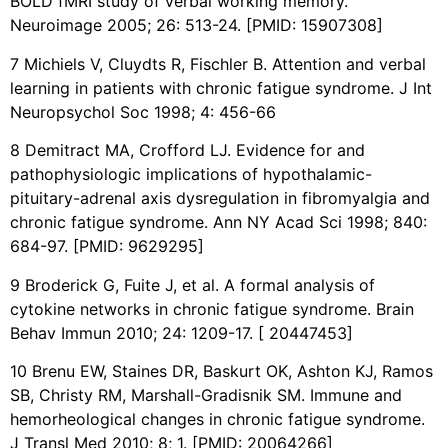
BOLD fMRI study of verbal working memory.
Neuroimage 2005; 26: 513-24. [PMID: 15907308]
7 Michiels V, Cluydts R, Fischler B. Attention and verbal
learning in patients with chronic fatigue syndrome. J Int
Neuropsychol Soc 1998; 4: 456-66
8 Demitract MA, Crofford LJ. Evidence for and
pathophysiologic implications of hypothalamic-
pituitary-adrenal axis dysregulation in fibromyalgia and
chronic fatigue syndrome. Ann NY Acad Sci 1998; 840:
684-97. [PMID: 9629295]
9 Broderick G, Fuite J, et al. A formal analysis of
cytokine networks in chronic fatigue syndrome. Brain
Behav Immun 2010; 24: 1209-17. [ 20447453]
10 Brenu EW, Staines DR, Baskurt OK, Ashton KJ, Ramos
SB, Christy RM, Marshall-Gradisnik SM. Immune and
hemorheological changes in chronic fatigue syndrome.
J Transl Med 2010; 8; 1. [PMID: 20064266]