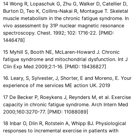
14 Wong R, Lopaschuk G, Zhu G, Walker D, Catellier D,
Burton D, Teo K, Collins-Nakai R, Montague T. Skeletal
muscle metabolism in the chronic fatigue syndrome. In
vivo assessment by 31P nuclear magnetic resonance
spectroscopy. Chest. 1992; 102: 1716-22. [PMID:
1446478]
15 Myhill S, Booth NE, McLaren-Howard J. Chronic
fatigue syndrome and mitochondrial dysfunction. Int J
Clin Exp Med 2009;2:1-16. [PMID: 19436827]
16. Leary, S, Sylvester, J, Shorter, E and Moreno, E. Your
experience of me services ME action UK. 2019
17 De Becker P, Roeykens J, Reynders M, et al. Exercise
capacity in chronic fatigue syndrome. Arch Intern Med
2000;160:3270-77. [PMID: 11088089]
18 Inbar O, Dlin R, Rotstein A, Whipp BJ. Physiological
responses to incremental exercise in patients with