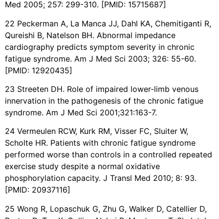
Med 2005; 257: 299-310. [PMID: 15715687]
22 Peckerman A, La Manca JJ, Dahl KA, Chemitiganti R,
Qureishi B, Natelson BH. Abnormal impedance
cardiography predicts symptom severity in chronic
fatigue syndrome. Am J Med Sci 2003; 326: 55-60.
[PMID: 12920435]
23 Streeten DH. Role of impaired lower-limb venous
innervation in the pathogenesis of the chronic fatigue
syndrome. Am J Med Sci 2001;321:163-7.
24 Vermeulen RCW, Kurk RM, Visser FC, Sluiter W,
Scholte HR. Patients with chronic fatigue syndrome
performed worse than controls in a controlled repeated
exercise study despite a normal oxidative
phosphorylation capacity. J Transl Med 2010; 8: 93.
[PMID: 20937116]
25 Wong R, Lopaschuk G, Zhu G, Walker D, Catellier D,