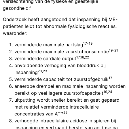
verslechtering van de fysieke en geestelijke
gezondheid.”
Onderzoek heeft aangetoond dat inspanning bij ME-
patiënten leidt tot abnormale fysiologische reacties,
waaronder:
17-19
verminderde maximale hartslag
19-21
verminderde maximale zuurstofconsumptie
17,18,22
verminderde cardiale output
onvoldoende verhoging van bloeddruk bij
20,23
inspanning
17
verminderde capaciteit tot zuurstofgebruik
anaerobe drempel en maximale inspanning worden
19,24
bereikt op veel lagere zuurstofcapaciteit
uitputting wordt sneller bereikt en gaat gepaard
met relatief verminderde intracellulaire
25
concentraties van ATP
verhoogde intracellulaire acidose in spieren bij
inspanning en vertraagd herstel van acidose na