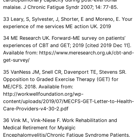
malaise. J Chronic Fatigue Syndr 2007; 14: 77-85.
33 Leary, S, Sylvester, J, Shorter, E and Moreno, E. Your
experience of me services ME action UK. 2019
34 ME Research UK. Forward-ME survey on patients’
experiences of CBT and GET; 2019 [cited 2019 Dec 11].
Available from: https://www.meresearch.org.uk/cbt-and-
get-survey/
35 VanNess JM, Snell CR, Davenport TE, Stevens SR.
Opposition to Graded Exercise Therapy (GET) for
ME/CFS. 2018. Available from:
http://workwellfoundation.org/wp-
content/uploads/2019/07/MECFS-GET-Letter-to-Health-
Care-Providers-v4-30-2.pdf
36 Vink M., Vink-Niese F. Work Rehabilitation and
Medical Retirement for Myalgic
Encephalomyelitis/Chronic Fatigue Syndrome Patients.