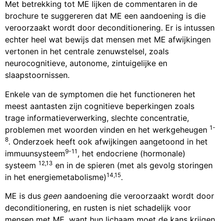
Met betrekking tot ME lijken de commentaren in de
brochure te suggereren dat ME een aandoening is die
veroorzaakt wordt door deconditionering. Er is intussen
echter heel wat bewijs dat mensen met ME afwijkingen
vertonen in het centrale zenuwstelsel, zoals
neurocognitieve, autonome, zintuigelijke en
slaapstoornissen.
Enkele van de symptomen die het functioneren het
meest aantasten zijn cognitieve beperkingen zoals
trage informatieverwerking, slechte concentratie,
1-
problemen met woorden vinden en het werkgeheugen
8
. Onderzoek heeft ook afwijkingen aangetoond in het
9-11
immuunsysteem
, het endocriene (hormonale)
12,13
systeem
en in de spieren (met als gevolg storingen
14,15
in het energiemetabolisme)
.
ME is dus
geen
aandoening die veroorzaakt wordt door
deconditionering, en rusten is niet schadelijk voor
mensen met ME, want hun lichaam moet de kans krijgen