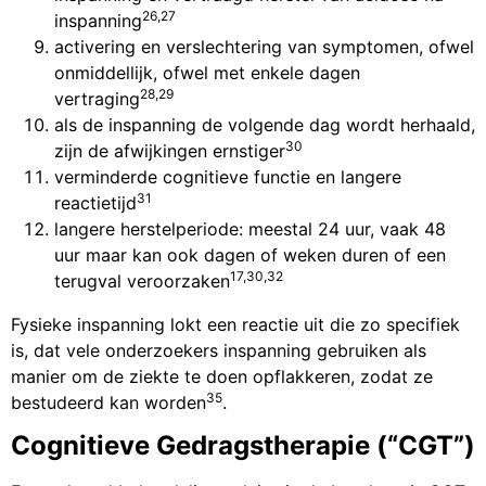
26,27
inspanning
activering en verslechtering van symptomen, ofwel
onmiddellijk, ofwel met enkele dagen
28,29
vertraging
als de inspanning de volgende dag wordt herhaald,
30
zijn de afwijkingen ernstiger
verminderde cognitieve functie en langere
31
reactietijd
langere herstelperiode: meestal 24 uur, vaak 48
uur maar kan ook dagen of weken duren of een
17,30,32
terugval veroorzaken
Fysieke inspanning lokt een reactie uit die zo specifiek
is, dat vele onderzoekers inspanning gebruiken als
manier om de ziekte te doen opflakkeren, zodat ze
35
bestudeerd kan worden
.
Cognitieve Gedragstherapie (“CGT”)