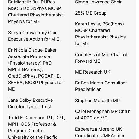
Dr Michelle Bull DHRes
Simon Lawrence Chair
MSC GradDipPhys MCSP
25% ME Group
Chartered Physiotherapist
Physios for ME
Karen Leslie, BSc(hons)
MCSP Chartered
Sonya Chowdhury Chief
Physiotherapist Physios
Executive Action for M.E.
for ME
Dr Nicola Clague-Baker
Countess of Mar Chair of
Associate Professor
Forward ME
(Physiotherapy) PhD,
MPhil, BA(hons),
ME Research UK
GradDipPhys, PGCAPHE,
SFHEA, MCSP Physios for
Dr Ben Marsh Consultant
ME
Paediatrician
Jane Colby Executive
Stephen Metcalfe MP
Director Tymes Trust
Carol Monaghan MP Chair
Todd E Davenport PT, DPT,
of APPG on ME
MPH, OCS Professor &
Esperanza Moreno UK
Program Director
Coordinator #MEAction
University of the Pacific