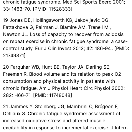
chronic fatigue syndrome. Med Sci Sports Exerc 2001;
33: 1463-70. [PMID: 11528333]
19 Jones DE, Hollingsworth KG, Jakovljevic DG,
Fattakhova G, Pairman J, Blamire AM, Trenell MI,
Newton JL. Loss of capacity to recover from acidosis
on repeat exercise in chronic fatigue syndrome: a case-
control study. Eur J Clin Invest 2012; 42: 186-94.. [PMID:
21749371]
20 Farquhar WB, Hunt BE, Taylor JA, Darling SE,
Freeman R. Blood volume and its relation to peak O2
consumption and physical activity in patients with
chronic fatigue. Am J Physiol Heart Circ Physiol 2002;
282: H66-71. [PMID: 11748048]
21 Jammes Y, Steinberg JG, Mambrini O, Brégeon F,
Delliaux S. Chronic fatigue syndrome: assessment of
increased oxidative stress and altered muscle
excitability in response to incremental exercise. J Intern