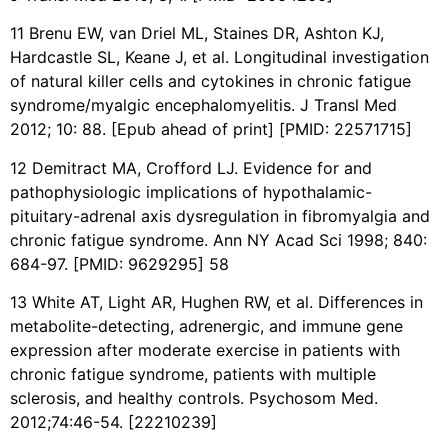
11 Brenu EW, van Driel ML, Staines DR, Ashton KJ,
Hardcastle SL, Keane J, et al. Longitudinal investigation
of natural killer cells and cytokines in chronic fatigue
syndrome/myalgic encephalomyelitis. J Transl Med
2012; 10: 88. [Epub ahead of print] [PMID: 22571715]
12 Demitract MA, Crofford LJ. Evidence for and
pathophysiologic implications of hypothalamic-
pituitary-adrenal axis dysregulation in fibromyalgia and
chronic fatigue syndrome. Ann NY Acad Sci 1998; 840:
684-97. [PMID: 9629295] 58
13 White AT, Light AR, Hughen RW, et al. Differences in
metabolite-detecting, adrenergic, and immune gene
expression after moderate exercise in patients with
chronic fatigue syndrome, patients with multiple
sclerosis, and healthy controls. Psychosom Med.
2012;74:46-54. [22210239]