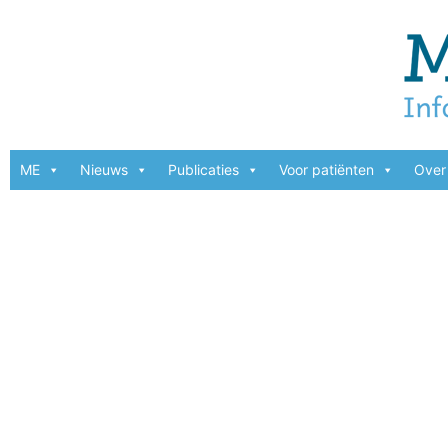
ME
Nieuws
Publicaties
Voor patiënten
Over 