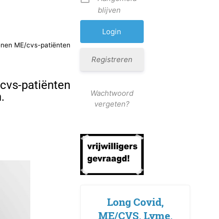
blijven
enen ME/cvs-patiënten
Registreren
cvs-patiënten
Wachtwoord
.
vergeten?
Long Covid,
ME/CVS, Lyme,