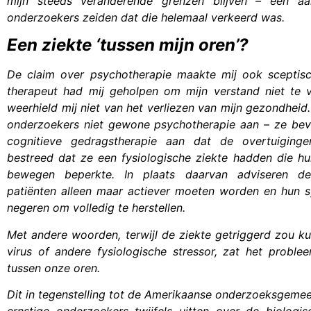
mijn steeds veranderende grenzen blijven – een a
onderzoekers zeiden dat die helemaal verkeerd was.
Een ziekte ‘tussen mijn oren’?
De claim over psychotherapie maakte mij ook sceptis
therapeut had mij geholpen om mijn verstand niet te v
weerhield mij niet van het verliezen van mijn gezondheid
onderzoekers niet gewone psychotherapie aan – ze be
cognitieve gedragstherapie aan dat de overtuiging
bestreed dat ze een fysiologische ziekte hadden die 
bewegen beperkte. In plaats daarvan adviseren de
patiënten alleen maar actiever moeten worden en hun
negeren om volledig te herstellen.
Met andere woorden, terwijl de ziekte getriggerd zou k
virus of andere fysiologische stressor, zat het proble
tussen onze oren.
Dit in tegenstelling tot de Amerikaanse onderzoeksgeme