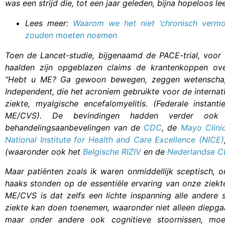
was een strijd die, tot een jaar geleden, bijna hopeloos le
Lees meer:
Waarom we het niet ‘chronisch vermo
zouden moeten noemen
Toen de Lancet-studie, bijgenaamd de PACE-trial, voor 
haalden zijn opgeblazen claims de krantenkoppen ove
“Hebt u ME? Ga gewoon bewegen, zeggen wetenschap
Independent, die het acroniem gebruikte voor de interna
ziekte, myalgische encefalomyelitis. (Federale instan
ME/CVS). De bevindingen hadden verder ook
behandelingsaanbevelingen van de
CDC
, de
Mayo Clini
National Institute for Health and Care Excellence (NICE)
(waaronder ook het
Belgische RIZIV
en de
Nederlandse CB
Maar patiënten zoals ik waren onmiddellijk sceptisch, 
haaks stonden op de essentiële ervaring van onze ziekt
ME/CVS is dat zelfs een lichte inspanning alle ander
ziekte kan doen toenemen, waaronder niet alleen diepg
maar onder andere ook cognitieve stoornissen, moe