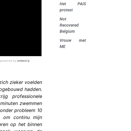
Het PAIS
protest
Not
Recovered
Belgium
Vrouw met
ME
zich zieker voelden
 opgebouwd hadden.
jg professionele
jf minuten zwemmen
 zonder probleem 10
 om continu mijn
eren op het binnen