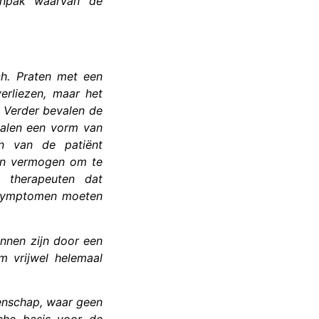
anpak waarvan de
ch. Praten met een
erliezen, maar het
. Verder bevalen de
valen een vorm van
en van de patiënt
hun vermogen om te
 therapeuten dat
 symptomen moeten
unnen zijn door een
em vrijwel helemaal
enschap, waar geen