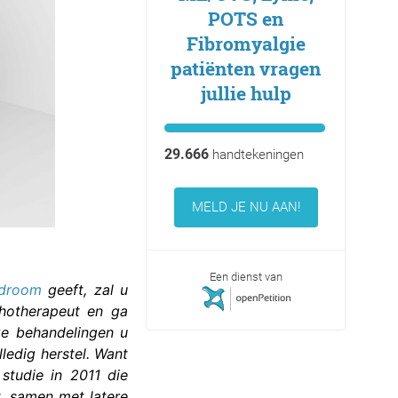
POTS en
Fibromyalgie
patiënten vragen
jullie hulp
29.666
handtekeningen
MELD JE NU AAN!
Een dienst van
ndroom
geeft, zal u
chotherapeut en ga
ze behandelingen u
edig herstel. Want
studie in 2011 die
t, samen met latere