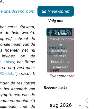
ek.
eidheidssyndroom’
Nieuwsbrief
Volg ons
het eerst uitkwam,
r de hele wereld.
Klik om
pers,” schreef de
marketingcookies
tionale naam van de
te
Tweets by
ties noemen het nu
accepteren
ME_gids
en deze
 invloed op de
inhoud in te
c
,
Kaiser
, het Britse
schakelen
, en nog veel meer
Geen
O-richtlijn
n.v.d.r.).
Evenementen
omdat de resultaten
Recente Links
e: het kenmerk van
e symptomen van de
aande vermoeidheid
ilijkheden met de