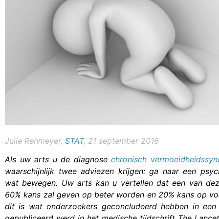
Julie Rehmeyer,
STAT
, 21 september 2016
Als uw arts u de diagnose
chronisch vermoeidheidssy
waarschijnlijk twee adviezen krijgen: ga naar een psy
wat bewegen. Uw arts kan u vertellen dat een van de
60% kans zal geven op beter worden en 20% kans op voll
dit is wat onderzoekers geconcludeerd hebben in een 
gepubliceerd werd in het medische tijdschrift The Lance