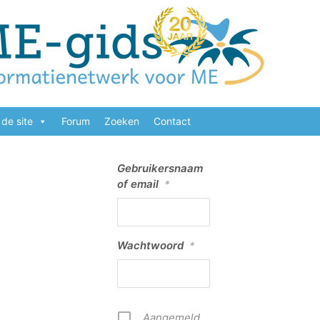
de site
Forum
Zoeken
Contact
Gebruikersnaam
of email
*
Wachtwoord
*
Aangemeld