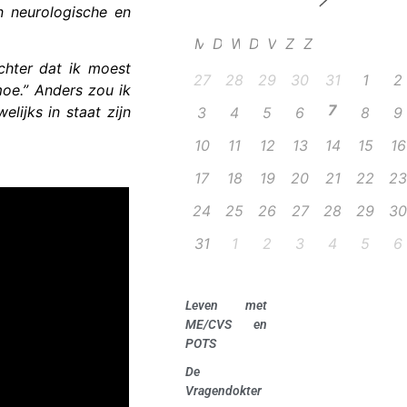
en neurologische en
M
D
W
D
V
Z
Z
chter dat ik moest
27
28
29
30
31
1
2
moe.” Anders zou ik
7
elijks in staat zijn
3
4
5
6
8
9
10
11
12
13
14
15
16
17
18
19
20
21
22
23
24
25
26
27
28
29
30
31
1
2
3
4
5
6
Leven met
ME/CVS en
POTS
De
Vragendokter