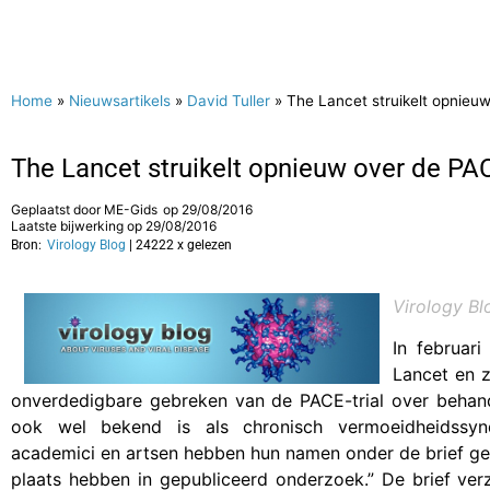
Home
»
Nieuwsartikels
»
David Tuller
»
The Lancet struikelt opnieu
The Lancet struikelt opnieuw over de PA
Geplaatst door
ME-Gids
op
29/08/2016
Laatste bijwerking op 29/08/2016
Bron:
Virology Blog
| 24222 x gelezen
Virology Bl
In februar
Lancet en z
onverdedigbare gebreken van de PACE-trial over behan
ook wel bekend is als chronisch vermoeidheidssyn
academici en artsen hebben hun namen onder de brief gez
plaats hebben in gepubliceerd onderzoek.” De brief ver