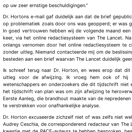
op uw zeer ernstige beschuldigingen.”
Dr. Hortons e-mail gaf duidelijk aan dat de brief gepub
op problematiek zoals door ons was geopperd; er was gee
In goed vertrouwen hebben wij de volgende maand een br
keer, via het online redactiesysteem van The Lancet. 
onlangs vernomen door het online redactiesysteem te 
zonder uitleg. Niemand contacteerde mij om de beslissi
besteden aan een brief waarvan The Lancet duidelijk geen
Ik schreef terug naar Dr. Horton, en wees erop dat di
uitleg voor de afwijzing. Ik vroeg hem ook of hi
wetenschappers en onderzoekers die dit tijdschrift niet
het tijdschrift van plan was om zijn afwijzing te herover
Eerste Aanleg, die brandhout maakte van de nepredenen
te verstrekken voor onafhankelijke analyse.
Dr. Horton excuseerde zichzelf niet of was zelfs niet w
Audrey Ceschia, de corresponderend redacteur van The La
kwestie met de PACE-auteurs te hebben besproken, besl