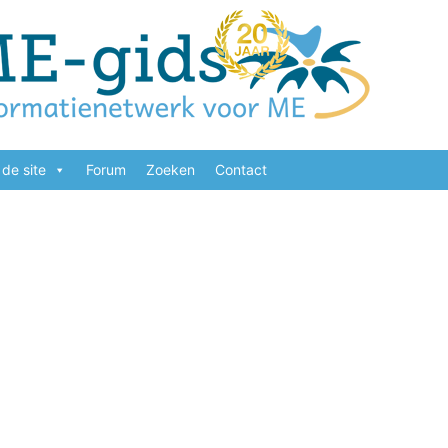
de site
Forum
Zoeken
Contact