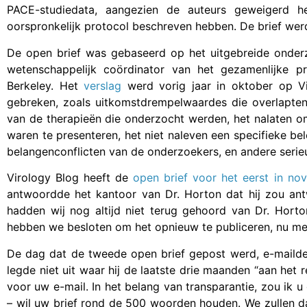
PACE-studiedata, aangezien de auteurs geweigerd h
oorspronkelijk protocol beschreven hebben. De brief wer
De open brief was gebaseerd op het uitgebreide onder
wetenschappelijk coördinator van het gezamenlijke 
Berkeley. Het
verslag
werd vorig jaar in oktober op Vir
gebreken, zoals uitkomstdrempelwaardes die overlapten
van de therapieën die onderzocht werden, het nalaten om
waren te presenteren, het niet naleven een specifieke be
belangenconflicten van de onderzoekers, en andere serie
Virology Blog heeft de
open brief voor het eerst in no
antwoordde het kantoor van Dr. Horton dat hij zou antw
hadden wij nog altijd niet terug gehoord van Dr. Horto
hebben we besloten om het opnieuw te publiceren, nu m
De dag dat de tweede open brief gepost werd, e-mailde 
legde niet uit waar hij de laatste drie maanden “aan het r
voor uw e-mail. In het belang van transparantie, zou ik u
– wil uw brief rond de 500 woorden houden. We zullen d