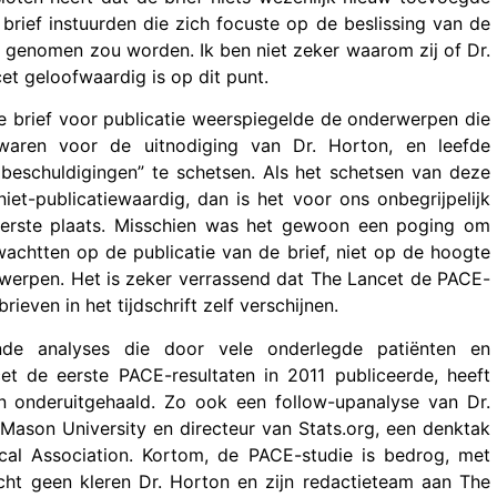
brief instuurden die zich focuste op de beslissing van de
g genomen zou worden. Ik ben niet zeker waarom zij of Dr.
t geloofwaardig is op dit punt.
De brief voor publicatie weerspiegelde de onderwerpen die
waren voor de uitnodiging van Dr. Horton, en leefde
 beschuldigingen” te schetsen. Als het schetsen van deze
t-publicatiewaardig, dan is het voor ons onbegrijpelijk
eerste plaats. Misschien was het gewoon een poging om
wachtten op de publicatie van de brief, niet op de hoogte
erwerpen. Het is zeker verrassend dat The Lancet de PACE-
even in het tijdschrift zelf verschijnen.
nde analyses die door vele onderlegde patiënten en
t de eerste PACE-resultaten in 2011 publiceerde, heeft
n onderuitgehaald. Zo ook een follow-upanalyse van Dr.
ason University en directeur van Stats.org, een denktak
al Association. Kortom, de PACE-studie is bedrog, met
echt geen kleren Dr. Horton en zijn redactieteam aan The