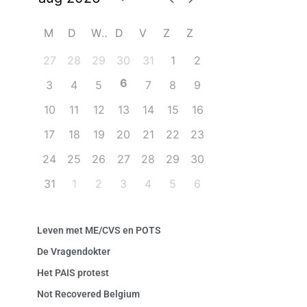
M
D
W
D
V
Z
Z
27
28
29
30
31
1
2
6
3
4
5
7
8
9
10
11
12
13
14
15
16
17
18
19
20
21
22
23
24
25
26
27
28
29
30
31
1
2
3
4
5
6
Leven met ME/CVS en POTS
De Vragendokter
Het PAIS protest
Not Recovered Belgium