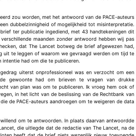
liceerd zou worden, met het antwoord van de PACE-auteurs
n dubbelzinnigheid of mogelijkheid tot misinterpretatie.
ief ter publicatie ingediend, met 43 handtekeningen dit
Na verschillende maanden zonder antwoord hebben wij pas
checken, dat The Lancet botweg de brief afgewezen had,
ng uit te leggen of waarom we gevraagd werden om tijd te
 intentie had om die te publiceren.
t gedrag uiterst onprofessioneel was en verzocht om een
j de gewoonte had om brieven te vragen van drukke
 echt van plan was om te publiceren. Ik vroeg hem ook of
wegen, in het licht van de beslissing van de Rechtbank van
 die de PACE-auteurs aandroegen om te weigeren de data
elwillend om te antwoorden. In plaats daarvan antwoordde
ncet, die uitlegde dat de redactie van The Lancet, na de
oten heeft dat de brief niets wezenlijk nieuw toevoegde