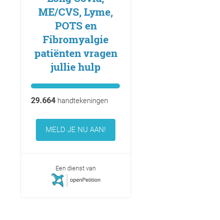
ME/CVS, Lyme,
POTS en
Fibromyalgie
patiënten vragen
jullie hulp
29.664
handtekeningen
MELD JE NU AAN!
Een dienst van