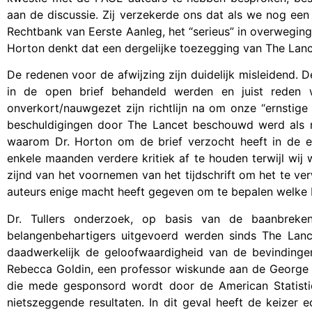
aan de discussie. Zij verzekerde ons dat als we nog een 
Rechtbank van Eerste Aanleg, het “serieus” in overwegin
Horton denkt dat een dergelijke toezegging van The Lance
De redenen voor de afwijzing zijn duidelijk misleidend. 
in de open brief behandeld werden en juist reden 
onverkort/nauwgezet zijn richtlijn na om onze “ernstige
beschuldigingen door The Lancet beschouwd werd als nie
waarom Dr. Horton om de brief verzocht heeft in de 
enkele maanden verdere kritiek af te houden terwijl wij 
zijnd van het voornemen van het tijdschrift om het te v
auteurs enige macht heeft gegeven om te bepalen welke bri
Dr. Tullers onderzoek, op basis van de baanbreke
belangenbehartigers uitgevoerd werden sinds The Lance
daadwerkelijk de geloofwaardigheid van de bevindinge
Rebecca Goldin, een professor wiskunde aan de George M
die mede gesponsord wordt door de American Statistic
nietszeggende resultaten. In dit geval heeft de keizer 