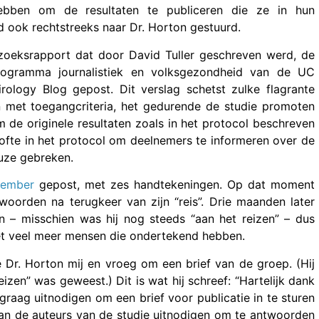
ebben om de resultaten te publiceren die ze in hun
d ook rechtstreeks naar Dr. Horton gestuurd.
zoeksrapport dat door David Tuller geschreven werd, de
programma journalistiek en volksgezondheid van de UC
ology Blog gepost. Dit verslag schetst zulke flagrante
 met toegangcriteria, het gedurende de studie promoten
 de originele resultaten zoals in het protocol beschreven
lofte in het protocol om deelnemers te informeren over de
uze gebreken.
vember
gepost, met zes handtekeningen. Op dat moment
oorden na terugkeer van zijn “reis”. Drie maanden later
n – misschien was hij nog steeds “aan het reizen” – dus
et veel meer mensen die ondertekend hebben.
Dr. Horton mij en vroeg om een brief van de groep. (Hij
eizen” was geweest.) Dit is wat hij schreef: “Hartelijk dank
 graag uitnodigen om een brief voor publicatie in te sturen
an de auteurs van de studie uitnodigen om te antwoorden