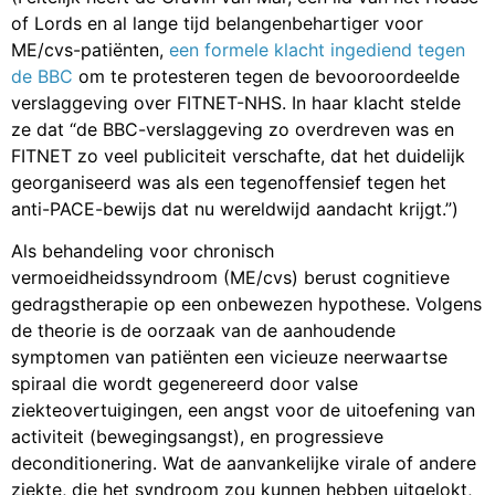
of Lords en al lange tijd belangenbehartiger voor
ME/cvs-patiënten,
een formele klacht ingediend tegen
de BBC
om te protesteren tegen de bevooroordeelde
verslaggeving over FITNET-NHS. In haar klacht stelde
ze dat “de BBC-verslaggeving zo overdreven was en
FITNET zo veel publiciteit verschafte, dat het duidelijk
georganiseerd was als een tegenoffensief tegen het
anti-PACE-bewijs dat nu wereldwijd aandacht krijgt.”)
Als behandeling voor chronisch
vermoeidheidssyndroom (ME/cvs) berust cognitieve
gedragstherapie op een onbewezen hypothese. Volgens
de theorie is de oorzaak van de aanhoudende
symptomen van patiënten een vicieuze neerwaartse
spiraal die wordt gegenereerd door valse
ziekteovertuigingen, een angst voor de uitoefening van
activiteit (bewegingsangst), en progressieve
deconditionering. Wat de aanvankelijke virale of andere
ziekte, die het syndroom zou kunnen hebben uitgelokt,