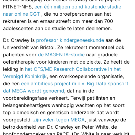
FITNET-NHS,
een één miljoen pond kostende studie
naar online CGT
, die nu proefpersonen aan het
rekruteren is en ernaar streeft om meer dan 700
adolescenten aan de studie te laten deelnemen.
Dr. Crawley is
professor kindergeneeskunde
aan de
Universiteit van Bristol. Ze rekruteert momenteel ook
patiënten voor
de MAGENTA-studie
naar graduele
oefentherapie voor kinderen met de ziekte. Ze heeft de
leiding in
het CFS/ME Research Collaborative in het
Verenigd Koninkrijk
, een overkoepelende organisatie,
die een
een ambitieus project m.b.v. Big Data sponsort
dat MEGA wordt genoemd
, dat nu in de
voorbereidingsfase verkeert. Terwijl patiënten en
belangenbehartigers wanhopig wachten op het soort
top biomedisch en genetisch onderzoek dat wordt
voorgesteld,
zijn velen tegen MEGA
, juist vanwege de
betrokkenheid van Dr. Crawley en Peter White, de
hoofdonderzoeker van PACE. (Dr. White is naar verluidt