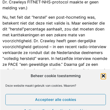
Dr. Crawleys FITNET-NHS-protocol maakte er geen
melding van.)
Nu, het feit dat “herstel” een post-hocmeting was,
betekent niet dat deze niet valide is. Maar eenieder die
dit “herstel”percentage aanhaalt, zou dat moeten doen
met kanttekeningen en een zekere mate van
voorzichtigheid. Dr. Crawley heeft geen dergelijke
voorzichtigheid getoond – in een recent radio-interview
verklaarde ze ronduit dat de Nederlandse deelnemers
“volledig hersteld” waren. In hetzelfde interview noemde
ze PACE “een geweldige studie.” Daarna gaf ze een
volledig verkeerde voorstelling van de resultaten van de
Beheer cookie toestemming
recente heranalyses van de data van de PACE-studie.
Dus, zodat je het weet, neem haar woorden voor wat ze
Deze website maakt gebruik van cookies. Waarom?
waard zijn.)
Gezien de overdrijving met betrekking tot “herstel,” is
Accepteer alle cookies
het goed te begrijpen dat het publiek waarschijnlijk aan
zal nemen, dat de nieuwe “mijlpaal”studie van Dr.