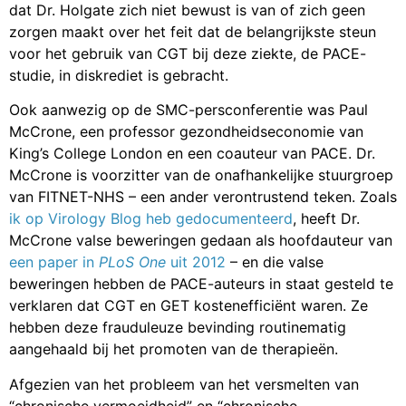
dat Dr. Holgate zich niet bewust is van of zich geen
zorgen maakt over het feit dat de belangrijkste steun
voor het gebruik van CGT bij deze ziekte, de PACE-
studie, in diskrediet is gebracht.
Ook aanwezig op de SMC-persconferentie was Paul
McCrone, een professor gezondheidseconomie van
King’s College London en een coauteur van PACE. Dr.
McCrone is voorzitter van de onafhankelijke stuurgroep
van FITNET-NHS – een ander verontrustend teken. Zoals
ik op Virology Blog heb gedocumenteerd
, heeft Dr.
McCrone valse beweringen gedaan als hoofdauteur van
een paper in
PLoS One
uit 2012
– en die valse
beweringen hebben de PACE-auteurs in staat gesteld te
verklaren dat CGT en GET kostenefficiënt waren. Ze
hebben deze frauduleuze bevinding routinematig
aangehaald bij het promoten van de therapieën.
Afgezien van het probleem van het versmelten van
“chronische vermoeidheid” en “chronische