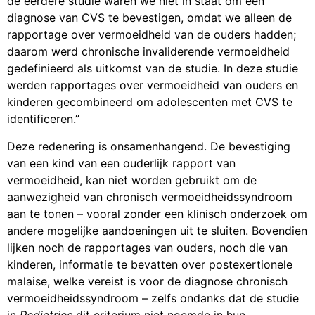
de eerdere studie waren we niet in staat om een
diagnose van CVS te bevestigen, omdat we alleen de
rapportage over vermoeidheid van de ouders hadden;
daarom werd chronische invaliderende vermoeidheid
gedefinieerd als uitkomst van de studie. In deze studie
werden rapportages over vermoeidheid van ouders en
kinderen gecombineerd om adolescenten met CVS te
identificeren.”
Deze redenering is onsamenhangend. De bevestiging
van een kind van een ouderlijk rapport van
vermoeidheid, kan niet worden gebruikt om de
aanwezigheid van chronisch vermoeidheidssyndroom
aan te tonen – vooral zonder een klinisch onderzoek om
andere mogelijke aandoeningen uit te sluiten. Bovendien
lijken noch de rapportages van ouders, noch die van
kinderen, informatie te bevatten over postexertionele
malaise, welke vereist is voor de diagnose chronisch
vermoeidheidssyndroom – zelfs ondanks dat de studie
in
Pediatrics
dit criterium niet noemde in hun