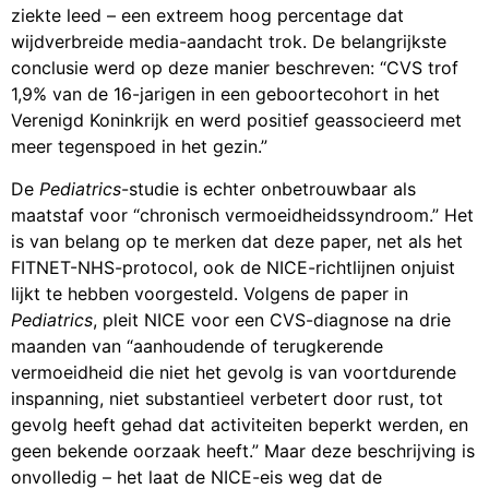
ziekte leed – een extreem hoog percentage dat
wijdverbreide media-aandacht trok. De belangrijkste
conclusie werd op deze manier beschreven: “CVS trof
1,9% van de 16-jarigen in een geboortecohort in het
Verenigd Koninkrijk en werd positief geassocieerd met
meer tegenspoed in het gezin.”
De
Pediatrics
-studie is echter onbetrouwbaar als
maatstaf voor “chronisch vermoeidheidssyndroom.” Het
is van belang op te merken dat deze paper, net als het
FITNET-NHS-protocol, ook de NICE-richtlijnen onjuist
lijkt te hebben voorgesteld. Volgens de paper in
Pediatrics
, pleit NICE voor een CVS-diagnose na drie
maanden van “aanhoudende of terugkerende
vermoeidheid die niet het gevolg is van voortdurende
inspanning, niet substantieel verbetert door rust, tot
gevolg heeft gehad dat activiteiten beperkt werden, en
geen bekende oorzaak heeft.” Maar deze beschrijving is
onvolledig – het laat de NICE-eis weg dat de