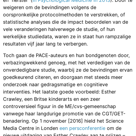
en “herstel” (
in
Psychological Medicine
in 2013
). Door te
weigeren om de bevindingen volgens de
oorspronkelijke protocolmethoden te verstrekken, of
statistische analyses die de impact beoordelen van de
vele veranderingen halverwege de studie, of hun
werkelijke studiedata, waren ze in staat hun rampzalige
resultaten vijf jaar lang te verbergen.
Toch gaan de PACE-auteurs en hun bondgenoten door,
verbazingwekkend genoeg, met het verdedigen van de
onverdedigbare studie, waarbij ze de bevindingen ervan
goedkeurend citeren, en doorgaan met steeds meer
onderzoek naar gedragsmatige en cognitieve
interventies. Het laatste goede voorbeeld: Esther
Crawley, een Britse kinderarts en een zeer
controversieel figuur in de ME/cvs-gemeenschap
vanwege haar langdurige promotie van de CGT/GET-
benadering. Op 1 november [2016] hield het Science
Media Centre in Londen
een persconferentie
om de
nieuwe uitdaging van Esther Crawley aan te prijzen –