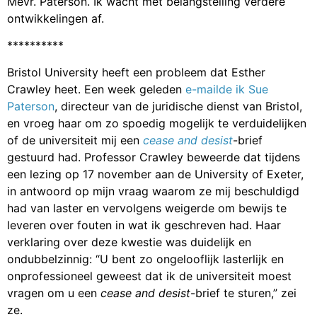
Mevr. Paterson. Ik wacht met belangstelling verdere
ontwikkelingen af.
**********
Bristol University heeft een probleem dat Esther
Crawley heet. Een week geleden
e-mailde ik Sue
Paterson
, directeur van de juridische dienst van Bristol,
en vroeg haar om zo spoedig mogelijk te verduidelijken
of de universiteit mij een
cease and
desist
-brief
gestuurd had. Professor Crawley beweerde dat tijdens
een lezing op 17 november aan de University of Exeter,
in antwoord op mijn vraag waarom ze mij beschuldigd
had van laster en vervolgens weigerde om bewijs te
leveren over fouten in wat ik geschreven had. Haar
verklaring over deze kwestie was duidelijk en
ondubbelzinnig: “U bent zo ongelooflijk lasterlijk en
onprofessioneel geweest dat ik de universiteit moest
vragen om u een
cease
and
desist
-brief te sturen,” zei
ze.