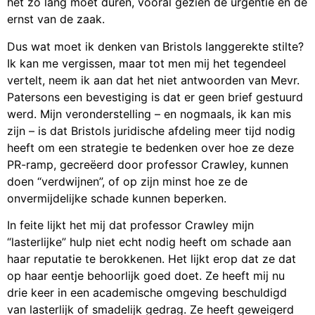
het zo lang moet duren, vooral gezien de urgentie en de
ernst van de zaak.
Dus wat moet ik denken van Bristols langgerekte stilte?
Ik kan me vergissen, maar tot men mij het tegendeel
vertelt, neem ik aan dat het niet antwoorden van Mevr.
Patersons een bevestiging is dat er geen brief gestuurd
werd. Mijn veronderstelling – en nogmaals, ik kan mis
zijn – is dat Bristols juridische afdeling meer tijd nodig
heeft om een strategie te bedenken over hoe ze deze
PR-ramp, gecreëerd door professor Crawley, kunnen
doen “verdwijnen”, of op zijn minst hoe ze de
onvermijdelijke schade kunnen beperken.
In feite lijkt het mij dat professor Crawley mijn
“lasterlijke” hulp niet echt nodig heeft om schade aan
haar reputatie te berokkenen. Het lijkt erop dat ze dat
op haar eentje behoorlijk goed doet. Ze heeft mij nu
drie keer in een academische omgeving beschuldigd
van lasterlijk of smadelijk gedrag. Ze heeft geweigerd