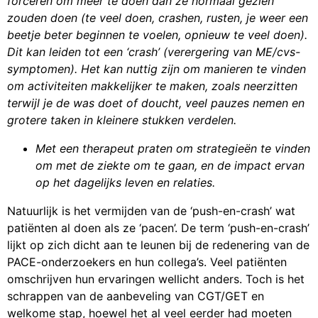
forceren om meer te doen dan ze normaal gezien
zouden doen (te veel doen, crashen, rusten, je weer een
beetje beter beginnen te voelen, opnieuw te veel doen).
Dit kan leiden tot een ‘crash’ (verergering van ME/cvs-
symptomen). Het kan nuttig zijn om manieren te vinden
om activiteiten makkelijker te maken, zoals neerzitten
terwijl je de was doet of doucht, veel pauzes nemen en
grotere taken in kleinere stukken verdelen.
Met een therapeut praten om strategieën te vinden
om met de ziekte om te gaan, en de impact ervan
op het dagelijks leven en relaties.
Natuurlijk is het vermijden van de ‘push-en-crash’ wat
patiënten al doen als ze ‘pacen’. De term ‘push-en-crash’
lijkt op zich dicht aan te leunen bij de redenering van de
PACE-onderzoekers en hun collega’s. Veel patiënten
omschrijven hun ervaringen wellicht anders. Toch is het
schrappen van de aanbeveling van CGT/GET en
welkome stap, hoewel het al veel eerder had moeten