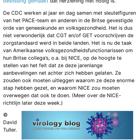
beslissing gemaakt
dat herziening niet nodig is.
De CDC werken al jaar en dag samen met sleutelfiguren
van het PACE-team en anderen in de Britse gevestigde
orde van geneeskunde en volksgezondheid. Het is dus
niet verwonderlijk dat CGT en/of GET voorschrijven de
zorgstandaard werd in beide landen. Het is nu de taak
van Amerikaanse volksgezondheidsfunctionarissen om
hun Britse collega’s, o.a. bij NICE, op de hoogte te
stellen van het feit dat ze deze jarenlange
aanbevelingen net achter zich hebben gelaten. Ze
zouden ook moeten uitleggen waarom ze deze enorme
stap hebben gezet, en waarom NICE zou moeten
overwegen dat ook te doen. (Meer over de NICE-
richtlijn later deze week.)
©
David
Tuller.