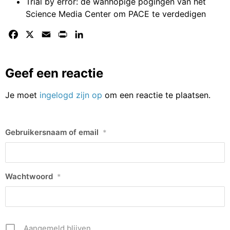
Trial by error: de wanhopige pogingen van het
Science Media Center om PACE te verdedigen
Facebook
X
Email
Print
LinkedIn
Geef een reactie
Je moet
ingelogd zijn op
om een reactie te plaatsen.
Gebruikersnaam of email
*
Wachtwoord
*
Aangemeld blijven