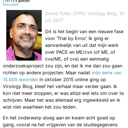
| 19715 x gelezen
Discussie
David Tuller, DrPH, Virology Blog, 10
juli 2017
Dit is het begin van een nieuwe fase
voor ‘Trial by Error’. Ik ging er
aanvankelijk van uit dat mijn werk
over PACE en ME/cvs (of ME, of
cvs/ME, of cvs) een eenmalig
onderzoeksproject zou zijn, en dat ik me dan zou gaan
richten op andere projecten. Maar nadat
mijn serie van
15.000 woorden
in oktober 2015 online ging op
Virology Blog, bleef het verhaal maar verder gaan. Ik
kon niet meer stoppen, er was altijd wel iets om over te
schrijven. Maar het was allemaal erg ingewikkeld en ik
wist niet waarheen het zou leiden.
En het onderwerp sloeg aan en kwam echt goed op
gang, vooral na het vrijgeven van de studiegegevens