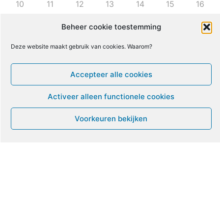
10
11
12
13
14
15
16
Beheer cookie toestemming
17
18
19
20
21
22
23
Deze website maakt gebruik van cookies. Waarom?
24
25
26
27
28
29
30
Accepteer alle cookies
31
1
2
3
4
5
6
Activeer alleen functionele cookies
Voorkeuren bekijken
Leven met ME/CVS en POTS
De Vragendokter
Het PAIS protest
Not Recovered Belgium
Vrouw met ME
© ME-gids.net 2005 – 2026 Migratie/Update website