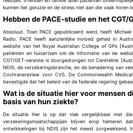
feestjes. Vrienden en familie laten patiënten onvermijdel
kunnen het geruzie en de stress niet aan die vaak horen b
Hebben de PACE-studie en het CGT/
Absoluut. Toen PACE gepubliceerd werd, heeft Michael
Radio. PACE heeft aanzienlijke invloed gehad in Aus
website van het Royal Australian College of GPs [Austra
patiënten en huisartsen om de informatie van de websi
CGT/GET-vereiste is doorgedrongen tot Centrelink [Australi
NDIS, de verzekeringsbranche, en de benadering van vele
Cochranereview voor CVS. De Commonwealth Medical Offi
bevestigde dat het beleid van de federale regering geba
Wat is de situatie hier voor mensen d
basis van hun ziekte?
De situatie hier is op dat vlak vergelijkbaar met 
verzekeringsmaatschappijen blijven erop hameren 
ontwikkelingen bij NDIS zijn het meest zorgwekkend. 