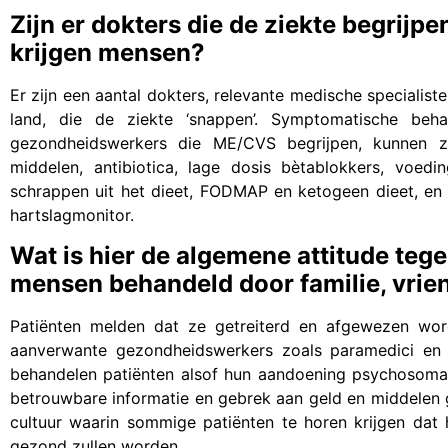
Zijn er dokters die de ziekte begrij
krijgen mensen?
Er zijn een aantal dokters, relevante medische speciali
land, die de ziekte ‘snappen’. Symptomatische beha
gezondheidswerkers die ME/CVS begrijpen, kunnen zijn
middelen, antibiotica, lage dosis bètablokkers, voedi
schrappen uit het dieet, FODMAP en ketogeen dieet, en
hartslagmonitor.
Wat is hier de algemene attitude t
mensen behandeld door familie, vrien
Patiënten melden dat ze getreiterd en afgewezen word
aanverwante gezondheidswerkers zoals paramedici en 
behandelen patiënten alsof hun aandoening psychosomati
betrouwbare informatie en gebrek aan geld en middelen
cultuur waarin sommige patiënten te horen krijgen dat h
gezond zullen worden.