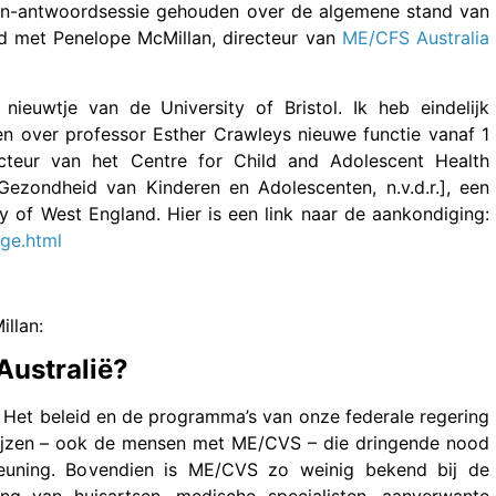
en-antwoordsessie gehouden over de algemene stand van
nd met Penelope McMillan, directeur van
ME/CFS Australia
nieuwtje van de University of Bristol. Ik heb eindelijk
n over professor Esther Crawleys nieuwe functie vanaf 1
ecteur van het Centre for Child and Adolescent Health
ezondheid van Kinderen en Adolescenten, n.v.d.r.], een
y of West England. Hier is een link naar de aankondiging:
nge.html
llan:
Australië?
. Het beleid en de programma’s van onze federale regering
wijzen – ook de mensen met ME/CVS – die dringende nood
steuning. Bovendien is ME/CVS zo weinig bekend bij de
ng van huisartsen, medische specialisten, aanverwante