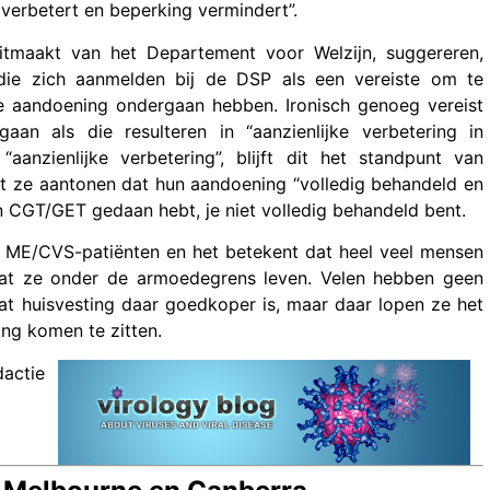
 verbetert en beperking vermindert”.
 uitmaakt van het Departement voor Welzijn, suggereren,
ie zich aanmelden bij de DSP als een vereiste om te
e aandoening ondergaan hebben. Ironisch genoeg vereist
aan als die resulteren in “aanzienlijke verbetering in
aanzienlijke verbetering”, blijft dit het standpunt van
at ze aantonen dat hun aandoening “volledig behandeld en
een CGT/GET gedaan hebt, je niet volledig behandeld bent.
en ME/CVS-patiënten en het betekent dat heel veel mensen
at ze onder de armoedegrens leven. Velen hebben geen
at huisvesting daar goedkoper is, maar daar lopen ze het
ng komen te zitten.
dactie