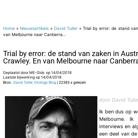
Home
»
Nieuwsartikels
»
David Tuller
»
Trial by error: de stand va
van Melbourne naar Canberra…
Trial by error: de stand van zaken in Aus
Crawley. En van Melbourne naar Canberr
Geplaatst door
ME-Gids
op
14/04/2018
Laatste bijwerking op 14/04/2018
Bron:
David Tuller, Virology Blog
| 22383 x gelezen
door David Tulle
Ik ben dus op w
Melbourne. Ik
interviews en al
een deel van de 