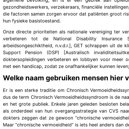
gezondheidswerkers, verzekeraars, financiële instellingen
die factoren samen zorgen ervoor dat patiënten groot ris
hun fysieke basistoestand.
Onze directe prioriteiten als nationale vereniging ter
verbeteren tot de National Disability Insurance S
arbeidsongeschiktheid, n.v.d.r.], GET schrappen uit de kl
Support Pension (DSP) [Australisch invaliditeitsuitkeri
doktersopleidingen verbeteren en lobbyen voor meer o
met een handicap, zodat ze onafhankelijker kunnen leven;
Welke naam gebruiken mensen hier v
Er is een sterke traditie om Chronisch Vermoeidheids
dus de term Chronisch Vermoeidheidssyndroom is de naa
en het grote publiek. Enkele jaren geleden besloten b
als onderdeel van hun overgangsstrategie van CVS naa
dokters zeggen dat ze gewoon “chronische vermoeidhei
Maar “chronische vermoeidheid” is iets heel anders dan 