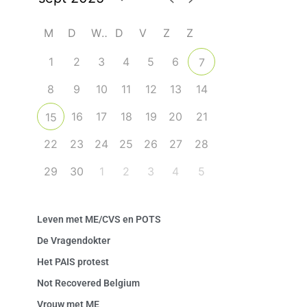
M
D
W
D
V
Z
Z
1
2
3
4
5
6
7
8
9
10
11
12
13
14
16
17
18
19
20
21
15
22
23
24
25
26
27
28
29
30
1
2
3
4
5
Leven met ME/CVS en POTS
De Vragendokter
Het PAIS protest
Not Recovered Belgium
Vrouw met ME