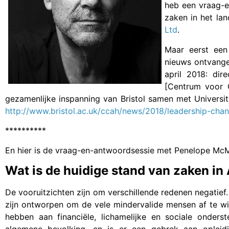
heb een vraag-
zaken in het la
Ltd
.
Maar eerst een 
nieuws ontvange
april 2018: dir
[Centrum voor G
gezamenlijke inspanning van Bristol samen met Universit
http://www.bristol.ac.uk/ccah/news/2018/leadership-cha
**********
En hier is de vraag-en-antwoordsessie met Penelope McMi
Wat is de huidige stand van zaken in 
De vooruitzichten zijn om verschillende redenen negatief
zijn ontworpen om de vele mindervalide mensen af te 
hebben aan financiële, lichamelijke en sociale onder
algemene bevolking, en is er een gebrek aan opleidi