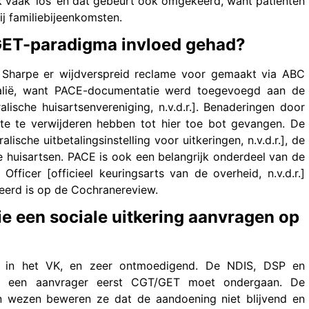
ijk vaak ‘los’ en dat gebeurt ook omgekeerd, want patiënten
ij familiebijeenkomsten.
GET-paradigma invloed gehad?
 Sharpe er wijdverspreid reclame voor gemaakt via ABC
tralië, want PACE-documentatie werd toegevoegd aan de
lische huisartsenvereniging, n.v.d.r.]. Benaderingen door
te te verwijderen hebben tot hier toe bot gevangen. De
sche uitbetalingsinstelling voor uitkeringen, n.v.d.r.], de
 huisartsen. PACE is ook een belangrijk onderdeel van de
cer [officieel keuringsarts van de overheid, n.v.d.r.]
seerd is op de Cochranereview.
ie een sociale uitkering aanvragen op
die in het VK, en zeer ontmoedigend. De NDIS, DSP en
dat een aanvrager eerst CGT/GET moet ondergaan. De
In wezen beweren ze dat de aandoening niet blijvend en