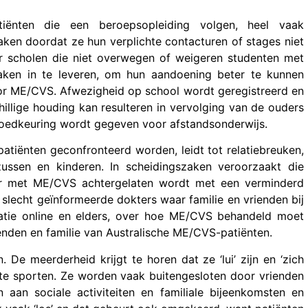
iënten die een beroepsopleiding volgen, heel vaak
ken doordat ze hun verplichte contacturen of stages niet
 er scholen die niet overwegen of weigeren studenten met
taken in te leveren, om hun aandoening beter te kunnen
oor ME/CVS. Afwezigheid op school wordt geregistreerd en
illige houding kan resulteren in vervolging van de ouders
j goedkeuring wordt gegeven voor afstandsonderwijs.
tiënten geconfronteerd worden, leidt tot relatiebreuken,
ussen en kinderen. In scheidingszaken veroorzaakt die
er met ME/CVS achtergelaten wordt met een verminderd
slecht geïnformeerde dokters waar familie en vrienden bij
atie online en elders, over hoe ME/CVS behandeld moet
ienden en familie van Australische ME/CVS-patiënten.
e meerderheid krijgt te horen dat ze ‘lui’ zijn en ‘zich
te sporten. Ze worden vaak buitengesloten door vrienden
 aan sociale activiteiten en familiale bijeenkomsten en