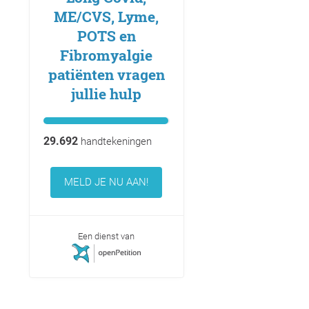
ME/CVS, Lyme,
POTS en
Fibromyalgie
patiënten vragen
jullie hulp
29.692
handtekeningen
MELD JE NU AAN!
Een dienst van