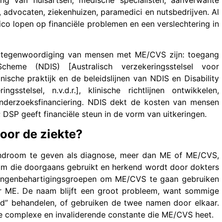
, advocaten, ziekenhuizen, paramedici en nutsbedrijven. Al
ico lopen op financiële problemen en een verslechtering in
 vertegenwoordiging van mensen met ME/CVS zijn: toegang
cheme (NDIS) [Australisch verzekeringsstelsel voor
inische praktijk en de beleidslijnen van NDIS en Disability
ngsstelsel, n.v.d.r.], klinische richtlijnen ontwikkelen,
nderzoeksfinanciering. NDIS dekt de kosten van mensen
 DSP geeft financiële steun in de vorm van uitkeringen.
oor de ziekte?
syndroom te geven als diagnose, meer dan ME of ME/CVS,
m die doorgaans gebruikt en herkend wordt door dokters
elangenbehartigingsgroepen om ME/CVS te gaan gebruiken
r ME. De naam blijft een groot probleem, want sommige
d” behandelen, of gebruiken de twee namen door elkaar.
de complexe en invaliderende constante die ME/CVS heet.