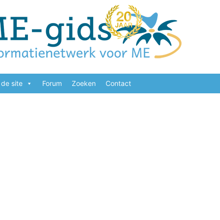
de site
Forum
Zoeken
Contact