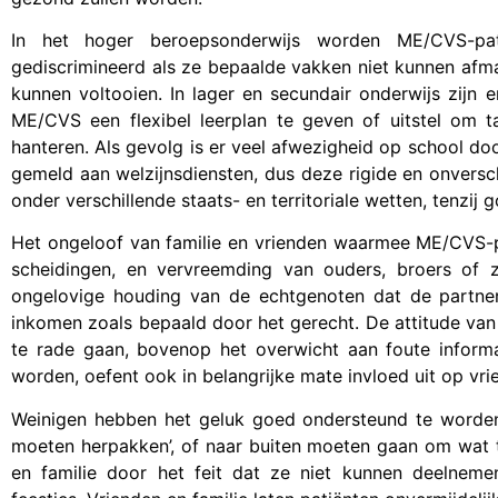
In het hoger beroepsonderwijs worden ME/CVS-pat
gediscrimineerd als ze bepaalde vakken niet kunnen afma
kunnen voltooien. In lager en secundair onderwijs zijn
ME/CVS een flexibel leerplan te geven of uitstel om 
hanteren. Als gevolg is er veel afwezigheid op school d
gemeld aan welzijnsdiensten, dus deze rigide en onversch
onder verschillende staats- en territoriale wetten, tenzi
Het ongeloof van familie en vrienden waarmee ME/CVS-pa
scheidingen, en vervreemding van ouders, broers of z
ongelovige houding van de echtgenoten dat de partn
inkomen zoals bepaald door het gerecht. De attitude van 
te rade gaan, bovenop het overwicht aan foute inform
worden, oefent ook in belangrijke mate invloed uit op vr
Weinigen hebben het geluk goed ondersteund te worden. D
moeten herpakken’, of naar buiten moeten gaan om wat 
en familie door het feit dat ze niet kunnen deelnemen