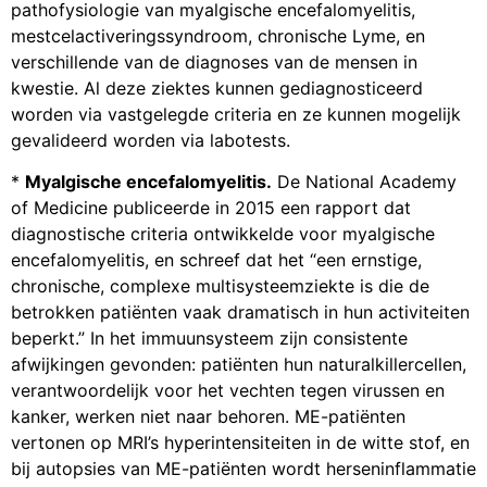
pathofysiologie van myalgische encefalomyelitis,
mestcelactiveringssyndroom, chronische Lyme, en
verschillende van de diagnoses van de mensen in
kwestie. Al deze ziektes kunnen gediagnosticeerd
worden via vastgelegde criteria en ze kunnen mogelijk
gevalideerd worden via labotests.
*
Myalgische encefalomyelitis.
De National Academy
of Medicine publiceerde in 2015 een rapport dat
diagnostische criteria ontwikkelde voor myalgische
encefalomyelitis, en schreef dat het “een ernstige,
chronische, complexe multisysteemziekte is die de
betrokken patiënten vaak dramatisch in hun activiteiten
beperkt.” In het immuunsysteem zijn consistente
afwijkingen gevonden: patiënten hun naturalkillercellen,
verantwoordelijk voor het vechten tegen virussen en
kanker, werken niet naar behoren. ME-patiënten
vertonen op MRI’s hyperintensiteiten in de witte stof, en
bij autopsies van ME-patiënten wordt herseninflammatie