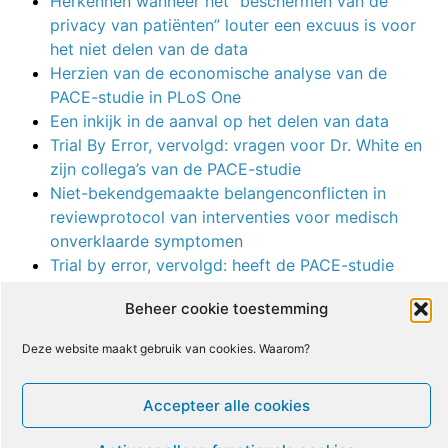
Herkennen wanneer het “beschermen van de
privacy van patiënten” louter een excuus is voor
het niet delen van de data
Herzien van de economische analyse van de
PACE-studie in PLoS One
Een inkijk in de aanval op het delen van data
Trial By Error, vervolgd: vragen voor Dr. White en
zijn collega’s van de PACE-studie
Niet-bekendgemaakte belangenconflicten in
reviewprotocol van interventies voor medisch
onverklaarde symptomen
Trial by error, vervolgd: heeft de PACE-studie
werkelijk bewezen dat graduele oefentherapie
Beheer cookie toestemming
veilig is?
Trial by error, vervolgd: meer nonsens van The
Deze website maakt gebruik van cookies. Waarom?
Lancet Psychiatry
We zijn tenminste niet ergerlijk
Accepteer alle cookies
Verdere inzichten in de oorlog tegen het delen van
data