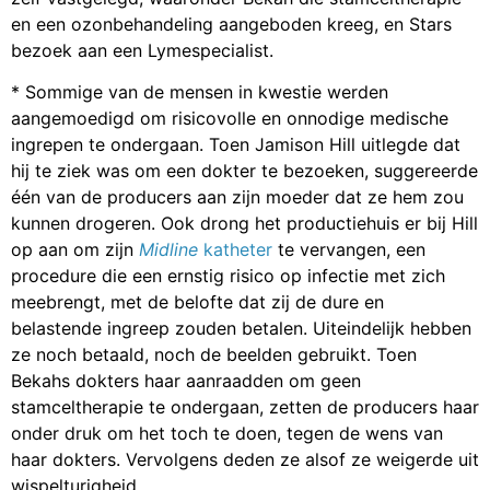
en een ozonbehandeling aangeboden kreeg, en Stars
bezoek aan een Lymespecialist.
* Sommige van de mensen in kwestie werden
aangemoedigd om risicovolle en onnodige medische
ingrepen te ondergaan. Toen Jamison Hill uitlegde dat
hij te ziek was om een dokter te bezoeken, suggereerde
één van de producers aan zijn moeder dat ze hem zou
kunnen drogeren. Ook drong het productiehuis er bij Hill
op aan om zijn
Midline
katheter
te vervangen, een
procedure die een ernstig risico op infectie met zich
meebrengt, met de belofte dat zij de dure en
belastende ingreep zouden betalen. Uiteindelijk hebben
ze noch betaald, noch de beelden gebruikt. Toen
Bekahs dokters haar aanraadden om geen
stamceltherapie te ondergaan, zetten de producers haar
onder druk om het toch te doen, tegen de wens van
haar dokters. Vervolgens deden ze alsof ze weigerde uit
wispelturigheid.