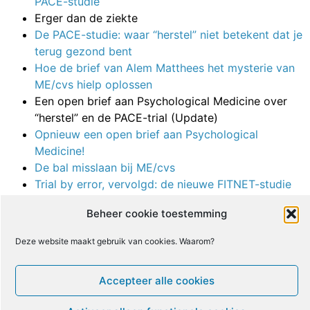
PACE-studie
Erger dan de ziekte
De PACE-studie: waar “herstel” niet betekent dat je
terug gezond bent
Hoe de brief van Alem Matthees het mysterie van
ME/cvs hielp oplossen
Een open brief aan Psychological Medicine over
“herstel” en de PACE-trial (Update)
Opnieuw een open brief aan Psychological
Medicine!
De bal misslaan bij ME/cvs
Trial by error, vervolgd: de nieuwe FITNET-studie
voor kinderen
Beheer cookie toestemming
Trial by error, vervolgd: een vervolgpost over
FITNET-NHS
Deze website maakt gebruik van cookies. Waarom?
Trial by error, vervolgd: de Nederlandse studies
(opnieuw!), en een Esther Crawley-bonus
Accepteer alle cookies
Trial by error, vervolgd: mijn lasterlijk bloggen op
Virology Blog