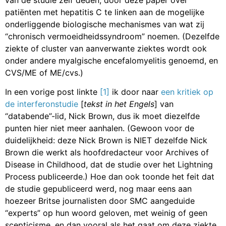
patiënten met hepatitis C te linken aan de mogelijke
onderliggende biologische mechanismes van wat zij
“chronisch vermoeidheidssyndroom” noemen. (Dezelfde
ziekte of cluster van aanverwante ziektes wordt ook
onder andere myalgische encefalomyelitis genoemd, en
CVS/ME of ME/cvs.)
In
een vorige post linkte
[1]
ik door naar
een kritiek op
de interferonstudie
[
tekst in het Engels
] van
“databende”-lid, Nick Brown, dus ik moet diezelfde
punten hier niet meer aanhalen. (Gewoon voor de
duidelijkheid: deze Nick Brown is NIET dezelfde Nick
Brown die werkt als hoofdredacteur voor Archives of
Disease in Childhood, dat de studie over het Lightning
Process publiceerde.) Hoe dan ook toonde het feit dat
de studie gepubliceerd werd, nog maar eens aan
hoezeer Britse journalisten door SMC aangeduide
“experts” op hun woord geloven, met weinig of geen
scepticisme, en dan vooral als het gaat om deze ziekte.