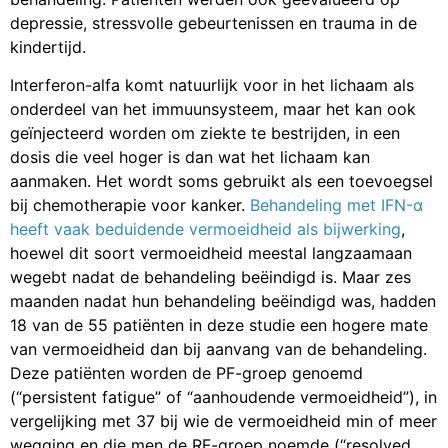
depressie, stressvolle gebeurtenissen en trauma in de
kindertijd.
Interferon-alfa komt natuurlijk voor in het lichaam als
onderdeel van het immuunsysteem, maar het kan ook
geïnjecteerd worden om ziekte te bestrijden, in een
dosis die veel hoger is dan wat het lichaam kan
aanmaken. Het wordt soms gebruikt als een toevoegsel
bij chemotherapie voor kanker.
Behandeling met IFN-α
heeft vaak beduidende vermoeidheid als bijwerking
,
hoewel dit soort vermoeidheid meestal langzaamaan
wegebt nadat de behandeling beëindigd is. Maar zes
maanden nadat hun behandeling beëindigd was, hadden
18 van de 55 patiënten in deze studie een hogere mate
van vermoeidheid dan bij aanvang van de behandeling.
Deze patiënten worden de PF-groep genoemd
(“persistent fatigue” of “aanhoudende vermoeidheid”), in
vergelijking met 37 bij wie de vermoeidheid min of meer
wegging en die men de RF-groep noemde (“resolved