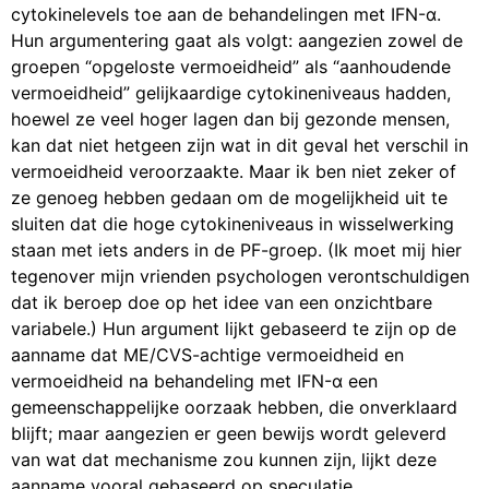
cytokinelevels toe aan de behandelingen met IFN-α.
Hun argumentering gaat als volgt: aangezien zowel de
groepen “opgeloste vermoeidheid” als “aanhoudende
vermoeidheid” gelijkaardige cytokineniveaus hadden,
hoewel ze veel hoger lagen dan bij gezonde mensen,
kan dat niet hetgeen zijn wat in dit geval het verschil in
vermoeidheid veroorzaakte. Maar ik ben niet zeker of
ze genoeg hebben gedaan om de mogelijkheid uit te
sluiten dat die hoge cytokineniveaus in wisselwerking
staan met iets anders in de PF-groep. (Ik moet mij hier
tegenover mijn vrienden psychologen verontschuldigen
dat ik beroep doe op het idee van een onzichtbare
variabele.) Hun argument lijkt gebaseerd te zijn op de
aanname dat ME/CVS-achtige vermoeidheid en
vermoeidheid na behandeling met IFN-α een
gemeenschappelijke oorzaak hebben, die onverklaard
blijft; maar aangezien er geen bewijs wordt geleverd
van wat dat mechanisme zou kunnen zijn, lijkt deze
aanname vooral gebaseerd op speculatie.