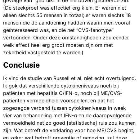
gevolge van” gebruikt in de hierboven geciteerde zin.
(De steekproef was effectief erg klein. Er waren niet
alleen slechts 55 mensen in totaal; er waren slechts 18
mensen die de aandoening hadden waarin men vooral
geïnteresseerd was, en die het “CVS-fenotype”
vertoonden. Onder deze omstandigheden zou eender
welk effect heel erg groot moeten zijn om met
zekerheid vastgesteld te worden.)
Conclusie
Ik vind de studie van Russell et al. niet echt overtuigend.
Ik gok dat verschillende cytokineniveaus noch bij
patiënten met hepatitis C/IFN-α, noch bij ME/CVS-
patiënten vermoeidheid voorspellen, en dat het
zogezegde verband tussen cytokineniveaus in week
vier van behandeling met IFN-α en de daaropvolgende
vermoeidheid net zo goed [statistische] ruis zou kunnen
zijn. Wat betreft de verklaring voor hoe ME/CVS begint,
en zeker wat betreft preventie of genezing, zal deze