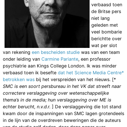
verbaasd toen
de Britse pers
niet lang
geleden met
veel bombarie
berichtte over
wat per slot
van rekening
een bescheiden studie
was van een team
onder leiding van
Carmine Pariante
, een professor
psychiatrie aan Kings College London. Ik was minder
verbaasd toen ik besefte
dat het Science Media Centre*
betrokken was
bij het verspreiden van het nieuws. [*
SMC is een soort persbureau in het VK dat streeft naar
correctere verslaggeving over wetenschappelijke
thema’s in de media; hun verslaggeving over ME is
echter berucht, n.v.d.r.
] De verslaggeving die tot stand
kwam door de inspanningen van SMC lagen grotendeels
in de lijn van de overdreven beweringen die de auteurs
van de studie zelf deden, door deze paper over