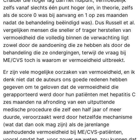
zelfs vanaf slechts één punt hoger (en, in theorie, zelfs
als de score 0 was bij aanvang en 1 op zes maanden
nadat de behandeling beëindigd was). Dus Russell et al.
vergelijken mensen die sneller of trager herstellen van
vermoeidheid die volledig binnen de verwachting ligt
zowel door de aandoening die ze hebben als door de
behandeling die ze ondergingen, terwijl de vraag bij
ME/CVS toch is waarom er vermoeidheid uitbreekt.
Er zijn vele mogelijke oorzaken van vermoeidheid, en ik
denk niet dat de auteurs ons goede redenen hebben
gegeven om te geloven dat de vermoeidheid die
gerapporteerd werd door hun patiënten met hepatitis C
zes maanden na afronding van een uitputtende
medische procedure die zelf een half jaar of meer
duurde, veroorzaakt werd door hetzelfde mechanisme
(wat dat dan ook mag zijn) als de jarenlange
aanhoudende vermoeidheid bij ME/CVS-patiënten,
vooral omdat het, voor zover we weten, zou kunnen dat