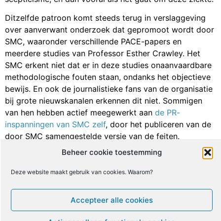
Ditzelfde patroon komt steeds terug in verslaggeving
over aanverwant onderzoek dat gepromoot wordt door
SMC, waaronder verschillende PACE-papers en
meerdere studies van Professor Esther Crawley. Het
SMC erkent niet dat er in deze studies onaanvaardbare
methodologische fouten staan, ondanks het objectieve
bewijs. En ook de journalistieke fans van de organisatie
bij grote nieuwskanalen erkennen dit niet. Sommigen
van hen hebben actief meegewerkt aan
de PR-
inspanningen van SMC zelf
, door het publiceren van de
door SMC samengestelde versie van de feiten.
Beheer cookie toestemming
Het blijft onduidelijk waarom het SMC zo veel moeite
deed om reclame te maken voor deze studie. Vanuit één
Deze website maakt gebruik van cookies. Waarom?
standpunt zouden de bevindingen geïnterpreteerd
kunnen worden als een ondermijning van de idee achter
Accepteer alle cookies
het GET/CGT-behandelingsparadigma, dat gestoeld is
op de hypothese dat zinloze overtuigingen en slecht