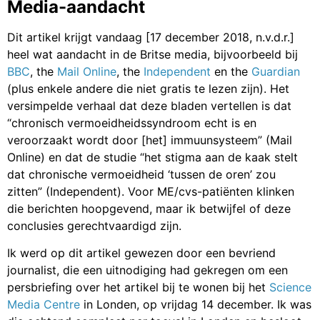
Media-aandacht
Dit artikel krijgt vandaag [17 december 2018, n.v.d.r.]
heel wat aandacht in de Britse media, bijvoorbeeld bij
BBC
, the
Mail Online
, the
Independent
en the
Guardian
(plus enkele andere die niet gratis te lezen zijn). Het
versimpelde verhaal dat deze bladen vertellen is dat
“chronisch vermoeidheidssyndroom echt is en
veroorzaakt wordt door [het] immuunsysteem” (Mail
Online) en dat de studie “het stigma aan de kaak stelt
dat chronische vermoeidheid ‘tussen de oren’ zou
zitten” (Independent). Voor ME/cvs-patiënten klinken
die berichten hoopgevend, maar ik betwijfel of deze
conclusies gerechtvaardigd zijn.
Ik werd op dit artikel gewezen door een bevriend
journalist, die een uitnodiging had gekregen om een
persbriefing over het artikel bij te wonen bij het
Science
Media Centre
in Londen, op vrijdag 14 december. Ik was