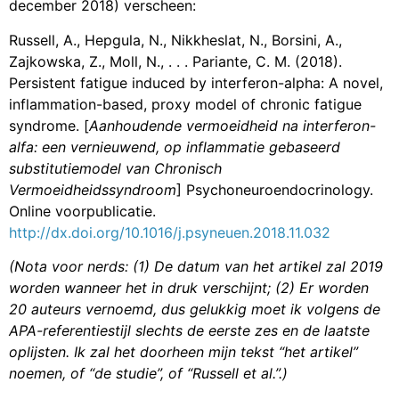
december 2018) verscheen:
Russell, A., Hepgula, N., Nikkheslat, N., Borsini, A.,
Zajkowska, Z., Moll, N., . . . Pariante, C. M. (2018).
Persistent fatigue induced by interferon-alpha: A novel,
inflammation-based, proxy model of chronic fatigue
syndrome. [
Aanhoudende vermoeidheid na interferon-
alfa: een vernieuwend, op inflammatie gebaseerd
substitutiemodel van Chronisch
Vermoeidheidssyndroom
] Psychoneuroendocrinology.
Online voorpublicatie.
http://dx.doi.org/10.1016/j.psyneuen.2018.11.032
(Nota voor nerds: (1) De datum van het artikel zal 2019
worden wanneer het in druk verschijnt; (2) Er worden
20 auteurs vernoemd, dus gelukkig moet ik volgens de
APA-referentiestijl slechts de eerste zes en de laatste
oplijsten. Ik zal het doorheen mijn tekst “het artikel”
noemen, of “de studie”, of “Russell et al.”.)