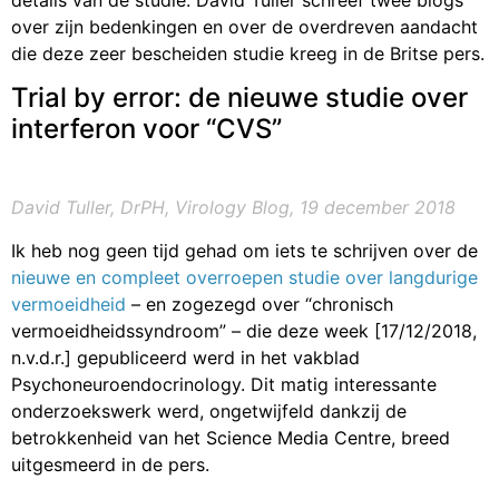
details van de studie. David Tuller schreef twee blogs
over zijn bedenkingen en over de overdreven aandacht
die deze zeer bescheiden studie kreeg in de Britse pers.
Trial by error: de nieuwe studie over
interferon voor “CVS”
David Tuller, DrPH, Virology Blog, 19 december 2018
Ik heb nog geen tijd gehad om iets te schrijven over de
nieuwe en compleet overroepen studie over langdurige
vermoeidheid
– en zogezegd over “chronisch
vermoeidheidssyndroom” – die deze week [17/12/2018,
n.v.d.r.] gepubliceerd werd in het vakblad
Psychoneuroendocrinology. Dit matig interessante
onderzoekswerk werd, ongetwijfeld dankzij de
betrokkenheid van het Science Media Centre, breed
uitgesmeerd in de pers.