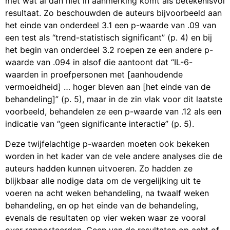
met wat al dan niet in aanmerking komt als betekenisvol
resultaat. Zo beschouwden de auteurs bijvoorbeeld aan
het einde van onderdeel 3.1 een p-waarde van .09 van
een test als “trend-statistisch significant” (p. 4) en bij
het begin van onderdeel 3.2 roepen ze een andere p-
waarde van .094 in alsof die aantoont dat “IL-6-
waarden in proefpersonen met [aanhoudende
vermoeidheid] … hoger bleven aan [het einde van de
behandeling]” (p. 5), maar in de zin vlak voor dit laatste
voorbeeld, behandelen ze een p-waarde van .12 als een
indicatie van “geen significante interactie” (p. 5).
Deze twijfelachtige p-waarden moeten ook bekeken
worden in het kader van de vele andere analyses die de
auteurs hadden kunnen uitvoeren. Zo hadden ze
blijkbaar alle nodige data om de vergelijking uit te
voeren na acht weken behandeling, na twaalf weken
behandeling, en op het einde van de behandeling,
evenals de resultaten op vier weken waar ze vooral
over rapporteerden. Geen van de resultaten op acht of