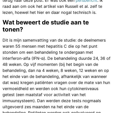
terug naar deze post. Er was ook een
persbericht
. Ik
raad aan om ook het artikel van Russell et al. zelf te
lezen, hoewel het hier en daar nogal technisch is.
Wat beweert de studie aan te
tonen?
Dit is mijn samenvatting van de studie: de deelnemers
waren 55 mensen met hepatitis C die op het punt
stonden om een behandeling te ondergaan met
interferon-alfa (IFN-α). De behandeling duurde 24, 36 of
48 weken. Op vijf momenten (bij het begin van de
behandeling, dan na 4 weken, 8 weken, 12 weken en op
het einde van de behandeling, afhankelijk van wanneer
dat was) kregen patiënten vragen over de mate van hun
vermoeidheid en werden ook hun cytokineniveaus
getest (een maatstaf voor activiteit van het
immuunsysteem). Dan werden deze tests nogmaals
uitgevoerd zes maanden na het einde van de
behandeling. Patiënten werden ook geëvalueerd op