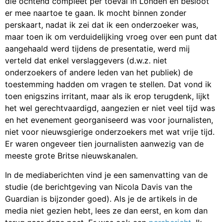
die ochtend compleet per toeval in Londen en besloot
er mee naartoe te gaan. Ik mocht binnen zonder
perskaart, nadat ik zei dat ik een onderzoeker was,
maar toen ik om verduidelijking vroeg over een punt dat
aangehaald werd tijdens de presentatie, werd mij
verteld dat enkel verslaggevers (d.w.z. niet
onderzoekers of andere leden van het publiek) de
toestemming hadden om vragen te stellen. Dat vond ik
toen enigszins irritant, maar als ik erop terugdenk, lijkt
het wel gerechtvaardigd, aangezien er niet veel tijd was
en het evenement georganiseerd was voor journalisten,
niet voor nieuwsgierige onderzoekers met wat vrije tijd.
Er waren ongeveer tien journalisten aanwezig van de
meeste grote Britse nieuwskanalen.
In de mediaberichten vind je een samenvatting van de
studie (de berichtgeving van Nicola Davis van the
Guardian is bijzonder goed). Als je de artikels in de
media niet gezien hebt, lees ze dan eerst, en kom dan