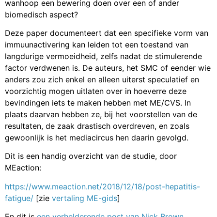
wanhoop een bewering doen over een of ander
biomedisch aspect?
Deze paper documenteert dat een specifieke vorm van
immuunactivering kan leiden tot een toestand van
langdurige vermoeidheid, zelfs nadat de stimulerende
factor verdwenen is. De auteurs, het SMC of eender wie
anders zou zich enkel en alleen uiterst speculatief en
voorzichtig mogen uitlaten over in hoeverre deze
bevindingen iets te maken hebben met ME/CVS. In
plaats daarvan hebben ze, bij het voorstellen van de
resultaten, de zaak drastisch overdreven, en zoals
gewoonlijk is het mediacircus hen daarin gevolgd.
Dit is een handig overzicht van de studie, door
MEaction:
https://www.meaction.net/2018/12/18/post-hepatitis-
fatigue/
[zie
vertaling ME-gids
]
En dit is
een verhelderende post van Nick Brown
,