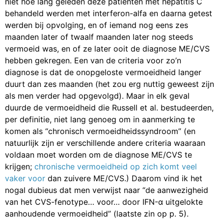
niet hoe lang geleden deze patiënten met hepatitis C
behandeld werden met interferon-alfa en daarna getest
werden bij opvolging, en of iemand nog eens zes
maanden later of twaalf maanden later nog steeds
vermoeid was, en of ze later ooit de diagnose ME/CVS
hebben gekregen. Een van de criteria voor zo’n
diagnose is dat de onopgeloste vermoeidheid langer
duurt dan zes maanden (het zou erg nuttig geweest zijn
als men verder had opgevolgd). Maar in elk geval
duurde de vermoeidheid die Russell et al. bestudeerden,
per definitie, niet lang genoeg om in aanmerking te
komen als “chronisch vermoeidheidssyndroom” (en
natuurlijk zijn er verschillende andere criteria waaraan
voldaan moet worden om de diagnose ME/CVS te
krijgen;
chronische vermoeidheid op zich komt veel
vaker voor
dan zuivere ME/CVS.) Daarom vind ik het
nogal dubieus dat men verwijst naar “de aanwezigheid
van het CVS-fenotype… voor… door IFN-α uitgelokte
aanhoudende vermoeidheid” (laatste zin op p. 5).