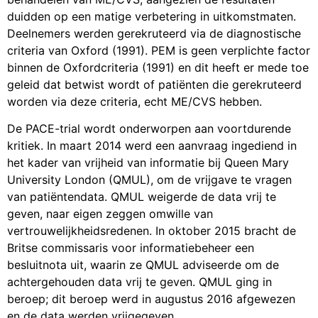
duidden op een matige verbetering in uitkomstmaten.
Deelnemers werden gerekruteerd via de diagnostische
criteria van Oxford (1991). PEM is geen verplichte factor
binnen de Oxfordcriteria (1991) en dit heeft er mede toe
geleid dat betwist wordt of patiënten die gerekruteerd
worden via deze criteria, echt ME/CVS hebben.
De PACE-trial wordt onderworpen aan voortdurende
kritiek. In maart 2014 werd een aanvraag ingediend in
het kader van vrijheid van informatie bij Queen Mary
University London (QMUL), om de vrijgave te vragen
van patiëntendata. QMUL weigerde de data vrij te
geven, naar eigen zeggen omwille van
vertrouwelijkheidsredenen. In oktober 2015 bracht de
Britse commissaris voor informatiebeheer een
besluitnota uit, waarin ze QMUL adviseerde om de
achtergehouden data vrij te geven. QMUL ging in
beroep; dit beroep werd in augustus 2016 afgewezen
en de data werden vrijgegeven.