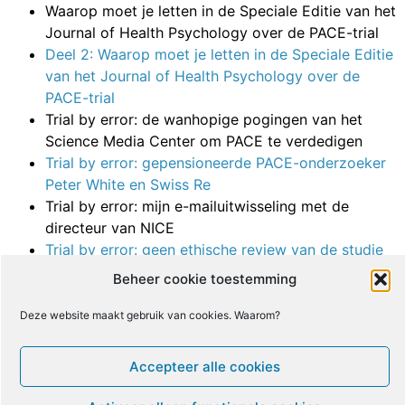
Waarop moet je letten in de Speciale Editie van het
Journal of Health Psychology over de PACE-trial
Deel 2: Waarop moet je letten in de Speciale Editie
van het Journal of Health Psychology over de
PACE-trial
Trial by error: de wanhopige pogingen van het
Science Media Center om PACE te verdedigen
Trial by error: gepensioneerde PACE-onderzoeker
Peter White en Swiss Re
Trial by error: mijn e-mailuitwisseling met de
directeur van NICE
Trial by error: geen ethische review van de studie
van Crawley over afwezigheid op school
Beheer cookie toestemming
Trial by error: verzoek om meer details over de
studie van Crawley over afwezigheid op school
Deze website maakt gebruik van cookies. Waarom?
Trial by error: de rapporten van de “deskundigen
ter zake” van NICE
Accepteer alle cookies
Trial by error: MEGA’s nieuwst mislukking
Trial by error: NICE verwerpt huidige richtlijn, plant