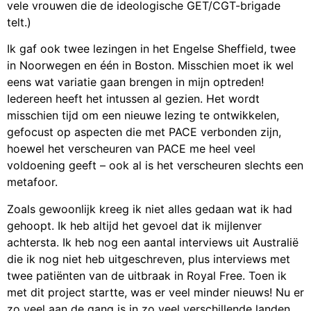
vele vrouwen die de ideologische GET/CGT-brigade
telt.)
Ik gaf ook twee lezingen in het Engelse Sheffield, twee
in Noorwegen en één in Boston. Misschien moet ik wel
eens wat variatie gaan brengen in mijn optreden!
Iedereen heeft het intussen al gezien. Het wordt
misschien tijd om een nieuwe lezing te ontwikkelen,
gefocust op aspecten die met PACE verbonden zijn,
hoewel het verscheuren van PACE me heel veel
voldoening geeft – ook al is het verscheuren slechts een
metafoor.
Zoals gewoonlijk kreeg ik niet alles gedaan wat ik had
gehoopt. Ik heb altijd het gevoel dat ik mijlenver
achtersta. Ik heb nog een aantal interviews uit Australië
die ik nog niet heb uitgeschreven, plus interviews met
twee patiënten van de uitbraak in Royal Free. Toen ik
met dit project startte, was er veel minder nieuws! Nu er
zo veel aan de gang is in zo veel verschillende landen,