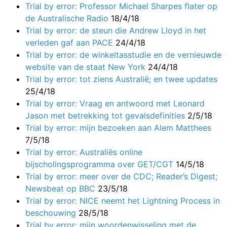
Trial by error: Professor Michael Sharpes flater op
de Australische Radio
18/4/18
Trial by error: de steun die Andrew Lloyd in het
verleden gaf aan PACE
24/4/18
Trial by error: de winkeltasstudie en de vernieuwde
website van de staat New York
24/4/18
Trial by error: tot ziens Australië; en twee updates
25/4/18
Trial by error: Vraag en antwoord met Leonard
Jason met betrekking tot gevalsdefinities
2/5/18
Trial by error: mijn bezoeken aan Alem Matthees
7/5/18
Trial by error: Australiës online
bijscholingsprogramma over GET/CGT
14/5/18
Trial by error: meer over de CDC; Reader’s Digest;
Newsbeat op BBC
23/5/18
Trial by error: NICE neemt het Lightning Process in
beschouwing
28/5/18
Trial by error: mijn woordenwisseling met de