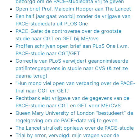
bezorgd om de PACE-studiedata vrij te geven
Open brief Prof. Malcolm Hooper aan The Lancet
Een half jaar gaat voorbij zonder de vrijgave van
PACE-studiedata uit PLOS One
PACE-Gate: de controverse over de grootste
studie naar CGT en GET bij ME/cvs
Proffen schrijven open brief aan PLoS One i.v.m.
PACE-studie naar CGT/GET
Correctie van PLoS verwijdert geanonimiseerde
patiëntengegevens in studie naar CVS (& zet ze
daarna terug)
“Hun mond viel open van verbazing over de PACE-
trial naar CGT en GET.”
Rechtbank eist vrijgave van de gegevens van de
PACE-studie naar CGT en GET voor ME/CVS
Queen Mary University of London “bestudeert” de
regelgeving om de PACE-data vrij te geven
The Lancet struikelt opnieuw over de PACE-studie
Trial by error, vervolgd: mijn vragen voor de