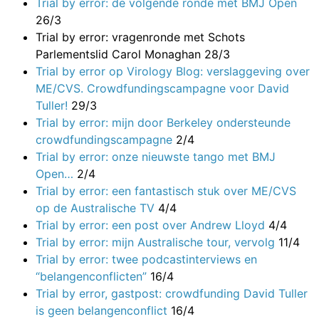
Trial by error: de volgende ronde met BMJ Open
26/3
Trial by error: vragenronde met Schots
Parlementslid Carol Monaghan
28/3
Trial by error op Virology Blog: verslaggeving over
ME/CVS. Crowdfundingscampagne voor David
Tuller!
29/3
Trial by error: mijn door Berkeley ondersteunde
crowdfundingscampagne
2/4
Trial by error: onze nieuwste tango met BMJ
Open…
2/4
Trial by error: een fantastisch stuk over ME/CVS
op de Australische TV
4/4
Trial by error: een post over Andrew Lloyd
4/4
Trial by error: mijn Australische tour, vervolg
11/4
Trial by error: twee podcastinterviews en
“belangenconflicten”
16/4
Trial by error, gastpost: crowdfunding David Tuller
is geen belangenconflict
16/4