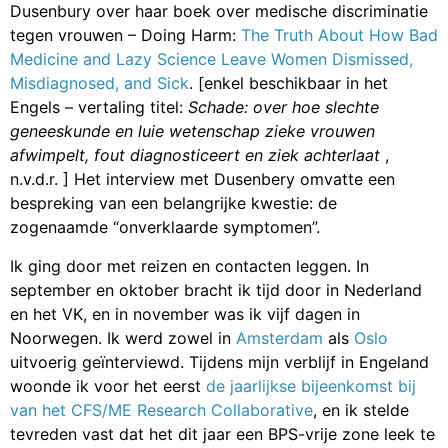
Dusenbury over haar boek over medische discriminatie
tegen vrouwen – Doing Harm:
The Truth About How Bad
Medicine and Lazy Science Leave Women Dismissed,
Misdiagnosed, and Sick
. [enkel beschikbaar in het
Engels – vertaling titel:
Schade: over hoe slechte
geneeskunde en luie wetenschap zieke vrouwen
afwimpelt, fout diagnosticeert en ziek achterlaat
,
n.v.d.r. ] Het interview met Dusenbery omvatte een
bespreking van een belangrijke kwestie: de
zogenaamde “onverklaarde symptomen”.
Ik ging door met reizen en contacten leggen. In
september en oktober bracht ik tijd door in Nederland
en het VK, en in november was ik vijf dagen in
Noorwegen. Ik werd zowel in
Amsterdam
als
Oslo
uitvoerig geïnterviewd. Tijdens mijn verblijf in Engeland
woonde ik voor het eerst
de jaarlijkse bijeenkomst bij
van het CFS/ME Research Collaborative
, en ik stelde
tevreden vast dat het dit jaar een BPS-vrije zone leek te