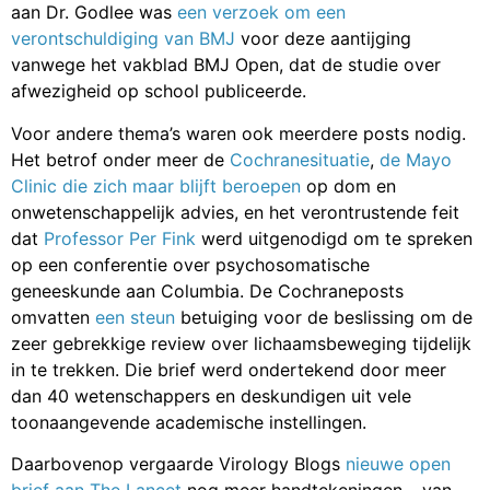
aan Dr. Godlee was
een verzoek om een
verontschuldiging van BMJ
voor deze aantijging
vanwege het vakblad BMJ Open, dat de studie over
afwezigheid op school publiceerde.
Voor andere thema’s waren ook meerdere posts nodig.
Het betrof onder meer de
Cochranesituatie
,
de Mayo
Clinic die zich maar blijft beroepen
op dom en
onwetenschappelijk advies, en het verontrustende feit
dat
Professor Per Fink
werd uitgenodigd om te spreken
op een conferentie over psychosomatische
geneeskunde aan Columbia. De Cochraneposts
omvatten
een steun
betuiging voor de beslissing om de
zeer gebrekkige review over lichaamsbeweging tijdelijk
in te trekken. Die brief werd ondertekend door meer
dan 40 wetenschappers en deskundigen uit vele
toonaangevende academische instellingen.
Daarbovenop vergaarde Virology Blogs
nieuwe open
brief aan The Lancet
nog meer handtekeningen – van