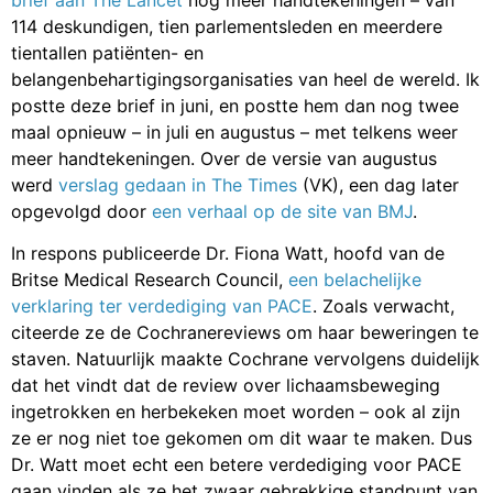
114 deskundigen, tien parlementsleden en meerdere
tientallen patiënten- en
belangenbehartigingsorganisaties van heel de wereld. Ik
postte deze brief in juni, en postte hem dan nog twee
maal opnieuw – in juli en augustus – met telkens weer
meer handtekeningen. Over de versie van augustus
werd
verslag gedaan in The Times
(VK), een dag later
opgevolgd door
een verhaal op de site van BMJ
.
In respons publiceerde Dr. Fiona Watt, hoofd van de
Britse Medical Research Council,
een belachelijke
verklaring ter verdediging van PACE
. Zoals verwacht,
citeerde ze de Cochranereviews om haar beweringen te
staven. Natuurlijk maakte Cochrane vervolgens duidelijk
dat het vindt dat de review over lichaamsbeweging
ingetrokken en herbekeken moet worden – ook al zijn
ze er nog niet toe gekomen om dit waar te maken. Dus
Dr. Watt moet echt een betere verdediging voor PACE
gaan vinden als ze het zwaar gebrekkige standpunt van