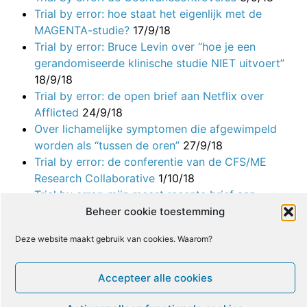
Trial by error: hoe staat het eigenlijk met de
MAGENTA-studie?
17/9/18
Trial by error: Bruce Levin over “hoe je een
gerandomiseerde klinische studie NIET uitvoert”
18/9/18
Trial by error: de open brief aan Netflix over
Afflicted
24/9/18
Over lichamelijke symptomen die afgewimpeld
worden als “tussen de oren”
27/9/18
Trial by error: de conferentie van de CFS/ME
Research Collaborative
1/10/18
Trial by error: mijn meest recente brief aan
Archives of Disease in Childhood
8/10/18
Beheer cookie toestemming
Trial by error: mijn eerste post over het IAPT-
Deze website maakt gebruik van cookies. Waarom?
programma
10/10/18
Trial by error: Per Fink in New York
16/10/18
Trial by error: de zielige reactie van de
Accepteer alle cookies
Psychosomatische Conferentie
17/10/18