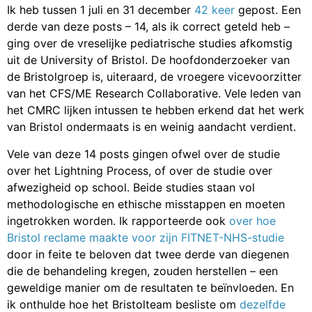
Ik heb tussen 1 juli en 31 december
42 keer
gepost. Een
derde van deze posts – 14, als ik correct geteld heb –
ging over de vreselijke pediatrische studies afkomstig
uit de University of Bristol. De hoofdonderzoeker van
de Bristolgroep is, uiteraard, de vroegere vicevoorzitter
van het CFS/ME Research Collaborative. Vele leden van
het CMRC lijken intussen te hebben erkend dat het werk
van Bristol ondermaats is en weinig aandacht verdient.
Vele van deze 14 posts gingen ofwel over de studie
over het Lightning Process, of over de studie over
afwezigheid op school. Beide studies staan vol
methodologische en ethische misstappen en moeten
ingetrokken worden. Ik rapporteerde ook
over hoe
Bristol reclame maakte voor zijn FITNET-NHS-studie
door in feite te beloven dat twee derde van diegenen
die de behandeling kregen, zouden herstellen – een
geweldige manier om de resultaten te beïnvloeden. En
ik onthulde hoe het Bristolteam besliste om
dezelfde