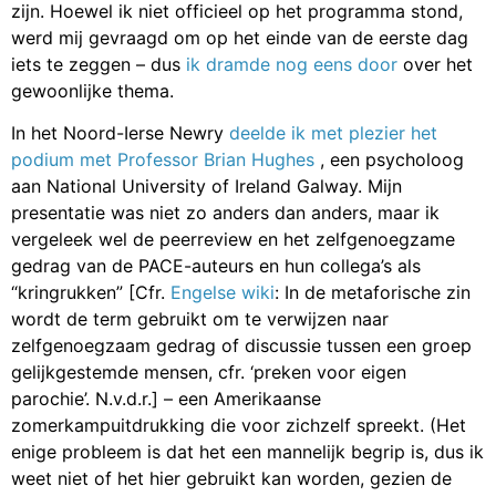
zijn. Hoewel ik niet officieel op het programma stond,
werd mij gevraagd om op het einde van de eerste dag
iets te zeggen – dus
ik dramde nog eens door
over het
gewoonlijke thema.
In het Noord-Ierse Newry
deelde ik met plezier het
podium met Professor Brian Hughes
, een psycholoog
aan National University of Ireland Galway. Mijn
presentatie was niet zo anders dan anders, maar ik
vergeleek wel de peerreview en het zelfgenoegzame
gedrag van de PACE-auteurs en hun collega’s als
“kringrukken” [Cfr.
Engelse wiki
: In de metaforische zin
wordt de term gebruikt om te verwijzen naar
zelfgenoegzaam gedrag of discussie tussen een groep
gelijkgestemde mensen, cfr. ‘preken voor eigen
parochie’. N.v.d.r.] – een Amerikaanse
zomerkampuitdrukking die voor zichzelf spreekt. (Het
enige probleem is dat het een mannelijk begrip is, dus ik
weet niet of het hier gebruikt kan worden, gezien de