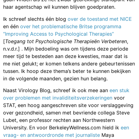
haar agentschap wil kunnen blijven goedpraten.
Ik schreef slechts één blog
over de toestand met NICE
en één
over het problematische Britse programma
“Improving Access to Psychological Therapies”
[
Toegang tot Psychologische Therapieën Verbeteren
,
n.v.d.r.] . Mijn bedoeling was om tijdens deze periode
meer tijd te besteden aan deze kwesties, maar dat is
me niet gelukt; er komen telkens andere gebeurtenissen
tussen. Ik hoop deze thema’s beter te kunnen bekijken
in de volgende maanden, gezien hun belang.
Naast Virology Blog, schreef ik ook mee aan
een stuk
over problemen met invaliditeitsverzekeringen
voor
STAT, een hoog aangeschreven site voor verslaggeving
over gezondheid, samen met bevriende collega Steve
Lubet, een professor rechten aan Northwestern
University. En voor BerkeleyWellness.com hield ik
een
vraag- en antwoordronde met journaliste
Maya