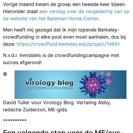
Vorige maand kwam de groep een tweede keer bijeen.
Hieronder staat
een verslag over de vergadering van op
de website van het Bateman Horne Center
.
Men heeft mij gezegd dat ik mijn lopende Berkeley-
crowdfunding in elke post even moet aanhalen, dus bij
deze:
https://crowdfund.berkeley.edu/project/14941
N.v.d.r. Inmiddels is de crowdfundingcampagne met
succes afgerond!
©
David Tuller voor Virology Blog. Vertaling Abby,
redactie Zuiderzon, ME-gids.
**********
Een volgende stap voor de ME/cvs-