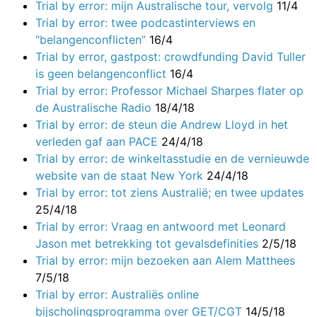
Trial by error: mijn Australische tour, vervolg
11/4
Trial by error: twee podcastinterviews en
“belangenconflicten”
16/4
Trial by error, gastpost: crowdfunding David Tuller
is geen belangenconflict
16/4
Trial by error: Professor Michael Sharpes flater op
de Australische Radio
18/4/18
Trial by error: de steun die Andrew Lloyd in het
verleden gaf aan PACE
24/4/18
Trial by error: de winkeltasstudie en de vernieuwde
website van de staat New York
24/4/18
Trial by error: tot ziens Australië; en twee updates
25/4/18
Trial by error: Vraag en antwoord met Leonard
Jason met betrekking tot gevalsdefinities
2/5/18
Trial by error: mijn bezoeken aan Alem Matthees
7/5/18
Trial by error: Australiës online
bijscholingsprogramma over GET/CGT
14/5/18