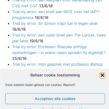
Trial By Error: een leerplan voor behandeling van
CVS met CGT
13/6/18
Trial by error: een brief aan NICE over het IAPT-
programma
18/6/18
Trial by error: Sir Simon trapt bal in eigen doel
18/6/18
Trial by error: een open brief aan The Lancet, twee
jaar later
19/6/18
Trial by error: Professor Sharpes driftige
opmerkingen – in wiens naam spreekt hij eigenlijk?
25/6/18
Trial by error: mijn gesprek met professor Bishop
25/6/18
Beheer cookie toestemming
Trial by error: Professor Sharpes briefing aan
Monaghan vóór de hoorzitting
2/7/18
Deze website maakt gebruik van cookies. Waarom?
Trial by error: mijn brief aan Fiona Godlee
2/7/18
Trial by error: zijn alle experts in klinische studies
Accepteer alle cookies
fan van PACE?
9/7/18
Trial by error: nog maar eens een oproep aan The