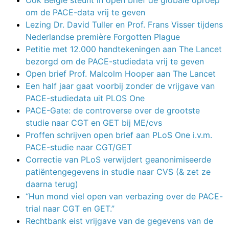
Ook België steunt in open brief de globale oproep
om de PACE-data vrij te geven
Lezing Dr. David Tuller en Prof. Frans Visser tijdens
Nederlandse première Forgotten Plague
Petitie met 12.000 handtekeningen aan The Lancet
bezorgd om de PACE-studiedata vrij te geven
Open brief Prof. Malcolm Hooper aan The Lancet
Een half jaar gaat voorbij zonder de vrijgave van
PACE-studiedata uit PLOS One
PACE-Gate: de controverse over de grootste
studie naar CGT en GET bij ME/cvs
Proffen schrijven open brief aan PLoS One i.v.m.
PACE-studie naar CGT/GET
Correctie van PLoS verwijdert geanonimiseerde
patiëntengegevens in studie naar CVS (& zet ze
daarna terug)
“Hun mond viel open van verbazing over de PACE-
trial naar CGT en GET.”
Rechtbank eist vrijgave van de gegevens van de