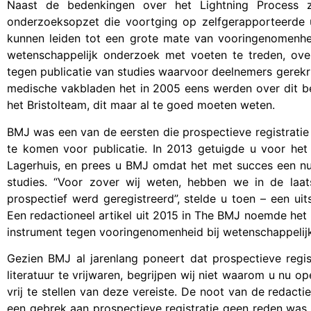
Naast de bedenkingen over het Lightning Process z
onderzoeksopzet die voortging op zelfgerapporteerde
kunnen leiden tot een grote mate van vooringenomenhe
wetenschappelijk onderzoek met voeten te treden, ove
tegen publicatie van studies waarvoor deelnemers gerekru
medische vakbladen het in 2005 eens werden over dit b
het Bristolteam, dit maar al te goed moeten weten.
BMJ was een van de eersten die prospectieve registrati
te komen voor publicatie. In 2013 getuigde u voor he
Lagerhuis, en prees u BMJ omdat het met succes een nul
studies. “Voor zover wij weten, hebben we in de laat
prospectief werd geregistreerd”, stelde u toen – een ui
Een redactioneel artikel uit 2015 in The BMJ noemde het 
instrument tegen vooringenomenheid bij wetenschappelijke
Gezien BMJ al jarenlang poneert dat prospectieve regis
literatuur te vrijwaren, begrijpen wij niet waarom u nu 
vrij te stellen van deze vereiste. De noot van de redact
een gebrek aan prospectieve registratie geen reden was t