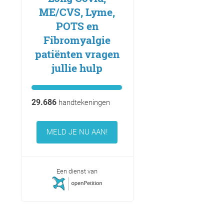
ME/CVS, Lyme,
POTS en
Fibromyalgie
patiënten vragen
jullie hulp
29.686
handtekeningen
MELD JE NU AAN!
Een dienst van