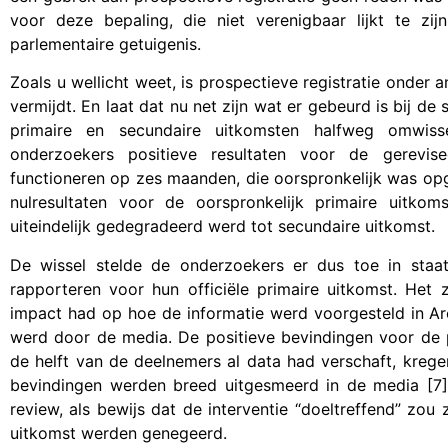
voor deze bepaling, die niet verenigbaar lijkt te zij
parlementaire getuigenis.
Zoals u wellicht weet, is prospectieve registratie onder
vermijdt. En laat dat nu net zijn wat er gebeurd is bij d
primaire en secundaire uitkomsten halfweg omwiss
onderzoekers positieve resultaten voor de gerevise
functioneren op zes maanden, die oorspronkelijk was op
nulresultaten voor de oorspronkelijk primaire uitk
uiteindelijk gedegradeerd werd tot secundaire uitkomst.
De wissel stelde de onderzoekers er dus toe in staat 
rapporteren voor hun officiële primaire uitkomst. He
impact had op hoe de informatie werd voorgesteld in Ar
werd door de media. De positieve bevindingen voor de 
de helft van de deelnemers al data had verschaft, kreg
bevindingen werden breed uitgesmeerd in de media [7]
review, als bewijs dat de interventie “doeltreffend” zou 
uitkomst werden genegeerd.