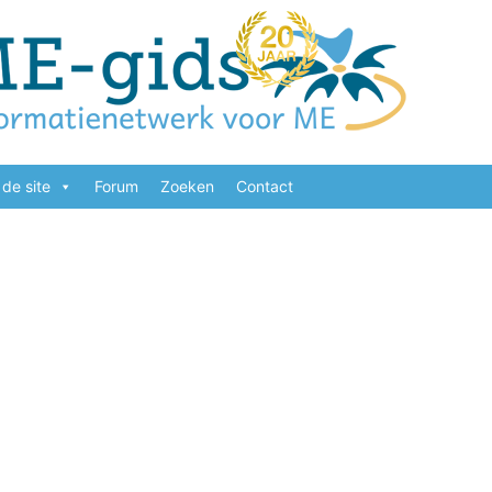
de site
Forum
Zoeken
Contact