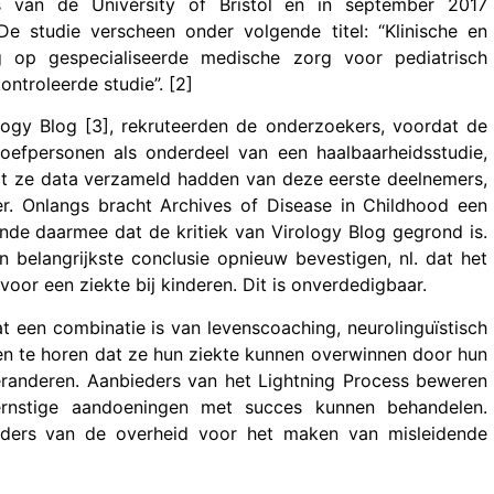
s van de University of Bristol en in september 2017
e studie verscheen onder volgende titel: “Klinische en
ing op gespecialiseerde medische zorg voor pediatrisch
troleerde studie”. [2]
ogy Blog [3], rekruteerden de onderzoekers, voordat de
oefpersonen als onderdeel van een haalbaarheidsstudie,
at ze data verzameld hadden van deze eerste deelnemers,
er. Onlangs bracht Archives of Disease in Childhood een
ende daarmee dat de kritiek van Virology Blog gegrond is.
 belangrijkste conclusie opnieuw bevestigen, nl. dat het
voor een ziekte bij kinderen. Dit is onverdedigbaar.
 een combinatie is van levenscoaching, neurolinguïstisch
en te horen dat ze hun ziekte kunnen overwinnen door hun
eranderen. Aanbieders van het Lightning Process beweren
 ernstige aandoeningen met succes kunnen behandelen.
ouders van de overheid voor het maken van misleidende