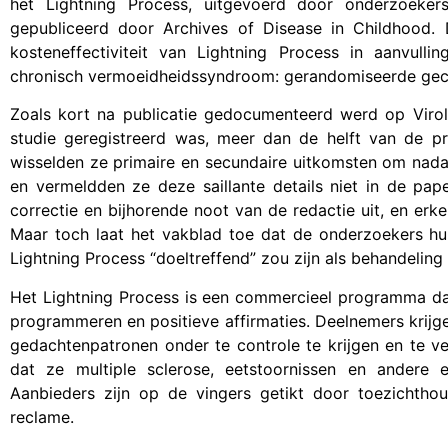
het Lightning Process, uitgevoerd door onderzoeker
gepubliceerd door Archives of Disease in Childhood. D
kosteneffectiviteit van Lightning Process in aanvull
chronisch vermoeidheidssyndroom: gerandomiseerde gecon
Zoals kort na publicatie gedocumenteerd werd op Virol
studie geregistreerd was, meer dan de helft van de pr
wisselden ze primaire en secundaire uitkomsten om nad
en vermeldden ze deze saillante details niet in de pap
correctie en bijhorende noot van de redactie uit, en erk
Maar toch laat het vakblad toe dat de onderzoekers hun
Lightning Process “doeltreffend” zou zijn als behandeling 
Het Lightning Process is een commercieel programma dat
programmeren en positieve affirmaties. Deelnemers krijg
gedachtenpatronen onder te controle te krijgen en te v
dat ze multiple sclerose, eetstoornissen en andere
Aanbieders zijn op de vingers getikt door toezichth
reclame.