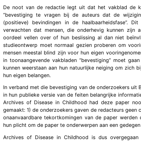
De noot van de redactie legt uit dat het vakblad de 
“bevestiging te vragen bij de auteurs dat de wijzig
(positieve) bevindingen in de haalbaarheidsfase”. Di
verwachten dat mensen, die onderhevig kunnen zijn a
oordeel vellen over of hun beslissing al dan niet beï
studieontwerp moet normaal gezien proberen om voor
mensen meestal blind zijn voor hun eigen vooringenom
in toonaangevende vakbladen “bevestiging” moet gaan 
kunnen weerstaan aan hun natuurlijke neiging om zich bij
hun eigen belangen.
In verband met die bevestiging van de onderzoekers uit B
in hun publieke versie van de feiten belangrijke informati
Archives of Disease in Childhood had deze paper nooi
gemaakt: 1) de onderzoekers gaven de redacteurs geen co
onaanvaardbare tekortkomingen van de paper werden d
hun plicht om de paper te onderwerpen aan een gedegen 
Archives of Disease in Childhood is dus overgegaan to