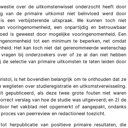
kwestie over de uitkomstenwissel onderzocht heeft door
ing van de primaire uitkomst niet beïnvloed werd door
t is een verbijsterende uitspraak. We kunnen toch niet
an vooringenomenheid, een onpartijdig en betrouwbaar
nvloed is geweest door mogelijke vooringenomenheid. Een
ingenomenheid tot een minimum te beperken, net omdat
enheid. Het kan toch niet dat gerenommeerde wetenschap
vragen bij onderzoekers over of ze al dan niet hebben
 de selectie van primaire uitkomsten te laten leiden door
ristol, is het bovendien belangrijk om te onthouden dat ze
e weglieten over studieregistratie en uitkomstverwisseling.
t gepubliceerd, als deze twee grote fouten niet waren
rrect verslag van hoe de studie was uitgevoerd; en 2) de
oor het vakblad niet opgemerkt of aangepakt, ondanks
proces van peerreview en redactioneel toezicht.
t herpublicatie van positieve primaire resultaten, die