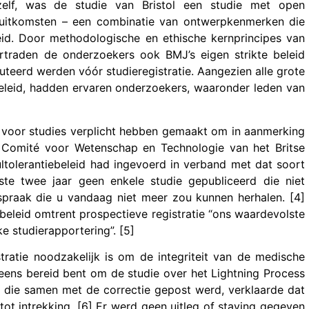
elf, was de studie van Bristol een studie met open
 uitkomsten – een combinatie van ontwerpkenmerken die
id. Door methodologische en ethische kernprincipes van
rtraden de onderzoekers ook BMJ’s eigen strikte beleid
teerd werden vóór studieregistratie. Aangezien alle grote
eleid, hadden ervaren onderzoekers, waaronder leden van
e voor studies verplicht hebben gemaakt om in aanmerking
t Comité voor Wetenschap en Technologie van het Britse
tolerantiebeleid had ingevoerd in verband met dat soort
ste twee jaar geen enkele studie gepubliceerd die niet
tspraak die u vandaag niet meer zou kunnen herhalen. [4]
beleid omtrent prospectieve registratie “ons waardevolste
 studierapportering”. [5]
tratie noodzakelijk is om de integriteit van de medische
opeens bereid bent om de studie over het Lightning Process
ie die samen met de correctie gepost werd, verklaarde dat
ot intrekking. [6] Er werd geen uitleg of staving gegeven