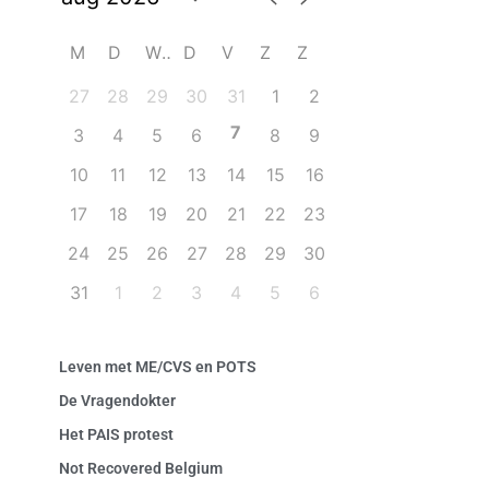
M
D
W
D
V
Z
Z
27
28
29
30
31
1
2
7
3
4
5
6
8
9
10
11
12
13
14
15
16
17
18
19
20
21
22
23
24
25
26
27
28
29
30
31
1
2
3
4
5
6
Leven met ME/CVS en POTS
De Vragendokter
Het PAIS protest
Not Recovered Belgium