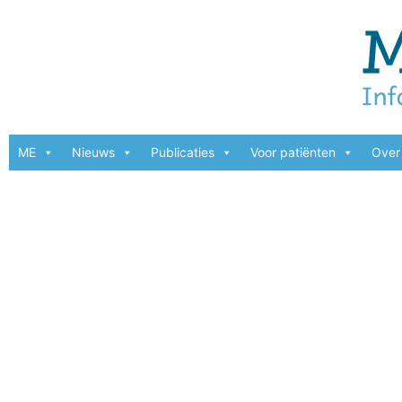
ME
Nieuws
Publicaties
Voor patiënten
Over 