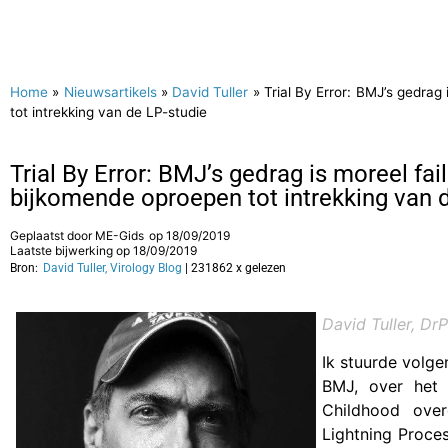
Home
»
Nieuwsartikels
»
David Tuller
»
Trial By Error: BMJ’s gedrag
tot intrekking van de LP-studie
Trial By Error: BMJ’s gedrag is moreel fai
bijkomende oproepen tot intrekking van 
Geplaatst door
ME-Gids
op
18/09/2019
Laatste bijwerking op 18/09/2019
Bron:
David Tuller, Virology Blog
| 231862 x gelezen
David Tuller, Dr
Ik stuurde volge
BMJ, over het 
Childhood over
Lightning Proces