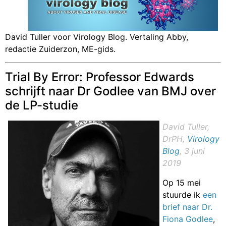
David Tuller voor Virology Blog. Vertaling Abby,
redactie Zuiderzon, ME-gids.
Trial By Error: Professor Edwards
schrijft naar Dr Godlee van BMJ over
de LP-studie
David Tuller,
DrPH,
Virology
Blog
, 3 juni
2019
Op 15 mei
stuurde ik
een
brief naar Dr.
Fiona Godlee
,