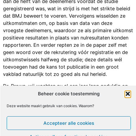
dan de helft van de deelnemers voordat de studie
geregistreerd was, wat in strijd is met het strikte beleid
dat BMJ beweert te voeren. Vervolgens wisselden ze
uitkomstmaten om, op basis van data van deze
vroegste deelnemers, waardoor ze als primaire uitkomst
positieve resultaten in plaats van nulresultaten konden
rapporteren. En verder repten ze in de paper zelf met
geen woord over de rekrutering vóór registratie en de
uitkomstwissels halfweg de studie; deze details wél
toevoegen had de kans tot publicatie in een groot
vakblad natuurlijk tot zo goed als nul herleid.
Dr. Brown, wij wachten nu al een jaar lang geduldig op
uw beloofde “uitgebreide antwoord als we er klaar mee
Beheer cookie toestemming
zijn”. Kunt u ons uitleggen waarom Archives nog niet
Deze website maakt gebruik van cookies. Waarom?
klaar is om uitgebreid te antwoorden, na zo’n lange
periode van redactionele beschouwing? Waarom geeft u
geen datum tegen wanneer Archives klaar kan zijn om
Accepteer alle cookies
uitgebreid te antwoorden op de duidelijke reeks feiten