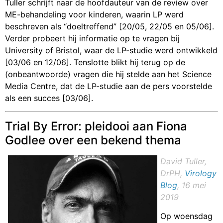
Tuller schrijft naar de hoofdauteur van de review over
ME-behandeling voor kinderen, waarin LP werd
beschreven als “doeltreffend” [20/05, 22/05 en 05/06].
Verder probeert hij informatie op te vragen bij
University of Bristol, waar de LP-studie werd ontwikkeld
[03/06 en 12/06]. Tenslotte blikt hij terug op de
(onbeantwoorde) vragen die hij stelde aan het Science
Media Centre, dat de LP-studie aan de pers voorstelde
als een succes [03/06].
Trial By Error: pleidooi aan Fiona
Godlee over een bekend thema
David Tuller,
DrPH,
Virology
Blog
, 16 mei
2019
Op woensdag