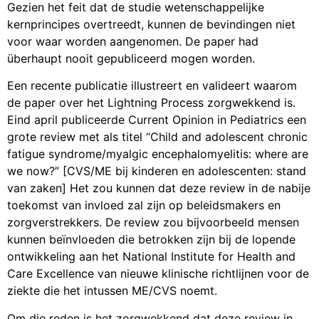
Gezien het feit dat de studie wetenschappelijke
kernprincipes overtreedt, kunnen de bevindingen niet
voor waar worden aangenomen. De paper had
überhaupt nooit gepubliceerd mogen worden.
Een recente publicatie illustreert en valideert waarom
de paper over het Lightning Process zorgwekkend is.
Eind april publiceerde Current Opinion in Pediatrics een
grote review met als titel “Child and adolescent chronic
fatigue syndrome/myalgic encephalomyelitis: where are
we now?” [CVS/ME bij kinderen en adolescenten: stand
van zaken] Het zou kunnen dat deze review in de nabije
toekomst van invloed zal zijn op beleidsmakers en
zorgverstrekkers. De review zou bijvoorbeeld mensen
kunnen beïnvloeden die betrokken zijn bij de lopende
ontwikkeling aan het National Institute for Health and
Care Excellence van nieuwe klinische richtlijnen voor de
ziekte die het intussen ME/CVS noemt.
Om die reden is het zorgwekkend dat deze review in