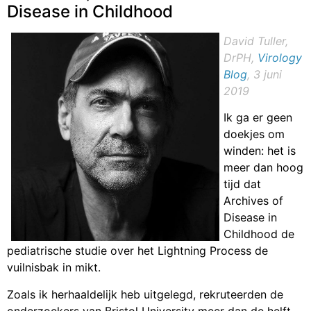
Disease in Childhood
David Tuller,
DrPH,
Virology
Blog
, 3 juni
2019
Ik ga er geen
doekjes om
winden: het is
meer dan hoog
tijd dat
Archives of
Disease in
Childhood de
pediatrische studie over het Lightning Process de
vuilnisbak in mikt.
Zoals ik herhaaldelijk heb uitgelegd, rekruteerden de
onderzoekers van Bristol University meer dan de helft