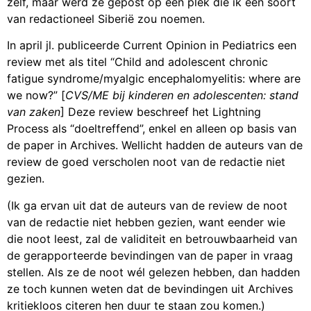
zelf, maar werd ze gepost op een plek die ik een soort
van redactioneel Siberië zou noemen.
In april jl. publiceerde Current Opinion in Pediatrics een
review met als titel “Child and adolescent chronic
fatigue syndrome/myalgic encephalomyelitis: where are
we now?” [
CVS/ME bij kinderen en adolescenten: stand
van zaken
] Deze review beschreef het Lightning
Process als “doeltreffend”, enkel en alleen op basis van
de paper in Archives. Wellicht hadden de auteurs van de
review de goed verscholen noot van de redactie niet
gezien.
(Ik ga ervan uit dat de auteurs van de review de noot
van de redactie niet hebben gezien, want eender wie
die noot leest, zal de validiteit en betrouwbaarheid van
de gerapporteerde bevindingen van de paper in vraag
stellen. Als ze de noot wél gelezen hebben, dan hadden
ze toch kunnen weten dat de bevindingen uit Archives
kritiekloos citeren hen duur te staan zou komen.)