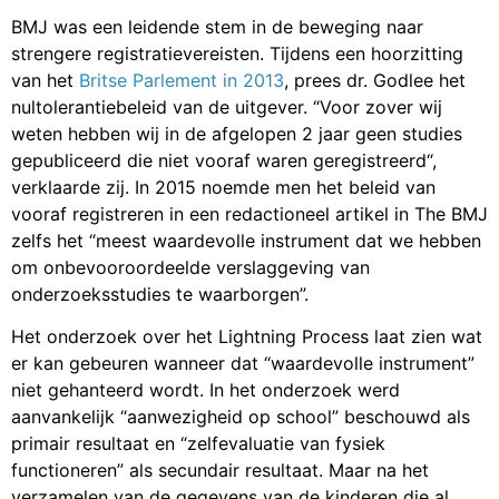
BMJ was een leidende stem in de beweging naar
strengere registratievereisten. Tijdens een hoorzitting
van het
Britse Parlement in 2013
, prees dr. Godlee het
nultolerantiebeleid van de uitgever. “Voor zover wij
weten hebben wij in de afgelopen 2 jaar geen studies
gepubliceerd die niet vooraf waren geregistreerd“,
verklaarde zij. In 2015 noemde men het beleid van
vooraf registreren in een redactioneel artikel in The BMJ
zelfs het “meest waardevolle instrument dat we hebben
om onbevooroordeelde verslaggeving van
onderzoeksstudies te waarborgen”.
Het onderzoek over het Lightning Process laat zien wat
er kan gebeuren wanneer dat “waardevolle instrument”
niet gehanteerd wordt. In het onderzoek werd
aanvankelijk “aanwezigheid op school” beschouwd als
primair resultaat en “zelfevaluatie van fysiek
functioneren” als secundair resultaat. Maar na het
verzamelen van de gegevens van de kinderen die al