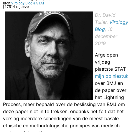
Bron:
Virology Blog & STAT
| 17514 x gelezen
Dr. David
Tuller,
Virology
Blog
, 16
december
2019
Afgelopen
vrijdag
plaatste STAT
mijn opiniestuk
over BMJ en
de paper over
het Lightning
Process, meer bepaald over de beslissing van BMJ om
deze paper niet in te trekken, ondanks het feit dat het
verslag meerdere schendingen van de meest basale
ethische en methodologische principes van medisch