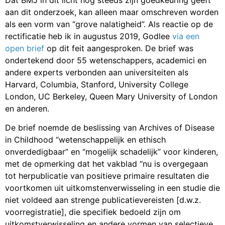
aan dit onderzoek, kan alleen maar omschreven worden
als een vorm van “grove nalatigheid”. Als reactie op de
rectificatie heb ik in augustus 2019, Godlee
via een
open brief
op dit feit aangesproken. De brief was
ondertekend door 55 wetenschappers, academici en
andere experts verbonden aan universiteiten als
Harvard, Columbia, Stanford, University College
London, UC Berkeley, Queen Mary University of London
en anderen.
De brief noemde de beslissing van Archives of Disease
in Childhood “wetenschappelijk en ethisch
onverdedigbaar” en “mogelijk schadelijk” voor kinderen,
met de opmerking dat het vakblad “nu is overgegaan
tot herpublicatie van positieve primaire resultaten die
voortkomen uit uitkomstenverwisseling in een studie die
niet voldeed aan strenge publicatievereisten [d.w.z.
voorregistratie], die specifiek bedoeld zijn om
uitkomstverwisseling en andere vormen van selectieve