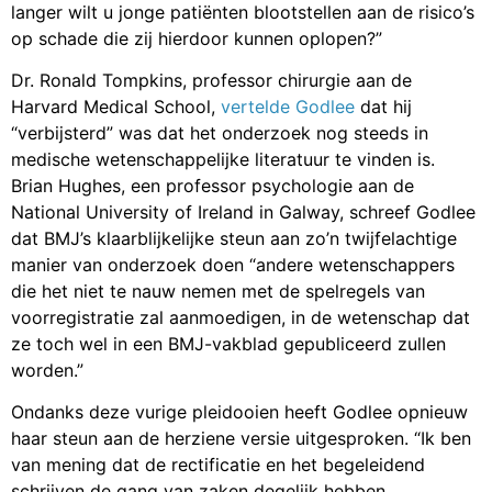
langer wilt u jonge patiënten blootstellen aan de risico’s
op schade die zij hierdoor kunnen oplopen?”
Dr. Ronald Tompkins, professor chirurgie aan de
Harvard Medical School,
vertelde Godlee
dat hij
“verbijsterd” was dat het onderzoek nog steeds in
medische wetenschappelijke literatuur te vinden is.
Brian Hughes, een professor psychologie aan de
National University of Ireland in Galway, schreef Godlee
dat BMJ’s klaarblijkelijke steun aan zo’n twijfelachtige
manier van onderzoek doen “andere wetenschappers
die het niet te nauw nemen met de spelregels van
voorregistratie zal aanmoedigen, in de wetenschap dat
ze toch wel in een BMJ-vakblad gepubliceerd zullen
worden.”
Ondanks deze vurige pleidooien heeft Godlee opnieuw
haar steun aan de herziene versie uitgesproken. “Ik ben
van mening dat de rectificatie en het begeleidend
schrijven de gang van zaken degelijk hebben