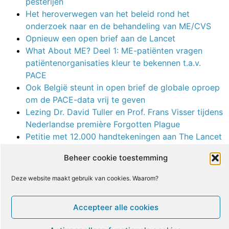
pesterijen
Het heroverwegen van het beleid rond het
onderzoek naar en de behandeling van ME/CVS
Opnieuw een open brief aan de Lancet
What About ME? Deel 1: ME-patiënten vragen
patiëntenorganisaties kleur te bekennen t.a.v.
PACE
Ook België steunt in open brief de globale oproep
om de PACE-data vrij te geven
Lezing Dr. David Tuller en Prof. Frans Visser tijdens
Nederlandse première Forgotten Plague
Petitie met 12.000 handtekeningen aan The Lancet
bezorgd om de PACE-studiedata vrij te geven
Beheer cookie toestemming
Open brief Prof. Malcolm Hooper aan The Lancet
Een half jaar gaat voorbij zonder de vrijgave van
Deze website maakt gebruik van cookies. Waarom?
PACE-studiedata uit PLOS One
PACE-Gate: de controverse over de grootste
Accepteer alle cookies
studie naar CGT en GET bij ME/cvs
Proffen schrijven open brief aan PLoS One i.v.m.